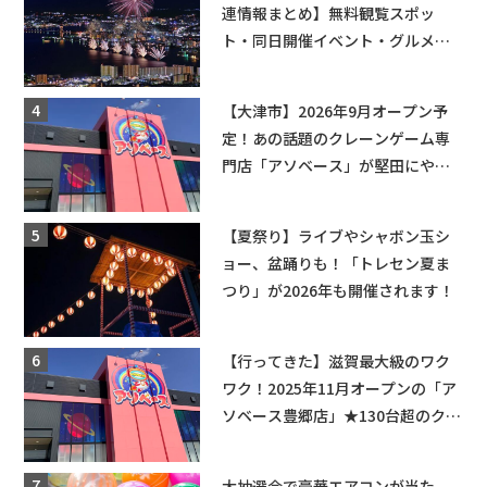
連情報まとめ】無料観覧スポッ
ト・同日開催イベント・グルメマ
ップ・交通規制に近隣施設の駐車
場情報なども要チェック★
【大津市】2026年9月オープン予
定！あの話題のクレーンゲーム専
門店「アソベース」が堅田にやっ
てくる！豊郷店に続く滋賀2店舗目
★
【夏祭り】ライブやシャボン玉シ
ョー、盆踊りも！「トレセン夏ま
つり」が2026年も開催されます！
【行ってきた】滋賀最大級のワク
ワク！2025年11月オープンの「ア
ソベース豊郷店」★130台超のクレ
ーンゲームで青果や日用品までゲ
ットできる新スポット！
大抽選会で豪華エアコンが当た