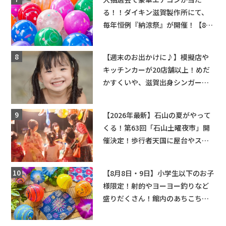
る！！ダイキン滋賀製作所にて、
毎年恒例『納涼祭』が開催！【8月
2日】
【週末のお出かけに♪】模擬店や
キッチンカーが20店舗以上！めだ
かすくいや、滋賀出身シンガーソ
ングライターによるライブなど。
【和邇ふれあい夏祭り】
【2026年最新】石山の夏がやって
くる！第63回「石山土曜夜市」開
催決定！歩行者天国に屋台やステ
ージが勢揃い【7月18日・25日・8
月1日】大津市
【8月8日・9日】小学生以下のお子
様限定！射的やヨーヨー釣りなど
盛りだくさん！館内のあちこちに
ちびっこ縁日開催♪【モリーブ】