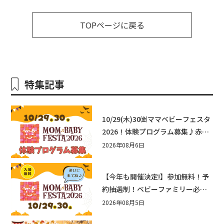
TOPページに戻る
特集記事
10/29(木)30㈮ママベビーフェスタ
2026！体験プログラム募集♪赤ち
ゃん向けイベントに出演しません
2026年08月6日
か？
【今年も開催決定!】参加無料！予
約抽選制！ベビーファミリー必見
☆入場無料☆10/29(木)30(金)ママ
2026年08月5日
ベビーフェスタ2026！親子で楽し