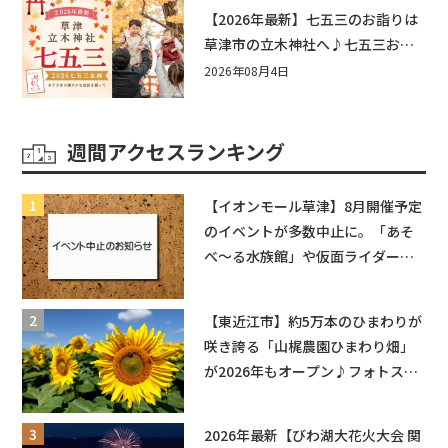
もう♪inピエリ守山
【2026年最新】七五三のお詣りは
草津市の立木神社へ♪七五三お祝
い企画をご紹介！
2026年08月4日
週間アクセスランキング
【イオンモール草津】8月開催予定
のイベントが多数中止に。「あそ
べ〜る水族館」や仮面ライダーシ
ョーなど
【東近江市】約5万本のひまわりが
咲き誇る「山梶農園ひまわり畑」
が2026年もオープン♪フォトスポ
ットやキッチンカーも登場！何度
も入園できるフリーパスも販売★
2026年最新【びわ湖大花火大会 関