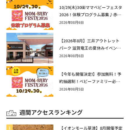
10/29(木)30㈮ママベビーフェスタ
2026！体験プログラム募集♪赤ち
ゃん向けイベントに出演しません
2026年08月6日
か？
【2026年8月】三井アウトレット
パーク 滋賀竜王の夏休みイベント
まとめ！びしょぬれ水あそび・激
2026年08月6日
辛グルメ・フォトコンテストまで
盛りだくさん！
【今年も開催決定!】参加無料！予
約抽選制！ベビーファミリー必見
☆入場無料☆10/29(木)30(金)ママ
2026年08月5日
ベビーフェスタ2026！親子で楽し
もう♪inピエリ守山
週間アクセスランキング
【イオンモール草津】8月開催予定