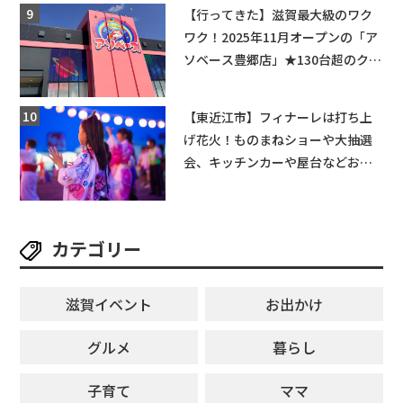
★
【行ってきた】滋賀最大級のワク
ワク！2025年11月オープンの「ア
ソベース豊郷店」★130台超のクレ
ーンゲームで青果や日用品までゲ
ットできる新スポット！
【東近江市】フィナーレは打ち上
げ花火！ものまねショーや大抽選
会、キッチンカーや屋台などお楽
しみ満載★「ことう夏まつり こと
ぼん2026」がひばり公園で開催！
【8月8日】
カテゴリー
滋賀イベント
お出かけ
グルメ
暮らし
子育て
ママ