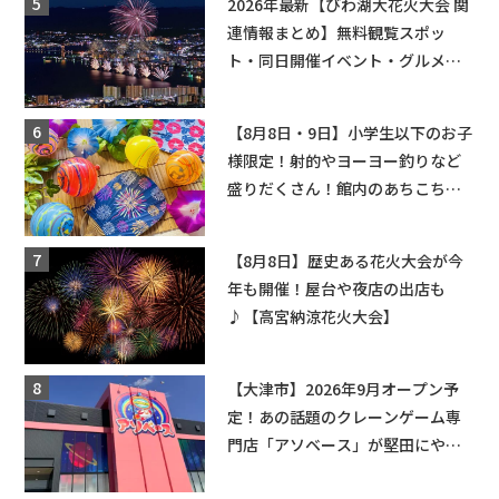
2026年最新【びわ湖大花火大会 関
連情報まとめ】無料観覧スポッ
ト・同日開催イベント・グルメマ
ップ・交通規制に近隣施設の駐車
場情報なども要チェック★
【8月8日・9日】小学生以下のお子
様限定！射的やヨーヨー釣りなど
盛りだくさん！館内のあちこちに
ちびっこ縁日開催♪【モリーブ】
【8月8日】歴史ある花火大会が今
年も開催！屋台や夜店の出店も
♪【高宮納涼花火大会】
【大津市】2026年9月オープン予
定！あの話題のクレーンゲーム専
門店「アソベース」が堅田にやっ
てくる！豊郷店に続く滋賀2店舗目