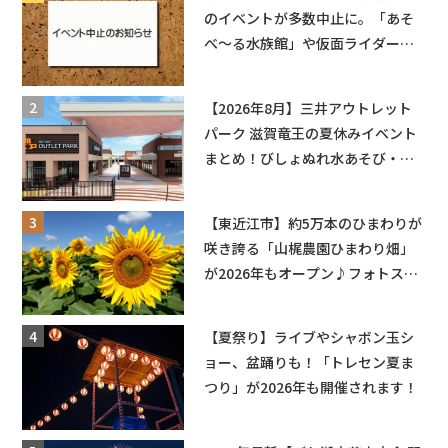
のイベントが多数中止に。「あそ
べ〜る水族館」や仮面ライダーシ
ョーなど
【2026年8月】三井アウトレット
パーク 滋賀竜王の夏休みイベント
まとめ！びしょぬれ水あそび・激
辛グルメ・フォトコンテストまで
盛りだくさん！
【東近江市】約5万本のひまわりが
咲き誇る「山梶農園ひまわり畑」
が2026年もオープン♪フォトスポ
ットやキッチンカーも登場！何度
も入園できるフリーパスも販売★
【夏祭り】ライブやシャボン玉シ
ョー、盆踊りも！「トレセン夏ま
つり」が2026年も開催されます！