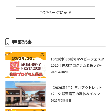
TOPページに戻る
特集記事
10/29(木)30㈮ママベビーフェスタ
2026！体験プログラム募集♪赤ち
ゃん向けイベントに出演しません
2026年08月6日
か？
【2026年8月】三井アウトレット
パーク 滋賀竜王の夏休みイベント
まとめ！びしょぬれ水あそび・激
2026年08月6日
辛グルメ・フォトコンテストまで