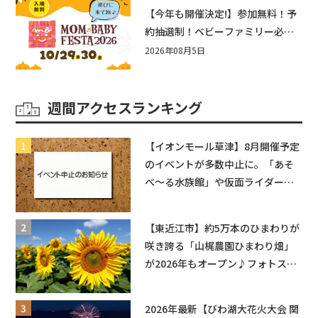
盛りだくさん！
【今年も開催決定!】参加無料！予
約抽選制！ベビーファミリー必見
☆入場無料☆10/29(木)30(金)ママ
2026年08月5日
ベビーフェスタ2026！親子で楽し
もう♪inピエリ守山
週間アクセスランキング
【イオンモール草津】8月開催予定
のイベントが多数中止に。「あそ
べ〜る水族館」や仮面ライダーシ
ョーなど
【東近江市】約5万本のひまわりが
咲き誇る「山梶農園ひまわり畑」
が2026年もオープン♪フォトスポ
ットやキッチンカーも登場！何度
も入園できるフリーパスも販売★
2026年最新【びわ湖大花火大会 関