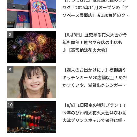
ワク！2025年11月オープンの「ア
ソベース豊郷店」★130台超のクレ
ーンゲームで青果や日用品までゲ
ットできる新スポット！
【8月8日】歴史ある花火大会が今
年も開催！屋台や夜店の出店も
♪【高宮納涼花火大会】
【週末のお出かけに♪】模擬店や
キッチンカーが20店舗以上！めだ
かすくいや、滋賀出身シンガーソ
ングライターによるライブなど。
【和邇ふれあい夏祭り】
【8/6】1日限定の特別プラン！！
今年のびわ湖大花火大会はびわ湖
大津プリンスホテルで優雅に鑑賞
しよう♪