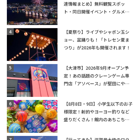
連情報まとめ】無料観覧スポッ
ト・同日開催イベント・グルメマ
ップ・交通規制に近隣施設の駐車
場情報なども要チェック★
【夏祭り】ライブやシャボン玉シ
ョー、盆踊りも！「トレセン夏ま
つり」が2026年も開催されます！
【大津市】2026年9月オープン予
定！あの話題のクレーンゲーム専
門店「アソベース」が堅田にやっ
てくる！豊郷店に続く滋賀2店舗目
★
【8月8日・9日】小学生以下のお子
様限定！射的やヨーヨー釣りなど
盛りだくさん！館内のあちこちに
ちびっこ縁日開催♪【モリーブ】
【行ってきた】滋賀最大級のワク