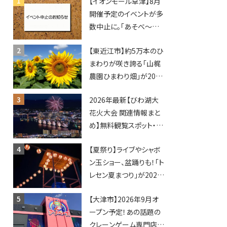
【イオンモール草津】8月
開催予定のイベントが多
数中止に。「あそべ〜る
水族館」や仮面ライダー
【東近江市】約5万本のひ
ショーなど
まわりが咲き誇る「山梶
農園ひまわり畑」が2026
年もオープン♪フォトス
2026年最新【びわ湖大
ポットやキッチンカーも
花火大会 関連情報まと
登場！何度も入園できる
め】無料観覧スポット・同
フリーパスも販売★
日開催イベント・グルメマ
【夏祭り】ライブやシャボ
ップ・交通規制に近隣施
ン玉ショー、盆踊りも！「ト
設の駐車場情報なども
レセン夏まつり」が2026
要チェック★
年も開催されます！
【大津市】2026年9月オ
ープン予定！あの話題の
クレーンゲーム専門店