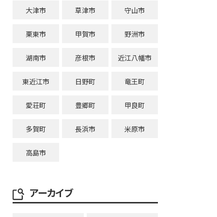
大津市
草津市
守山市
栗東市
甲賀市
野洲市
湖南市
彦根市
近江八幡市
東近江市
日野町
竜王町
愛荘町
豊郷町
甲良町
多賀町
長浜市
米原市
高島市
アーカイブ