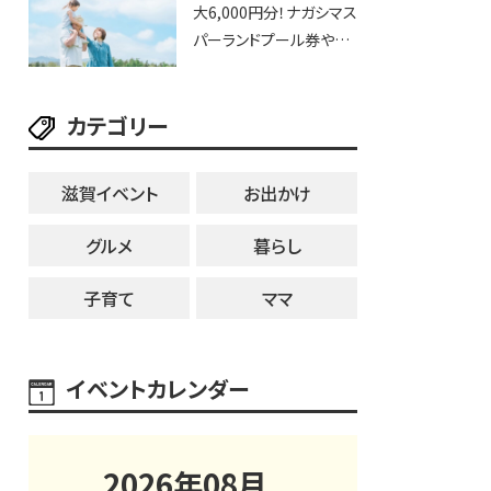
大6,000円分！ナガシマス
25日・8月1日】大津市
パーランドプール券や人
気パスタ券も当たる☆夏
休みは「ハウスセレクショ
カテゴリー
ン彦根」へGO！
滋賀イベント
お出かけ
グルメ
暮らし
子育て
ママ
イベントカレンダー
2026
年
08
月