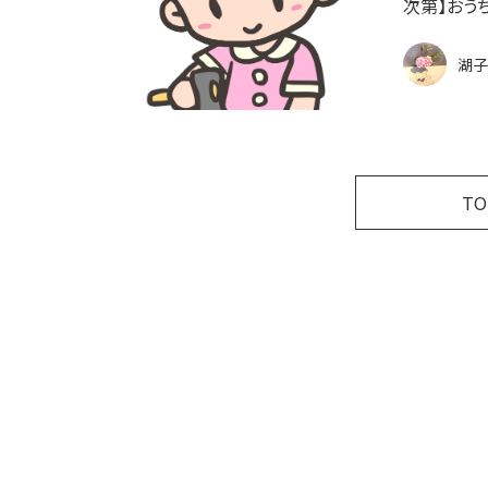
次第】おう
湖子
T