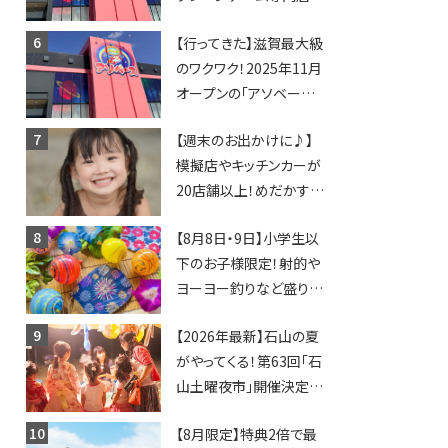
「アソベース」が堅田にや
【行ってきた】滋賀最大級
ってくる！豊郷店に続く滋
のワクワク！2025年11月
賀2店舗目★
オープンの「アソベース
豊郷店」★130台超のク
【週末のお出かけに♪】
レーンゲームで青果や日
模擬店やキッチンカーが
用品までゲットできる新
20店舗以上！めだかすく
スポット！
いや、滋賀出身シンガー
【8月8日・9日】小学生以
ソングライターによるライ
下のお子様限定！射的や
ブなど。【和邇ふれあい夏
ヨーヨー釣りなど盛りだ
祭り】
くさん！館内のあちこちに
【2026年最新】石山の夏
ちびっこ縁日開催♪【モリ
がやってくる！第63回「石
ーブ】
山土曜夜市」開催決定！
歩行者天国に屋台やステ
【8月限定】特典2倍で最
ージが勢揃い【7月18日・