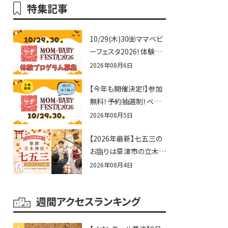
特集記事
10/29(木)30㈮ママベビ
ーフェスタ2026！体験プ
ログラム募集♪赤ちゃん
2026年08月6日
向けイベントに出演しま
【今年も開催決定!】参加
せんか？
無料！予約抽選制！ベビ
ーファミリー必見☆入場
2026年08月5日
無料☆10/29(木)30(金)
【2026年最新】七五三の
ママベビーフェスタ
お詣りは草津市の立木神
2026！親子で楽しもう
社へ♪七五三お祝い企
♪inピエリ守山
2026年08月4日
画をご紹介！
週間アクセスランキング