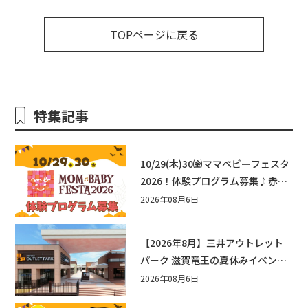
TOPページに戻る
特集記事
10/29(木)30㈮ママベビーフェスタ
2026！体験プログラム募集♪赤ち
ゃん向けイベントに出演しません
2026年08月6日
か？
【2026年8月】三井アウトレット
パーク 滋賀竜王の夏休みイベント
まとめ！びしょぬれ水あそび・激
2026年08月6日
辛グルメ・フォトコンテストまで