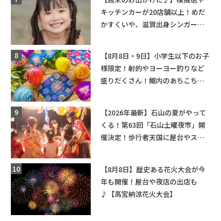
キッチンカーが20店舗以上！めだ
かすくいや、滋賀出身シンガーソ
ングライターによるライブなど。
【和邇ふれあい夏祭り】
【8月8日・9日】小学生以下のお子
様限定！射的やヨーヨー釣りなど
盛りだくさん！館内のあちこちに
ちびっこ縁日開催♪【モリーブ】
【2026年最新】石山の夏がやって
くる！第63回「石山土曜夜市」開
催決定！歩行者天国に屋台やステ
ージが勢揃い【7月18日・25日・8
月1日】大津市
【8月8日】歴史ある花火大会が今
年も開催！屋台や夜店の出店も
♪【高宮納涼花火大会】