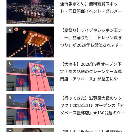
連情報まとめ】無料観覧スポッ
ト・同日開催イベント・グルメマ
ップ・交通規制に近隣施設の駐車
場情報なども要チェック★
【夏祭り】ライブやシャボン玉シ
ョー、盆踊りも！「トレセン夏ま
つり」が2026年も開催されます！
【大津市】2026年9月オープン予
定！あの話題のクレーンゲーム専
門店「アソベース」が堅田にやっ
てくる！豊郷店に続く滋賀2店舗目
★
【行ってきた】滋賀最大級のワク
ワク！2025年11月オープンの「ア
ソベース豊郷店」★130台超のクレ
ーンゲームで青果や日用品までゲ
ットできる新スポット！
【週末のお出かけに♪】模擬店や