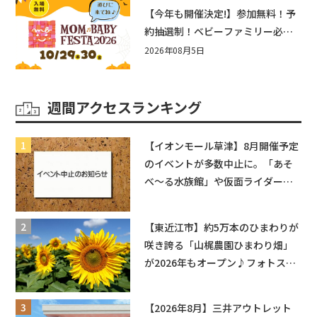
盛りだくさん！
【今年も開催決定!】参加無料！予
約抽選制！ベビーファミリー必見
☆入場無料☆10/29(木)30(金)ママ
2026年08月5日
ベビーフェスタ2026！親子で楽し
もう♪inピエリ守山
週間アクセスランキング
【イオンモール草津】8月開催予定
のイベントが多数中止に。「あそ
べ〜る水族館」や仮面ライダーシ
ョーなど
【東近江市】約5万本のひまわりが
咲き誇る「山梶農園ひまわり畑」
が2026年もオープン♪フォトスポ
ットやキッチンカーも登場！何度
も入園できるフリーパスも販売★
【2026年8月】三井アウトレット