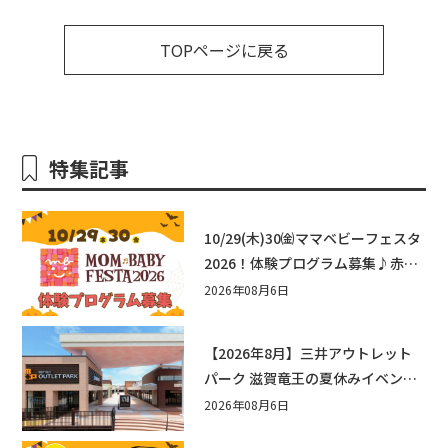
TOPページに戻る
特集記事
10/29(木)30㈮ママベビーフェスタ
2026！体験プログラム募集♪赤ち
ゃん向けイベントに出演しません
2026年08月6日
か？
【2026年8月】三井アウトレット
パーク 滋賀竜王の夏休みイベント
まとめ！びしょぬれ水あそび・激
2026年08月6日
辛グルメ・フォトコンテストまで