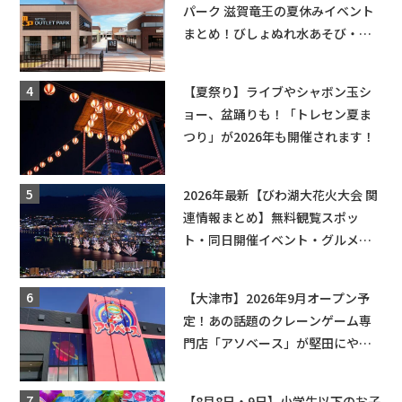
パーク 滋賀竜王の夏休みイベント
まとめ！びしょぬれ水あそび・激
辛グルメ・フォトコンテストまで
盛りだくさん！
【夏祭り】ライブやシャボン玉シ
ョー、盆踊りも！「トレセン夏ま
つり」が2026年も開催されます！
2026年最新【びわ湖大花火大会 関
連情報まとめ】無料観覧スポッ
ト・同日開催イベント・グルメマ
ップ・交通規制に近隣施設の駐車
場情報なども要チェック★
【大津市】2026年9月オープン予
定！あの話題のクレーンゲーム専
門店「アソベース」が堅田にやっ
てくる！豊郷店に続く滋賀2店舗目
★
【8月8日・9日】小学生以下のお子