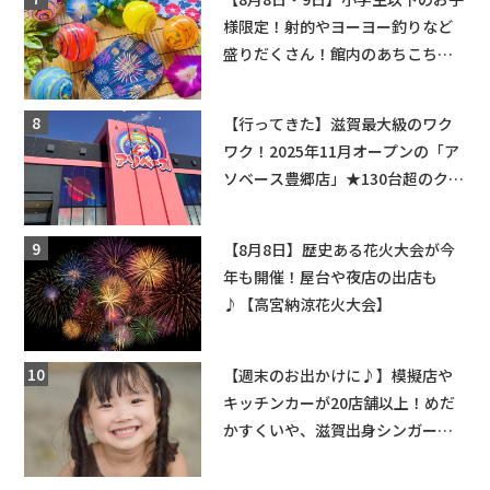
様限定！射的やヨーヨー釣りなど
盛りだくさん！館内のあちこちに
ちびっこ縁日開催♪【モリーブ】
【行ってきた】滋賀最大級のワク
ワク！2025年11月オープンの「ア
ソベース豊郷店」★130台超のクレ
ーンゲームで青果や日用品までゲ
ットできる新スポット！
【8月8日】歴史ある花火大会が今
年も開催！屋台や夜店の出店も
♪【高宮納涼花火大会】
【週末のお出かけに♪】模擬店や
キッチンカーが20店舗以上！めだ
かすくいや、滋賀出身シンガーソ
ングライターによるライブなど。
【和邇ふれあい夏祭り】