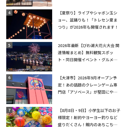
辛グルメ・フォトコンテストまで
盛りだくさん！
【夏祭り】ライブやシャボン玉シ
ョー、盆踊りも！「トレセン夏ま
つり」が2026年も開催されます！
2026年最新【びわ湖大花火大会 関
連情報まとめ】無料観覧スポッ
ト・同日開催イベント・グルメマ
ップ・交通規制に近隣施設の駐車
場情報なども要チェック★
【大津市】2026年9月オープン予
定！あの話題のクレーンゲーム専
門店「アソベース」が堅田にやっ
てくる！豊郷店に続く滋賀2店舗目
★
【8月8日・9日】小学生以下のお子
様限定！射的やヨーヨー釣りなど
盛りだくさん！館内のあちこちに