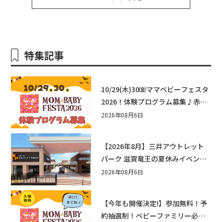
特集記事
10/29(木)30㈮ママベビーフェスタ
2026！体験プログラム募集♪赤ち
ゃん向けイベントに出演しません
2026年08月6日
か？
【2026年8月】三井アウトレット
パーク 滋賀竜王の夏休みイベント
まとめ！びしょぬれ水あそび・激
2026年08月6日
辛グルメ・フォトコンテストまで
盛りだくさん！
【今年も開催決定!】参加無料！予
約抽選制！ベビーファミリー必見