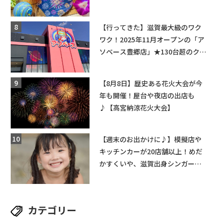
ちびっこ縁日開催♪【モリーブ】
【行ってきた】滋賀最大級のワク
ワク！2025年11月オープンの「ア
ソベース豊郷店」★130台超のクレ
ーンゲームで青果や日用品までゲ
ットできる新スポット！
【8月8日】歴史ある花火大会が今
年も開催！屋台や夜店の出店も
♪【高宮納涼花火大会】
【週末のお出かけに♪】模擬店や
キッチンカーが20店舗以上！めだ
かすくいや、滋賀出身シンガーソ
ングライターによるライブなど。
【和邇ふれあい夏祭り】
カテゴリー