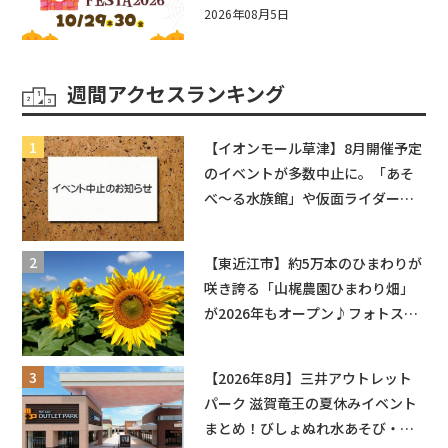
☆入場無料☆10/29(木)30(金)ママ
2026年08月5日
ベビーフェスタ2026！親子で楽し
もう♪inピエリ守山
週間アクセスランキング
【イオンモール草津】8月開催予定
のイベントが多数中止に。「あそ
べ〜る水族館」や仮面ライダーシ
ョーなど
【東近江市】約5万本のひまわりが
咲き誇る「山梶農園ひまわり畑」
が2026年もオープン♪フォトスポ
ットやキッチンカーも登場！何度
も入園できるフリーパスも販売★
【2026年8月】三井アウトレット
パーク 滋賀竜王の夏休みイベント
まとめ！びしょぬれ水あそび・激