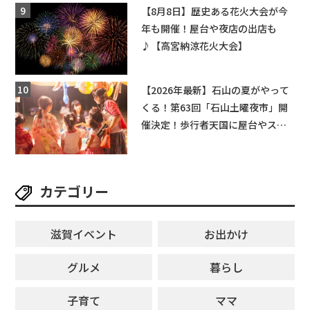
【和邇ふれあい夏祭り】
【8月8日】歴史ある花火大会が今
年も開催！屋台や夜店の出店も
♪【高宮納涼花火大会】
【2026年最新】石山の夏がやって
くる！第63回「石山土曜夜市」開
催決定！歩行者天国に屋台やステ
ージが勢揃い【7月18日・25日・8
月1日】大津市
カテゴリー
滋賀イベント
お出かけ
グルメ
暮らし
子育て
ママ