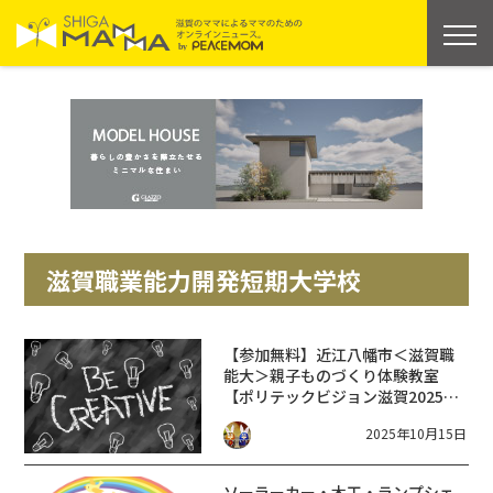
滋賀職業能力開発短期大学校
【参加無料】近江八幡市＜滋賀職
能大＞親子ものづくり体験教室
【ポリテックビジョン滋賀2025】
学園祭も同時開催！模擬店やビン
2025年10月15日
ゴ大会も♪
ソーラーカー・木工・ランプシェ