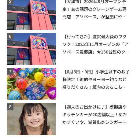
【大津市】2026年9月オープン予
定！あの話題のクレーンゲーム専
門店「アソベース」が堅田にやっ
てくる！豊郷店に続く滋賀2店舗目
★
【行ってきた】滋賀最大級のワク
ワク！2025年11月オープンの「ア
ソベース豊郷店」★130台超のクレ
ーンゲームで青果や日用品までゲ
ットできる新スポット！
【8月8日・9日】小学生以下のお子
様限定！射的やヨーヨー釣りなど
盛りだくさん！館内のあちこちに
ちびっこ縁日開催♪【モリーブ】
【週末のお出かけに♪】模擬店や
キッチンカーが20店舗以上！めだ
かすくいや、滋賀出身シンガーソ
ングライターによるライブなど。