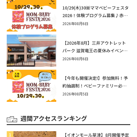
10/29(木)30㈮ママベビーフェスタ
2026！体験プログラム募集♪赤ち
ゃん向けイベントに出演しません
2026年08月6日
か？
【2026年8月】三井アウトレット
パーク 滋賀竜王の夏休みイベント
まとめ！びしょぬれ水あそび・激
2026年08月6日
辛グルメ・フォトコンテストまで
盛りだくさん！
【今年も開催決定!】参加無料！予
約抽選制！ベビーファミリー必見
☆入場無料☆10/29(木)30(金)ママ
2026年08月5日
ベビーフェスタ2026！親子で楽し
もう♪inピエリ守山
週間アクセスランキング
【イオンモール草津】8月開催予定