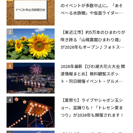
のイベントが多数中止に。「あそ
べ〜る水族館」や仮面ライダーシ
ョーなど
【東近江市】約5万本のひまわりが
咲き誇る「山梶農園ひまわり畑」
が2026年もオープン♪フォトスポ
ットやキッチンカーも登場！何度
も入園できるフリーパスも販売★
2026年最新【びわ湖大花火大会 関
連情報まとめ】無料観覧スポッ
ト・同日開催イベント・グルメマ
ップ・交通規制に近隣施設の駐車
場情報なども要チェック★
【夏祭り】ライブやシャボン玉シ
ョー、盆踊りも！「トレセン夏ま
つり」が2026年も開催されます！