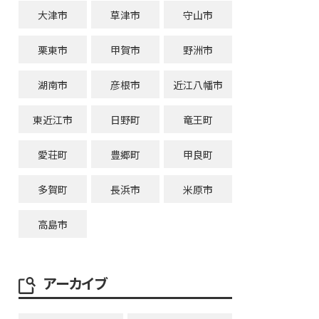
大津市
草津市
守山市
栗東市
甲賀市
野洲市
湖南市
彦根市
近江八幡市
東近江市
日野町
竜王町
愛荘町
豊郷町
甲良町
多賀町
長浜市
米原市
高島市
アーカイブ