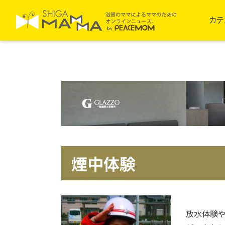
カテ
煙中体験
放水体験や