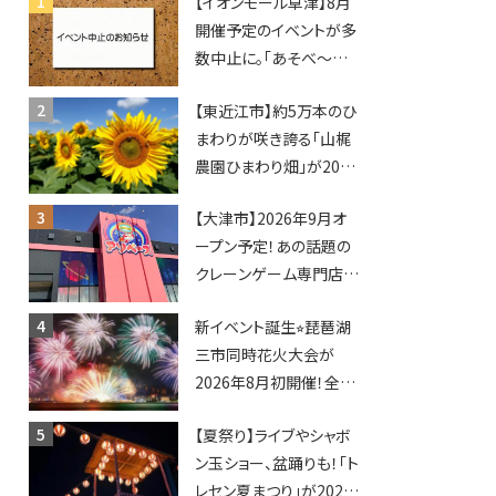
【イオンモール草津】8月
開催予定のイベントが多
数中止に。「あそべ〜る
水族館」や仮面ライダー
【東近江市】約5万本のひ
ショーなど
まわりが咲き誇る「山梶
農園ひまわり畑」が2026
年もオープン♪フォトス
【大津市】2026年9月オ
ポットやキッチンカーも
ープン予定！あの話題の
登場！何度も入園できる
クレーンゲーム専門店
フリーパスも販売★
「アソベース」が堅田にや
新イベント誕生⭐︎琵琶湖
ってくる！豊郷店に続く滋
三市同時花火大会が
賀2店舗目★
2026年8月初開催！全席
指定で快適＆限定ナイト
【夏祭り】ライブやシャボ
マーケットも登場♪
ン玉ショー、盆踊りも！「ト
レセン夏まつり」が2026