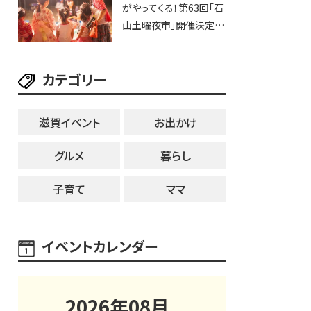
がやってくる！第63回「石
ブなど。【和邇ふれあい夏
山土曜夜市」開催決定！
祭り】
歩行者天国に屋台やステ
ージが勢揃い【7月18日・
カテゴリー
25日・8月1日】大津市
滋賀イベント
お出かけ
グルメ
暮らし
子育て
ママ
イベントカレンダー
2026
年
08
月