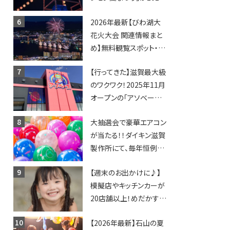
年も開催されます！
2026年最新【びわ湖大
花火大会 関連情報まと
め】無料観覧スポット・同
日開催イベント・グルメマ
【行ってきた】滋賀最大級
ップ・交通規制に近隣施
のワクワク！2025年11月
設の駐車場情報なども
オープンの「アソベース
要チェック★
豊郷店」★130台超のク
大抽選会で豪華エアコン
レーンゲームで青果や日
が当たる！！ダイキン滋賀
用品までゲットできる新
製作所にて、毎年恒例
スポット！
『納涼祭』が開催！【8月2
【週末のお出かけに♪】
日】
模擬店やキッチンカーが
20店舗以上！めだかすく
いや、滋賀出身シンガー
【2026年最新】石山の夏
ソングライターによるライ