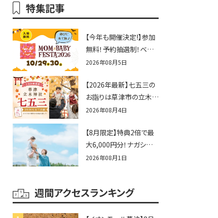
特集記事
【今年も開催決定!】参加
無料！予約抽選制！ベビ
ーファミリー必見☆入場
2026年08月5日
無料☆10/29(木)30(金)
【2026年最新】七五三の
ママベビーフェスタ
お詣りは草津市の立木神
2026！親子で楽しもう
社へ♪七五三お祝い企
♪inピエリ守山
2026年08月4日
画をご紹介！
【8月限定】特典2倍で最
大6,000円分！ナガシマス
パーランドプール券や人
2026年08月1日
気パスタ券も当たる☆夏
休みは「ハウスセレクショ
週間アクセスランキング
ン彦根」へGO！