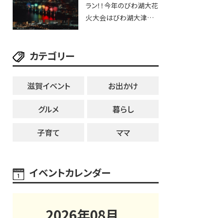
ラン！！今年のびわ湖大花
ブなど。【和邇ふれあい夏
火大会はびわ湖大津プリ
祭り】
ンスホテルで優雅に鑑賞
しよう♪
カテゴリー
滋賀イベント
お出かけ
グルメ
暮らし
子育て
ママ
イベントカレンダー
2026
年
08
月