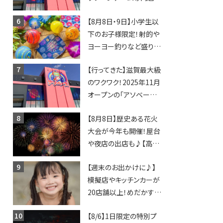
「アソベース」が堅田にや
【8月8日・9日】小学生以
ってくる！豊郷店に続く滋
下のお子様限定！射的や
賀2店舗目★
ヨーヨー釣りなど盛りだ
くさん！館内のあちこちに
【行ってきた】滋賀最大級
ちびっこ縁日開催♪【モリ
のワクワク！2025年11月
ーブ】
オープンの「アソベース
豊郷店」★130台超のク
【8月8日】歴史ある花火
レーンゲームで青果や日
大会が今年も開催！屋台
用品までゲットできる新
や夜店の出店も♪【高宮
スポット！
納涼花火大会】
【週末のお出かけに♪】
模擬店やキッチンカーが
20店舗以上！めだかすく
いや、滋賀出身シンガー
【8/6】1日限定の特別プ
ソングライターによるライ