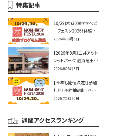
特集記事
10/29(木)30㈮ママベビ
ーフェスタ2026！体験プ
ログラム募集♪赤ちゃん
2026年08月6日
向けイベントに出演しま
【2026年8月】三井アウト
せんか？
レットパーク 滋賀竜王の
夏休みイベントまとめ！
2026年08月6日
びしょぬれ水あそび・激
【今年も開催決定!】参加
辛グルメ・フォトコンテス
無料！予約抽選制！ベビ
トまで盛りだくさん！
ーファミリー必見☆入場
2026年08月5日
無料☆10/29(木)30(金)
ママベビーフェスタ
週間アクセスランキング
2026！親子で楽しもう
♪inピエリ守山