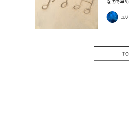
なので早め
ユリ
T