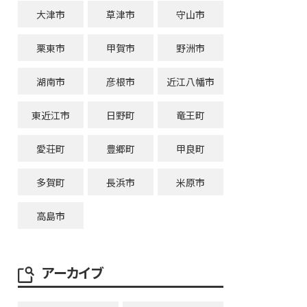
大津市
草津市
守山市
栗東市
甲賀市
野洲市
湖南市
彦根市
近江八幡市
東近江市
日野町
竜王町
愛荘町
豊郷町
甲良町
多賀町
長浜市
米原市
高島市
アーカイブ