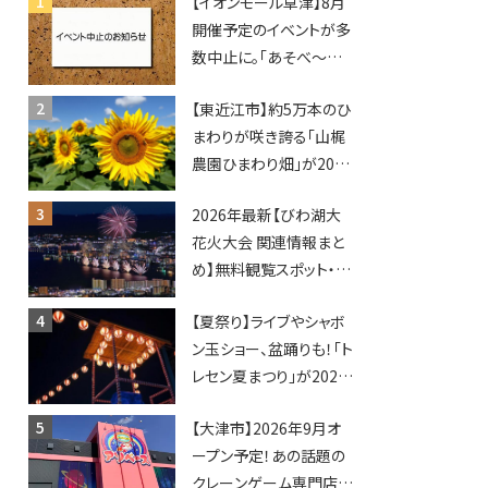
【イオンモール草津】8月
開催予定のイベントが多
数中止に。「あそべ〜る
水族館」や仮面ライダー
【東近江市】約5万本のひ
ショーなど
まわりが咲き誇る「山梶
農園ひまわり畑」が2026
年もオープン♪フォトス
2026年最新【びわ湖大
ポットやキッチンカーも
花火大会 関連情報まと
登場！何度も入園できる
め】無料観覧スポット・同
フリーパスも販売★
日開催イベント・グルメマ
【夏祭り】ライブやシャボ
ップ・交通規制に近隣施
ン玉ショー、盆踊りも！「ト
設の駐車場情報なども
レセン夏まつり」が2026
要チェック★
年も開催されます！
【大津市】2026年9月オ
ープン予定！あの話題の
クレーンゲーム専門店