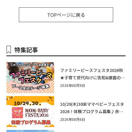
TOPページに戻る
特集記事
ファミリーピースフェスタ2026秋
★子育て世代向けに告知&披露の場
として♪ステージ又はブース出店
2026年08月9日
しませんか？
10/29(木)30㈮ママベビーフェスタ
2026！体験プログラム募集♪赤ち
ゃん向けイベントに出演しません
2026年08月6日
か？