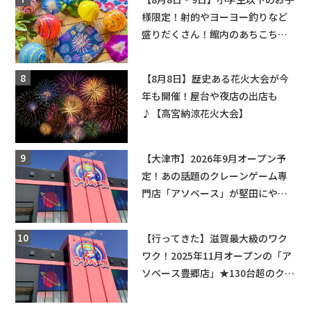
様限定！射的やヨーヨー釣りなど
盛りだくさん！館内のあちこちに
ちびっこ縁日開催♪【モリーブ】
【8月8日】歴史ある花火大会が今
年も開催！屋台や夜店の出店も
♪【高宮納涼花火大会】
【大津市】2026年9月オープン予
定！あの話題のクレーンゲーム専
門店「アソベース」が堅田にやっ
てくる！豊郷店に続く滋賀2店舗目
★
【行ってきた】滋賀最大級のワク
ワク！2025年11月オープンの「ア
ソベース豊郷店」★130台超のクレ
ーンゲームで青果や日用品までゲ
ットできる新スポット！