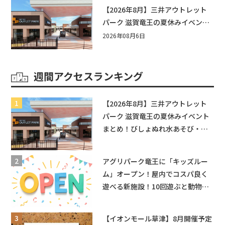
【2026年8月】三井アウトレット
パーク 滋賀竜王の夏休みイベント
まとめ！びしょぬれ水あそび・激
2026年08月6日
辛グルメ・フォトコンテストまで
盛りだくさん！
週間アクセスランキング
【2026年8月】三井アウトレット
パーク 滋賀竜王の夏休みイベント
まとめ！びしょぬれ水あそび・激
辛グルメ・フォトコンテストまで
盛りだくさん！
アグリパーク竜王に「キッズルー
ム」オープン！屋内でコスパ良く
遊べる新施設！10回遊ぶと動物触
れ合いが無料に★
【イオンモール草津】8月開催予定