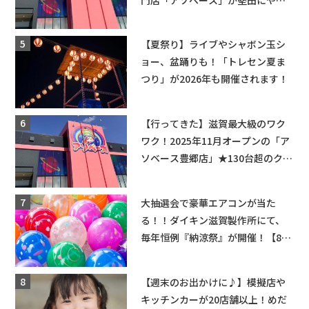
てくる！豊郷店に続く滋賀2店舗目
★
【夏祭り】ライブやシャボン玉シ
ョー、盆踊りも！「トレセン夏ま
つり」が2026年も開催されます！
【行ってきた】滋賀最大級のワク
ワク！2025年11月オープンの「ア
ソベース豊郷店」★130台超のクレ
ーンゲームで青果や日用品までゲ
ットできる新スポット！
大抽選会で豪華エアコンが当た
る！！ダイキン滋賀製作所にて、
毎年恒例『納涼祭』が開催！【8月
2日】
【週末のお出かけに♪】模擬店や
キッチンカーが20店舗以上！めだ