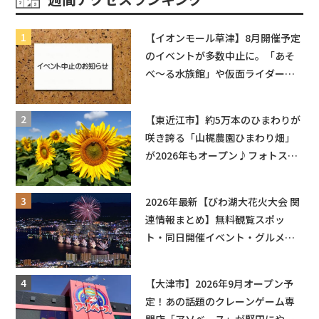
【イオンモール草津】8月開催予定
のイベントが多数中止に。「あそ
べ〜る水族館」や仮面ライダーシ
ョーなど
【東近江市】約5万本のひまわりが
咲き誇る「山梶農園ひまわり畑」
が2026年もオープン♪フォトスポ
ットやキッチンカーも登場！何度
も入園できるフリーパスも販売★
2026年最新【びわ湖大花火大会 関
連情報まとめ】無料観覧スポッ
ト・同日開催イベント・グルメマ
ップ・交通規制に近隣施設の駐車
場情報なども要チェック★
【大津市】2026年9月オープン予
定！あの話題のクレーンゲーム専
門店「アソベース」が堅田にやっ