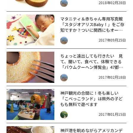
2018年02月28日
マタニティ＆赤ちゃん専用写真館
「スタジオアリスBaby！」をご存
知ですか？ついに関西にもオープ
ン！
2017年09月25日
ちょっと遠出しても行きたい 見
て、聞いて、食べて、体験できる
「バウムクーヘン博覧会」47都道
府県のバウムクーヘンが勢ぞろい
2017年02月18日
／そごう神戸店
神戸観光の合間に！冬も楽しい
「こべっこランド」は県外の子ど
もも無料で遊べます
2017年01月15日
神戸港を眺めながらアメリカンデ