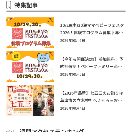
特集記事
10/29(木)30㈮ママベビーフェスタ
2026！体験プログラム募集♪赤ち
ゃん向けイベントに出演しません
2026年08月6日
か？
【今年も開催決定!】参加無料！予
約抽選制！ベビーファミリー必見
☆入場無料☆10/29(木)30(金)ママ
2026年08月5日
ベビーフェスタ2026！親子で楽し
もう♪inピエリ守山
【2026年最新】七五三のお詣りは
草津市の立木神社へ♪七五三お祝
い企画をご紹介！
2026年08月4日
週間アクセスランキング