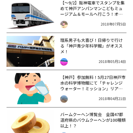
【〜9/2】阪神電車でスタンプを集
めて神戸アンパンマンこどもミュ
ージアム＆モールへ行こう！オリ
ジナルグッズを貰えるチャンス！
2018年07月5日
理系男子も大喜び！日帰りで行け
る「神戸青少年科学館」がオスス
メ！
2018年05月14日
【神戸】参加無料！5月27日神戸市
水の科学博物館にて「チャレンジ
ウォーター！ミッション」リアル
謎解きゲームや大容量送水管立杭
2018年04月21日
見学や浄水場見学（要予約）
バームクーヘン博覧会 全国47都
道府県のバウムクーヘンが100種類
以上！？