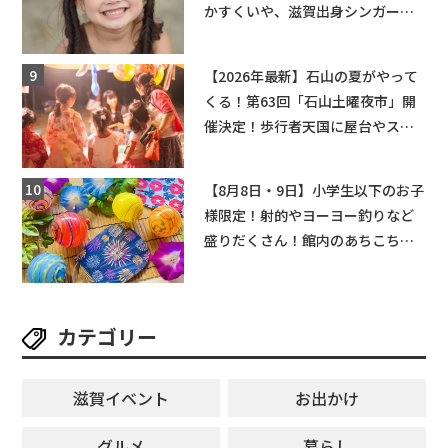
かすくいや、滋賀出身シンガーソ
ングライターによるライブなど。
【和邇ふれあい夏祭り】
【2026年最新】石山の夏がやって
くる！第63回「石山土曜夜市」開
催決定！歩行者天国に屋台やステ
ージが勢揃い【7月18日・25日・8
月1日】大津市
【8月8日・9日】小学生以下のお子
様限定！射的やヨーヨー釣りなど
盛りだくさん！館内のあちこちに
ちびっこ縁日開催♪【モリーブ】
カテゴリー
滋賀イベント
お出かけ
グルメ
暮らし