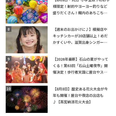
様限定！射的やヨーヨー釣りなど
盛りだくさん！館内のあちこちに
ちびっこ縁日開催♪【モリーブ】
【週末のお出かけに♪】模擬店や
キッチンカーが20店舗以上！めだ
かすくいや、滋賀出身シンガーソ
ングライターによるライブなど。
【和邇ふれあい夏祭り】
【2026年最新】石山の夏がやって
くる！第63回「石山土曜夜市」開
催決定！歩行者天国に屋台やステ
ージが勢揃い【7月18日・25日・8
月1日】大津市
【8月8日】歴史ある花火大会が今
年も開催！屋台や夜店の出店も
♪【高宮納涼花火大会】