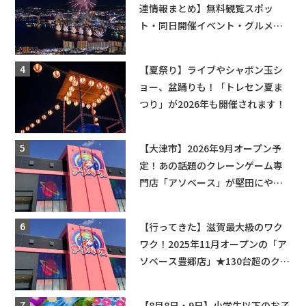
連情報まとめ】無料観覧スポッ
ト・同日開催イベント・グルメマ
ップ・交通規制に近隣施設の駐車
場情報なども要チェック★
【夏祭り】ライブやシャボン玉シ
ョー、盆踊りも！「トレセン夏ま
つり」が2026年も開催されます！
【大津市】2026年9月オープン予
定！あの話題のクレーンゲーム専
門店「アソベース」が堅田にやっ
てくる！豊郷店に続く滋賀2店舗目
★
【行ってきた】滋賀最大級のワク
ワク！2025年11月オープンの「ア
ソベース豊郷店」★130台超のクレ
ーンゲームで青果や日用品までゲ
ットできる新スポット！
【8月8日・9日】小学生以下のお子