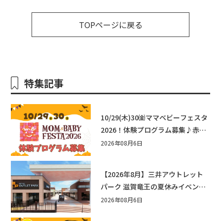
TOPページに戻る
特集記事
10/29(木)30㈮ママベビーフェスタ
2026！体験プログラム募集♪赤ち
ゃん向けイベントに出演しません
2026年08月6日
か？
【2026年8月】三井アウトレット
パーク 滋賀竜王の夏休みイベント
まとめ！びしょぬれ水あそび・激
2026年08月6日
辛グルメ・フォトコンテストまで