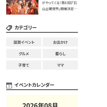
がやってくる！第63回「石
ブなど。【和邇ふれあい夏
山土曜夜市」開催決定！
祭り】
歩行者天国に屋台やステ
ージが勢揃い【7月18日・
カテゴリー
25日・8月1日】大津市
滋賀イベント
お出かけ
グルメ
暮らし
子育て
ママ
イベントカレンダー
2026
年
08
月