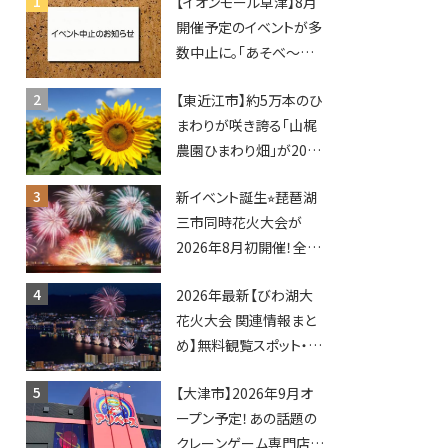
【イオンモール草津】8月
開催予定のイベントが多
数中止に。「あそべ〜る
水族館」や仮面ライダー
【東近江市】約5万本のひ
ショーなど
まわりが咲き誇る「山梶
農園ひまわり畑」が2026
年もオープン♪フォトス
新イベント誕生⭐︎琵琶湖
ポットやキッチンカーも
三市同時花火大会が
登場！何度も入園できる
2026年8月初開催！全席
フリーパスも販売★
指定で快適＆限定ナイト
2026年最新【びわ湖大
マーケットも登場♪
花火大会 関連情報まと
め】無料観覧スポット・同
日開催イベント・グルメマ
【大津市】2026年9月オ
ップ・交通規制に近隣施
ープン予定！あの話題の
設の駐車場情報なども
クレーンゲーム専門店
要チェック★