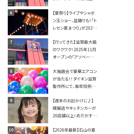
「アソベース」が堅田にや
【夏祭り】ライブやシャボ
ってくる！豊郷店に続く滋
ン玉ショー、盆踊りも！「ト
賀2店舗目★
レセン夏まつり」が2026
年も開催されます！
【行ってきた】滋賀最大級
のワクワク！2025年11月
オープンの「アソベース
豊郷店」★130台超のク
大抽選会で豪華エアコン
レーンゲームで青果や日
が当たる！！ダイキン滋賀
用品までゲットできる新
製作所にて、毎年恒例
スポット！
『納涼祭』が開催！【8月2
【週末のお出かけに♪】
日】
模擬店やキッチンカーが
20店舗以上！めだかすく
いや、滋賀出身シンガー
【2026年最新】石山の夏
ソングライターによるライ