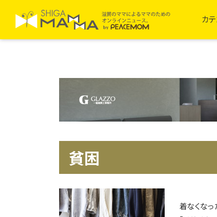
カテ
貧困
着なくなっ