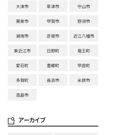
大津市
草津市
守山市
栗東市
甲賀市
野洲市
湖南市
彦根市
近江八幡市
東近江市
日野町
竜王町
愛荘町
豊郷町
甲良町
多賀町
長浜市
米原市
高島市
アーカイブ