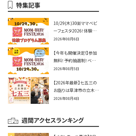
特集記事
10/29(木)30㈮ママベビ
ーフェスタ2026！体験プ
ログラム募集♪赤ちゃん
2026年08月6日
向けイベントに出演しま
【今年も開催決定!】参加
せんか？
無料！予約抽選制！ベビ
ーファミリー必見☆入場
2026年08月5日
無料☆10/29(木)30(金)
【2026年最新】七五三の
ママベビーフェスタ
お詣りは草津市の立木神
2026！親子で楽しもう
社へ♪七五三お祝い企
♪inピエリ守山
2026年08月4日
画をご紹介！
週間アクセスランキング