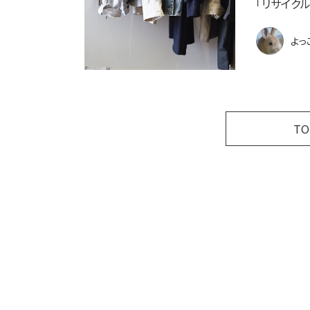
「リサイク
よっ
T