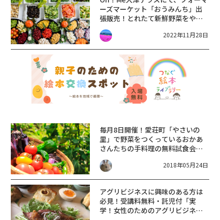
ーズマーケット「おうみんち」出
張販売！とれたて新鮮野菜をや果
物などを買いに行こう♪【12月10
2022年11月28日
日】
毎月8日開催！愛荘町「やさいの
里」で野菜をつくっているおかあ
さんたちの手料理の無料試食会♪
レシピももらえる！
2018年05月24日
アグリビジネスに興味のある方は
必見！受講料無料・託児付「実
学！女性のためのアグリビジネ
ス・チャレンジ講座」の受講生を