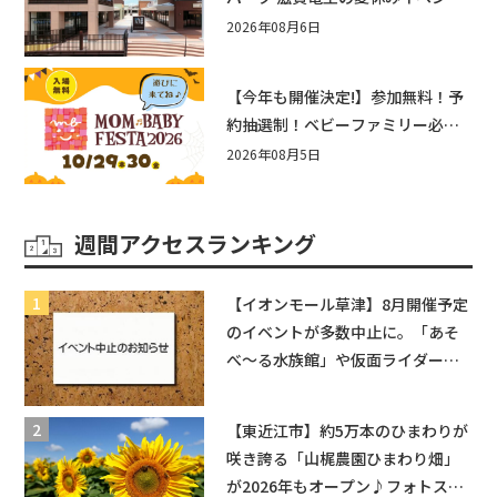
まとめ！びしょぬれ水あそび・激
2026年08月6日
辛グルメ・フォトコンテストまで
盛りだくさん！
【今年も開催決定!】参加無料！予
約抽選制！ベビーファミリー必見
☆入場無料☆10/29(木)30(金)ママ
2026年08月5日
ベビーフェスタ2026！親子で楽し
もう♪inピエリ守山
週間アクセスランキング
【イオンモール草津】8月開催予定
のイベントが多数中止に。「あそ
べ〜る水族館」や仮面ライダーシ
ョーなど
【東近江市】約5万本のひまわりが
咲き誇る「山梶農園ひまわり畑」
が2026年もオープン♪フォトスポ