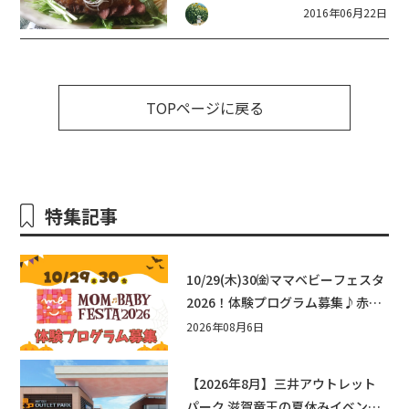
2016年06月22日
募集中です
TOPページに戻る
特集記事
10/29(木)30㈮ママベビーフェスタ
2026！体験プログラム募集♪赤ち
ゃん向けイベントに出演しません
2026年08月6日
か？
【2026年8月】三井アウトレット
パーク 滋賀竜王の夏休みイベント