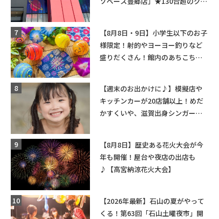
ソベース豊郷店」★130台超のクレ
ーンゲームで青果や日用品までゲ
ットできる新スポット！
【8月8日・9日】小学生以下のお子
様限定！射的やヨーヨー釣りなど
盛りだくさん！館内のあちこちに
ちびっこ縁日開催♪【モリーブ】
【週末のお出かけに♪】模擬店や
キッチンカーが20店舗以上！めだ
かすくいや、滋賀出身シンガーソ
ングライターによるライブなど。
【和邇ふれあい夏祭り】
【8月8日】歴史ある花火大会が今
年も開催！屋台や夜店の出店も
♪【高宮納涼花火大会】
【2026年最新】石山の夏がやって
くる！第63回「石山土曜夜市」開