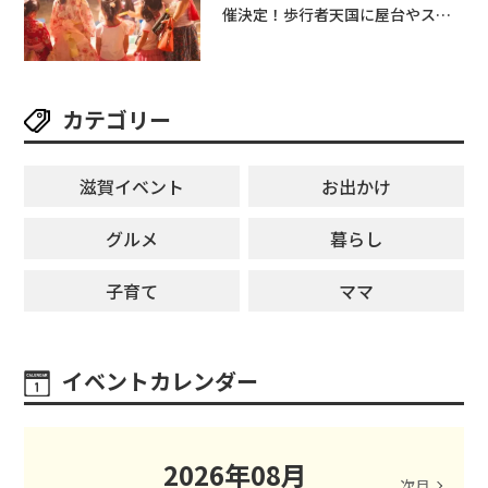
催決定！歩行者天国に屋台やステ
ージが勢揃い【7月18日・25日・8
月1日】大津市
カテゴリー
滋賀イベント
お出かけ
グルメ
暮らし
子育て
ママ
イベントカレンダー
2026
年
08
月
次月