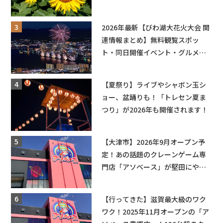
ットやキッチンカーも登場！何度
も入園できるフリーパスも販売★
2026年最新【びわ湖大花火大会 関
連情報まとめ】無料観覧スポッ
ト・同日開催イベント・グルメマ
ップ・交通規制に近隣施設の駐車
場情報なども要チェック★
【夏祭り】ライブやシャボン玉シ
ョー、盆踊りも！「トレセン夏ま
つり」が2026年も開催されます！
【大津市】2026年9月オープン予
定！あの話題のクレーンゲーム専
門店「アソベース」が堅田にやっ
てくる！豊郷店に続く滋賀2店舗目
★
【行ってきた】滋賀最大級のワク
ワク！2025年11月オープンの「ア