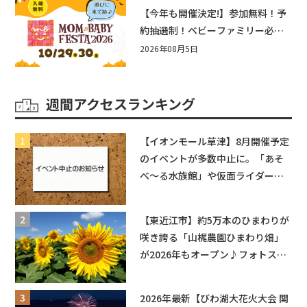
盛りだくさん！
【今年も開催決定!】参加無料！予
約抽選制！ベビーファミリー必見
☆入場無料☆10/29(木)30(金)ママ
2026年08月5日
ベビーフェスタ2026！親子で楽し
もう♪inピエリ守山
週間アクセスランキング
【イオンモール草津】8月開催予定
のイベントが多数中止に。「あそ
べ〜る水族館」や仮面ライダーシ
ョーなど
【東近江市】約5万本のひまわりが
咲き誇る「山梶農園ひまわり畑」
が2026年もオープン♪フォトスポ
ットやキッチンカーも登場！何度
も入園できるフリーパスも販売★
2026年最新【びわ湖大花火大会 関