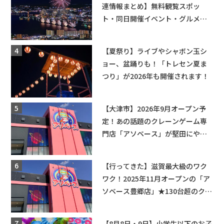
連情報まとめ】無料観覧スポッ
ト・同日開催イベント・グルメマ
ップ・交通規制に近隣施設の駐車
場情報なども要チェック★
【夏祭り】ライブやシャボン玉シ
ョー、盆踊りも！「トレセン夏ま
つり」が2026年も開催されます！
【大津市】2026年9月オープン予
定！あの話題のクレーンゲーム専
門店「アソベース」が堅田にやっ
てくる！豊郷店に続く滋賀2店舗目
★
【行ってきた】滋賀最大級のワク
ワク！2025年11月オープンの「ア
ソベース豊郷店」★130台超のクレ
ーンゲームで青果や日用品までゲ
ットできる新スポット！
【8月8日・9日】小学生以下のお子