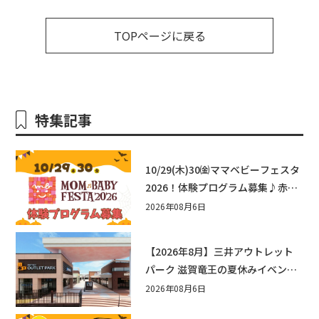
TOPページに戻る
特集記事
10/29(木)30㈮ママベビーフェスタ
2026！体験プログラム募集♪赤ち
ゃん向けイベントに出演しません
2026年08月6日
か？
【2026年8月】三井アウトレット
パーク 滋賀竜王の夏休みイベント
まとめ！びしょぬれ水あそび・激
2026年08月6日
辛グルメ・フォトコンテストまで