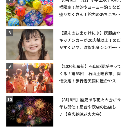
様限定！射的やヨーヨー釣りなど
盛りだくさん！館内のあちこちに
ちびっこ縁日開催♪【モリーブ】
【週末のお出かけに♪】模擬店や
キッチンカーが20店舗以上！めだ
かすくいや、滋賀出身シンガーソ
ングライターによるライブなど。
【和邇ふれあい夏祭り】
【2026年最新】石山の夏がやって
くる！第63回「石山土曜夜市」開
催決定！歩行者天国に屋台やステ
ージが勢揃い【7月18日・25日・8
月1日】大津市
【8月8日】歴史ある花火大会が今
年も開催！屋台や夜店の出店も
♪【高宮納涼花火大会】