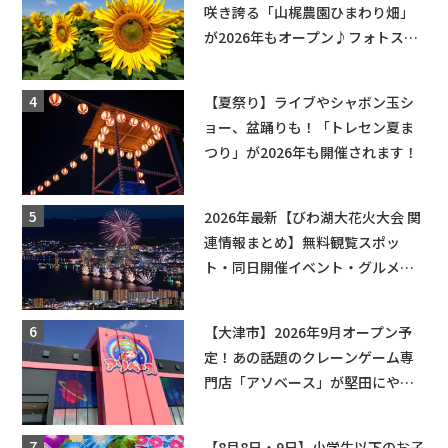
咲き誇る「山梶農園ひまわり畑」
が2026年もオープン♪フォトスポ
ットやキッチンカーも登場！何度
も入園できるフリーパスも販売★
【夏祭り】ライブやシャボン玉シ
ョー、盆踊りも！「トレセン夏ま
つり」が2026年も開催されます！
2026年最新【びわ湖大花火大会 関
連情報まとめ】無料観覧スポッ
ト・同日開催イベント・グルメマ
ップ・交通規制に近隣施設の駐車
場情報なども要チェック★
【大津市】2026年9月オープン予
定！あの話題のクレーンゲーム専
門店「アソベース」が堅田にやっ
てくる！豊郷店に続く滋賀2店舗目
★
【8月8日・9日】小学生以下のお子