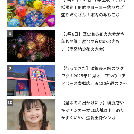
様限定！射的やヨーヨー釣りなど
盛りだくさん！館内のあちこちに
ちびっこ縁日開催♪【モリーブ】
【8月8日】歴史ある花火大会が今
年も開催！屋台や夜店の出店も
♪【高宮納涼花火大会】
【行ってきた】滋賀最大級のワク
ワク！2025年11月オープンの「ア
ソベース豊郷店」★130台超のクレ
ーンゲームで青果や日用品までゲ
ットできる新スポット！
【週末のお出かけに♪】模擬店や
キッチンカーが20店舗以上！めだ
かすくいや、滋賀出身シンガーソ
ングライターによるライブなど。
【和邇ふれあい夏祭り】