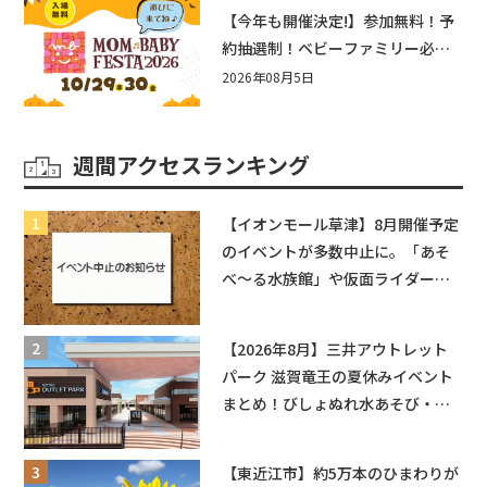
盛りだくさん！
【今年も開催決定!】参加無料！予
約抽選制！ベビーファミリー必見
☆入場無料☆10/29(木)30(金)ママ
2026年08月5日
ベビーフェスタ2026！親子で楽し
もう♪inピエリ守山
週間アクセスランキング
【イオンモール草津】8月開催予定
のイベントが多数中止に。「あそ
べ〜る水族館」や仮面ライダーシ
ョーなど
【2026年8月】三井アウトレット
パーク 滋賀竜王の夏休みイベント
まとめ！びしょぬれ水あそび・激
辛グルメ・フォトコンテストまで
盛りだくさん！
【東近江市】約5万本のひまわりが