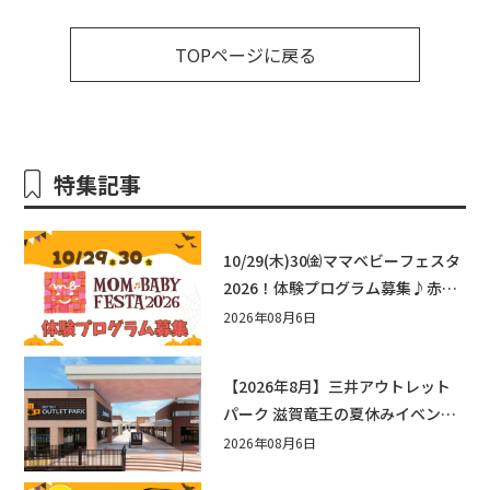
TOPページに戻る
特集記事
10/29(木)30㈮ママベビーフェスタ
2026！体験プログラム募集♪赤ち
ゃん向けイベントに出演しません
2026年08月6日
か？
【2026年8月】三井アウトレット
パーク 滋賀竜王の夏休みイベント
まとめ！びしょぬれ水あそび・激
2026年08月6日
辛グルメ・フォトコンテストまで