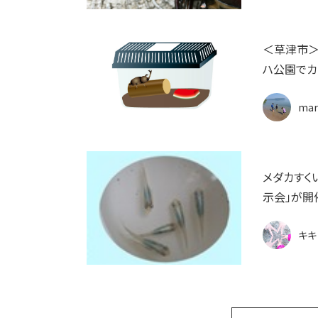
＜草津市＞
ハ公園でカ
mar
メダカすく
示会」が開
キキ