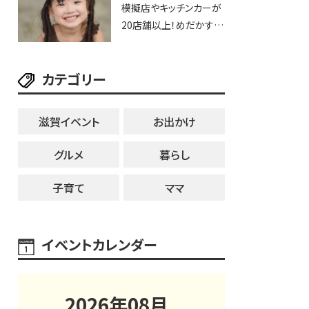
模擬店やキッチンカーが
用品までゲットできる新
20店舗以上！めだかすく
スポット！
いや、滋賀出身シンガー
ソングライターによるライ
カテゴリー
ブなど。【和邇ふれあい夏
祭り】
滋賀イベント
お出かけ
グルメ
暮らし
子育て
ママ
イベントカレンダー
2026
年
08
月