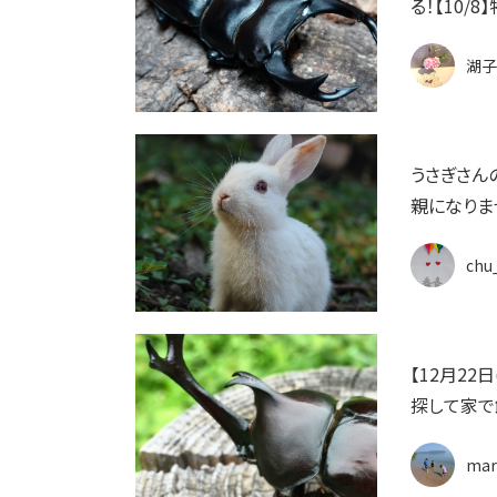
る！【10/
湖子
うさぎさん
親になりま
chu
【12月2
探して家で
mar