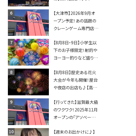
日開催イベント・グルメマ
【大津市】2026年9月オ
ップ・交通規制に近隣施
ープン予定！あの話題の
設の駐車場情報なども
クレーンゲーム専門店
要チェック★
「アソベース」が堅田にや
【8月8日・9日】小学生以
ってくる！豊郷店に続く滋
下のお子様限定！射的や
賀2店舗目★
ヨーヨー釣りなど盛りだ
くさん！館内のあちこちに
【8月8日】歴史ある花火
ちびっこ縁日開催♪【モリ
大会が今年も開催！屋台
ーブ】
や夜店の出店も♪【高宮
納涼花火大会】
【行ってきた】滋賀最大級
のワクワク！2025年11月
オープンの「アソベース
豊郷店」★130台超のク
【週末のお出かけに♪】
レーンゲームで青果や日