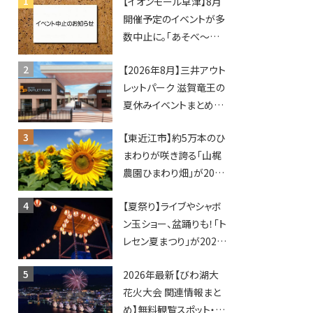
【イオンモール草津】8月
開催予定のイベントが多
数中止に。「あそべ〜る
水族館」や仮面ライダー
【2026年8月】三井アウト
ショーなど
レットパーク 滋賀竜王の
夏休みイベントまとめ！
びしょぬれ水あそび・激
【東近江市】約5万本のひ
辛グルメ・フォトコンテス
まわりが咲き誇る「山梶
トまで盛りだくさん！
農園ひまわり畑」が2026
年もオープン♪フォトス
【夏祭り】ライブやシャボ
ポットやキッチンカーも
ン玉ショー、盆踊りも！「ト
登場！何度も入園できる
レセン夏まつり」が2026
フリーパスも販売★
年も開催されます！
2026年最新【びわ湖大
花火大会 関連情報まと
め】無料観覧スポット・同