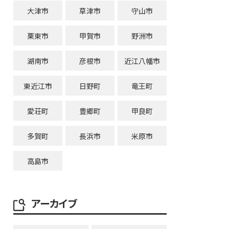
大津市
草津市
守山市
栗東市
甲賀市
野洲市
湖南市
彦根市
近江八幡市
東近江市
日野町
竜王町
愛荘町
豊郷町
甲良町
多賀町
長浜市
米原市
高島市
アーカイブ