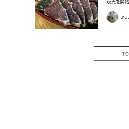
販売を開始
よっ
T