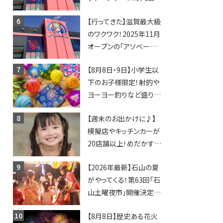
「アソベース」が堅田にや
【行ってきた】滋賀最大級
ってくる！豊郷店に続く滋
のワクワク！2025年11月
賀2店舗目★
オープンの「アソベース
豊郷店」★130台超のク
【8月8日・9日】小学生以
レーンゲームで青果や日
下のお子様限定！射的や
用品までゲットできる新
ヨーヨー釣りなど盛りだ
スポット！
くさん！館内のあちこちに
【週末のお出かけに♪】
ちびっこ縁日開催♪【モリ
模擬店やキッチンカーが
ーブ】
20店舗以上！めだかすく
いや、滋賀出身シンガー
【2026年最新】石山の夏
ソングライターによるライ
がやってくる！第63回「石
ブなど。【和邇ふれあい夏
山土曜夜市」開催決定！
祭り】
歩行者天国に屋台やステ
【8月8日】歴史ある花火
ージが勢揃い【7月18日・