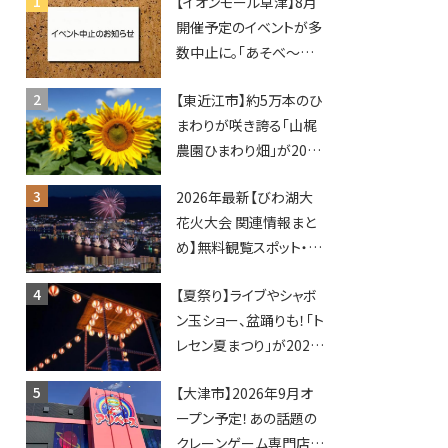
【イオンモール草津】8月
開催予定のイベントが多
数中止に。「あそべ〜る
水族館」や仮面ライダー
【東近江市】約5万本のひ
ショーなど
まわりが咲き誇る「山梶
農園ひまわり畑」が2026
年もオープン♪フォトス
2026年最新【びわ湖大
ポットやキッチンカーも
花火大会 関連情報まと
登場！何度も入園できる
め】無料観覧スポット・同
フリーパスも販売★
日開催イベント・グルメマ
【夏祭り】ライブやシャボ
ップ・交通規制に近隣施
ン玉ショー、盆踊りも！「ト
設の駐車場情報なども
レセン夏まつり」が2026
要チェック★
年も開催されます！
【大津市】2026年9月オ
ープン予定！あの話題の
クレーンゲーム専門店