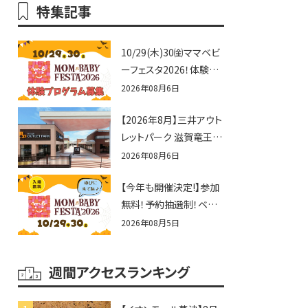
特集記事
10/29(木)30㈮ママベビ
ーフェスタ2026！体験プ
ログラム募集♪赤ちゃん
2026年08月6日
向けイベントに出演しま
【2026年8月】三井アウト
せんか？
レットパーク 滋賀竜王の
夏休みイベントまとめ！
2026年08月6日
びしょぬれ水あそび・激
【今年も開催決定!】参加
辛グルメ・フォトコンテス
無料！予約抽選制！ベビ
トまで盛りだくさん！
ーファミリー必見☆入場
2026年08月5日
無料☆10/29(木)30(金)
ママベビーフェスタ
週間アクセスランキング
2026！親子で楽しもう
♪inピエリ守山