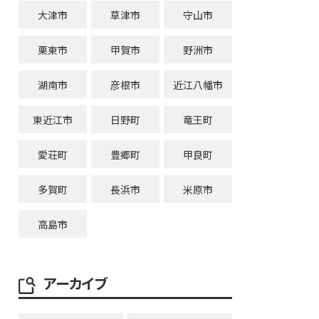
大津市
草津市
守山市
栗東市
甲賀市
野洲市
湖南市
彦根市
近江八幡市
東近江市
日野町
竜王町
愛荘町
豊郷町
甲良町
多賀町
長浜市
米原市
高島市
アーカイブ