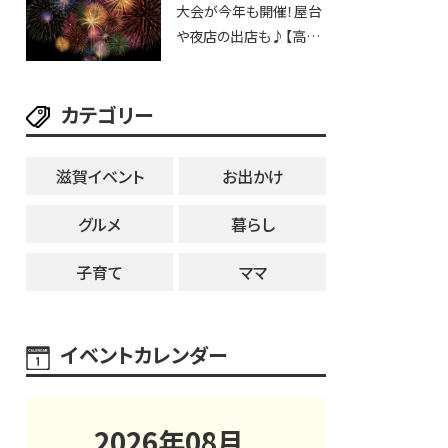
大会が今年も開催！屋台
25日・8月1日】大津市
や夜店の出店も♪【高宮
納涼花火大会】
カテゴリー
滋賀イベント
お出かけ
グルメ
暮らし
子育て
ママ
イベントカレンダー
2026
年
08
月