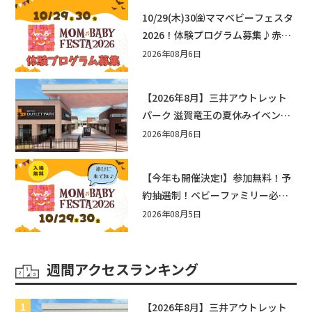
10/29(木)30㈮ママベビーフェスタ
2026！体験プログラム募集♪赤ち
ゃん向けイベントに出演しません
2026年08月6日
か？
【2026年8月】三井アウトレット
パーク 滋賀竜王の夏休みイベント
まとめ！びしょぬれ水あそび・激
2026年08月6日
辛グルメ・フォトコンテストまで
盛りだくさん！
【今年も開催決定!】参加無料！予
約抽選制！ベビーファミリー必見
☆入場無料☆10/29(木)30(金)ママ
2026年08月5日
ベビーフェスタ2026！親子で楽し
もう♪inピエリ守山
週間アクセスランキング
【2026年8月】三井アウトレット