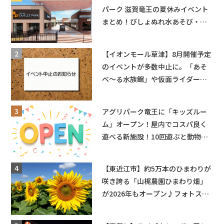
パーク 滋賀竜王の夏休みイベント
まとめ！びしょぬれ水あそび・激
辛グルメ・フォトコンテストまで
盛りだくさん！
【イオンモール草津】8月開催予定
のイベントが多数中止に。「あそ
べ〜る水族館」や仮面ライダーシ
ョーなど
アグリパーク竜王に「キッズルー
ム」オープン！屋内でコスパ良く
遊べる新施設！10回遊ぶと動物触
れ合いが無料に★
【東近江市】約5万本のひまわりが
咲き誇る「山梶農園ひまわり畑」
が2026年もオープン♪フォトスポ
ットやキッチンカーも登場！何度
も入園できるフリーパスも販売★