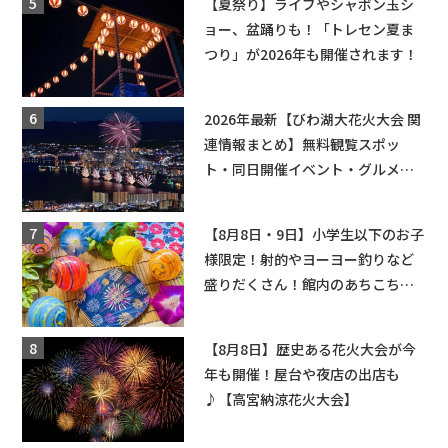
【夏祭り】ライブやシャボン玉シ
ョー、盆踊りも！「トレセン夏ま
つり」が2026年も開催されます！
2026年最新【びわ湖大花火大会 関
連情報まとめ】無料観覧スポッ
ト・同日開催イベント・グルメマ
ップ・交通規制に近隣施設の駐車
場情報なども要チェック★
【8月8日・9日】小学生以下のお子
様限定！射的やヨーヨー釣りなど
盛りだくさん！館内のあちこちに
ちびっこ縁日開催♪【モリーブ】
【8月8日】歴史ある花火大会が今
年も開催！屋台や夜店の出店も
♪【高宮納涼花火大会】