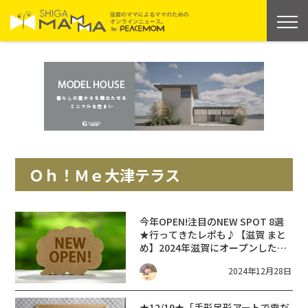
Ｏｈ！Ｍｅ大津テラス
今年OPEN!注目のNEW SPOT 8選
★行ってきたレポも♪【滋賀 まと
め】2024年滋賀にオープンした新
施設・SHOP・リニューアル情報
2024年12月28日
【ニューオープン】
★12/19★「手形足形アートで雪だ