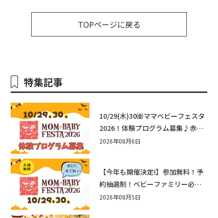
TOPページに戻る
特集記事
10/29(木)30㈮ママベビーフェスタ
2026！体験プログラム募集♪赤ち
ゃん向けイベントに出演しません
2026年08月6日
か？
【今年も開催決定!】参加無料！予
約抽選制！ベビーファミリー必見
☆入場無料☆10/29(木)30(金)ママ
2026年08月5日
ベビーフェスタ2026！親子で楽し