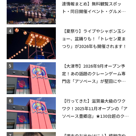
連情報まとめ】無料観覧スポッ
ト・同日開催イベント・グルメマ
ップ・交通規制に近隣施設の駐車
場情報なども要チェック★
【夏祭り】ライブやシャボン玉シ
ョー、盆踊りも！「トレセン夏ま
つり」が2026年も開催されます！
【大津市】2026年9月オープン予
定！あの話題のクレーンゲーム専
門店「アソベース」が堅田にやっ
てくる！豊郷店に続く滋賀2店舗目
★
【行ってきた】滋賀最大級のワク
ワク！2025年11月オープンの「ア
ソベース豊郷店」★130台超のクレ
ーンゲームで青果や日用品までゲ
ットできる新スポット！
【週末のお出かけに♪】模擬店や