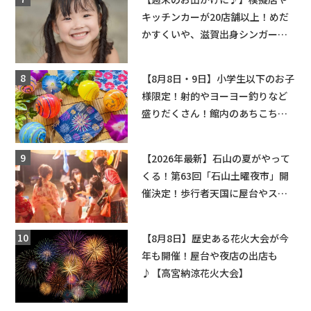
キッチンカーが20店舗以上！めだ
かすくいや、滋賀出身シンガーソ
ングライターによるライブなど。
【和邇ふれあい夏祭り】
【8月8日・9日】小学生以下のお子
様限定！射的やヨーヨー釣りなど
盛りだくさん！館内のあちこちに
ちびっこ縁日開催♪【モリーブ】
【2026年最新】石山の夏がやって
くる！第63回「石山土曜夜市」開
催決定！歩行者天国に屋台やステ
ージが勢揃い【7月18日・25日・8
月1日】大津市
【8月8日】歴史ある花火大会が今
年も開催！屋台や夜店の出店も
♪【高宮納涼花火大会】