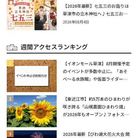
もう♪inピエリ守山
【2026年最新】七五三のお詣りは
草津市の立木神社へ♪七五三お祝
い企画をご紹介！
2026年08月4日
週間アクセスランキング
【イオンモール草津】8月開催予定
のイベントが多数中止に。「あそ
べ〜る水族館」や仮面ライダーシ
ョーなど
【東近江市】約5万本のひまわりが
咲き誇る「山梶農園ひまわり畑」
が2026年もオープン♪フォトスポ
ットやキッチンカーも登場！何度
も入園できるフリーパスも販売★
2026年最新【びわ湖大花火大会 関