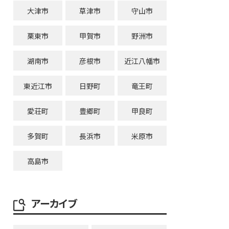
大津市
草津市
守山市
栗東市
甲賀市
野洲市
湖南市
彦根市
近江八幡市
東近江市
日野町
竜王町
愛荘町
豊郷町
甲良町
多賀町
長浜市
米原市
高島市
アーカイブ