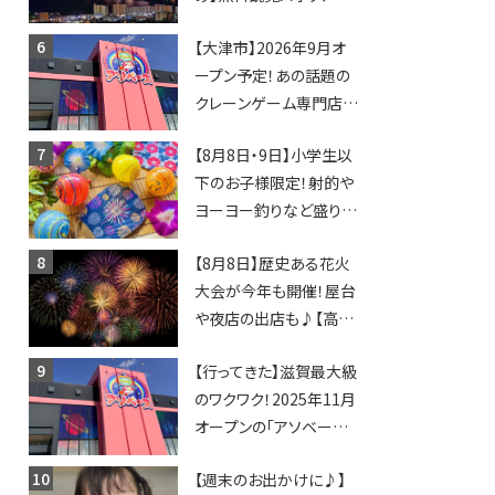
日開催イベント・グルメマ
【大津市】2026年9月オ
ップ・交通規制に近隣施
ープン予定！あの話題の
設の駐車場情報なども
クレーンゲーム専門店
要チェック★
「アソベース」が堅田にや
【8月8日・9日】小学生以
ってくる！豊郷店に続く滋
下のお子様限定！射的や
賀2店舗目★
ヨーヨー釣りなど盛りだ
くさん！館内のあちこちに
【8月8日】歴史ある花火
ちびっこ縁日開催♪【モリ
大会が今年も開催！屋台
ーブ】
や夜店の出店も♪【高宮
納涼花火大会】
【行ってきた】滋賀最大級
のワクワク！2025年11月
オープンの「アソベース
豊郷店」★130台超のク
【週末のお出かけに♪】
レーンゲームで青果や日