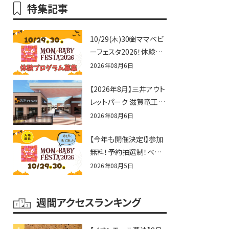
特集記事
10/29(木)30㈮ママベビ
ーフェスタ2026！体験プ
ログラム募集♪赤ちゃん
2026年08月6日
向けイベントに出演しま
【2026年8月】三井アウト
せんか？
レットパーク 滋賀竜王の
夏休みイベントまとめ！
2026年08月6日
びしょぬれ水あそび・激
【今年も開催決定!】参加
辛グルメ・フォトコンテス
無料！予約抽選制！ベビ
トまで盛りだくさん！
ーファミリー必見☆入場
2026年08月5日
無料☆10/29(木)30(金)
ママベビーフェスタ
週間アクセスランキング
2026！親子で楽しもう
♪inピエリ守山