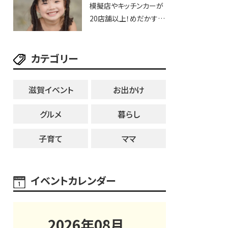
模擬店やキッチンカーが
用品までゲットできる新
20店舗以上！めだかすく
スポット！
いや、滋賀出身シンガー
ソングライターによるライ
カテゴリー
ブなど。【和邇ふれあい夏
祭り】
滋賀イベント
お出かけ
グルメ
暮らし
子育て
ママ
イベントカレンダー
2026
年
08
月