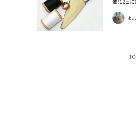
催！12日
よっ
T