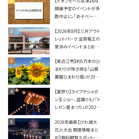
【イオンモール草津】8月
開催予定のイベントが多
数中止に。「あそべ〜る
水族館」や仮面ライダー
【2026年8月】三井アウト
ショーなど
レットパーク 滋賀竜王の
夏休みイベントまとめ！
びしょぬれ水あそび・激
【東近江市】約5万本のひ
辛グルメ・フォトコンテス
まわりが咲き誇る「山梶
トまで盛りだくさん！
農園ひまわり畑」が2026
年もオープン♪フォトス
【夏祭り】ライブやシャボ
ポットやキッチンカーも
ン玉ショー、盆踊りも！「ト
登場！何度も入園できる
レセン夏まつり」が2026
フリーパスも販売★
年も開催されます！
2026年最新【びわ湖大
花火大会 関連情報まと
め】無料観覧スポット・同