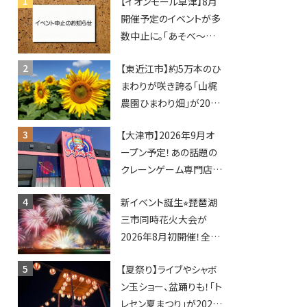
【イオンモール草津】8月
開催予定のイベントが多
数中止に。「あそべ〜る
水族館」や仮面ライダー
【東近江市】約5万本のひ
ショーなど
まわりが咲き誇る「山梶
農園ひまわり畑」が2026
年もオープン♪フォトス
【大津市】2026年9月オ
ポットやキッチンカーも
ープン予定！あの話題の
登場！何度も入園できる
クレーンゲーム専門店
フリーパスも販売★
「アソベース」が堅田にや
新イベント誕生⭐︎琵琶湖
ってくる！豊郷店に続く滋
三市同時花火大会が
賀2店舗目★
2026年8月初開催！全席
指定で快適＆限定ナイト
【夏祭り】ライブやシャボ
マーケットも登場♪
ン玉ショー、盆踊りも！「ト
レセン夏まつり」が2026