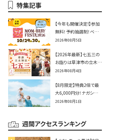
特集記事
【今年も開催決定!】参加
無料！予約抽選制！ベビ
ーファミリー必見☆入場
2026年08月5日
無料☆10/29(木)30(金)
【2026年最新】七五三の
ママベビーフェスタ
お詣りは草津市の立木神
2026！親子で楽しもう
社へ♪七五三お祝い企
♪inピエリ守山
2026年08月4日
画をご紹介！
【8月限定】特典2倍で最
大6,000円分！ナガシマス
パーランドプール券や人
2026年08月1日
気パスタ券も当たる☆夏
休みは「ハウスセレクショ
週間アクセスランキング
ン彦根」へGO！