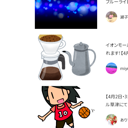
ブルーライ
湖子
イオンモー
れます！【4
miy
【4月2日
ル草津にて
あり