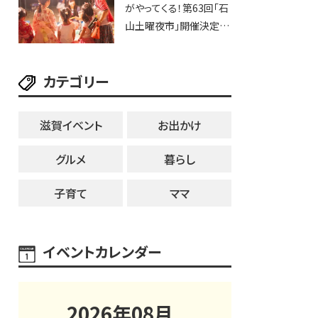
がやってくる！第63回「石
ブなど。【和邇ふれあい夏
山土曜夜市」開催決定！
祭り】
歩行者天国に屋台やステ
ージが勢揃い【7月18日・
カテゴリー
25日・8月1日】大津市
滋賀イベント
お出かけ
グルメ
暮らし
子育て
ママ
イベントカレンダー
2026
年
08
月