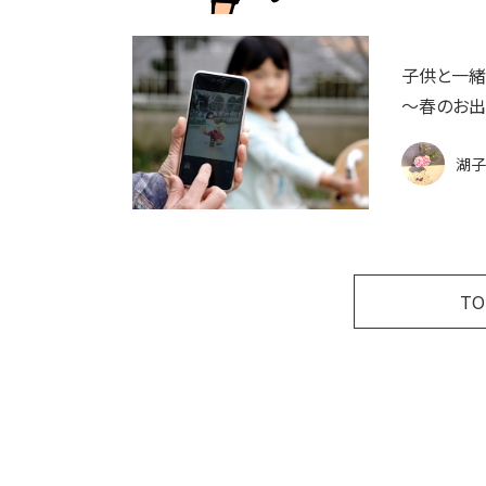
子供と一緒
～春のお出
湖子
T