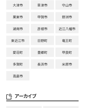
大津市
草津市
守山市
栗東市
甲賀市
野洲市
湖南市
彦根市
近江八幡市
東近江市
日野町
竜王町
愛荘町
豊郷町
甲良町
多賀町
長浜市
米原市
高島市
アーカイブ