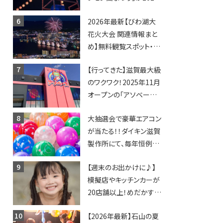
年も開催されます！
2026年最新【びわ湖大
花火大会 関連情報まと
め】無料観覧スポット・同
日開催イベント・グルメマ
【行ってきた】滋賀最大級
ップ・交通規制に近隣施
のワクワク！2025年11月
設の駐車場情報なども
オープンの「アソベース
要チェック★
豊郷店」★130台超のク
大抽選会で豪華エアコン
レーンゲームで青果や日
が当たる！！ダイキン滋賀
用品までゲットできる新
製作所にて、毎年恒例
スポット！
『納涼祭』が開催！【8月2
【週末のお出かけに♪】
日】
模擬店やキッチンカーが
20店舗以上！めだかすく
いや、滋賀出身シンガー
【2026年最新】石山の夏
ソングライターによるライ