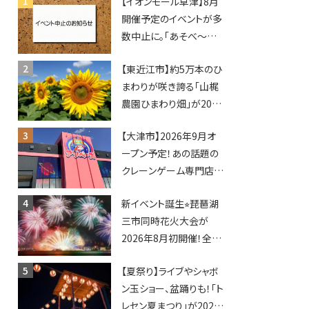
【イオンモール草津】8月
開催予定のイベントが多
数中止に。「あそべ〜る
水族館」や仮面ライダー
【東近江市】約5万本のひ
ショーなど
まわりが咲き誇る「山梶
農園ひまわり畑」が2026
年もオープン♪フォトス
【大津市】2026年9月オ
ポットやキッチンカーも
ープン予定！あの話題の
登場！何度も入園できる
クレーンゲーム専門店
フリーパスも販売★
「アソベース」が堅田にや
新イベント誕生⭐︎琵琶湖
ってくる！豊郷店に続く滋
三市同時花火大会が
賀2店舗目★
2026年8月初開催！全席
指定で快適＆限定ナイト
【夏祭り】ライブやシャボ
マーケットも登場♪
ン玉ショー、盆踊りも！「ト
レセン夏まつり」が2026