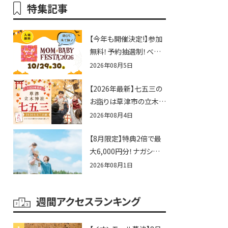
特集記事
【今年も開催決定!】参加
無料！予約抽選制！ベビ
ーファミリー必見☆入場
2026年08月5日
無料☆10/29(木)30(金)
【2026年最新】七五三の
ママベビーフェスタ
お詣りは草津市の立木神
2026！親子で楽しもう
社へ♪七五三お祝い企
♪inピエリ守山
2026年08月4日
画をご紹介！
【8月限定】特典2倍で最
大6,000円分！ナガシマス
パーランドプール券や人
2026年08月1日
気パスタ券も当たる☆夏
休みは「ハウスセレクショ
週間アクセスランキング
ン彦根」へGO！