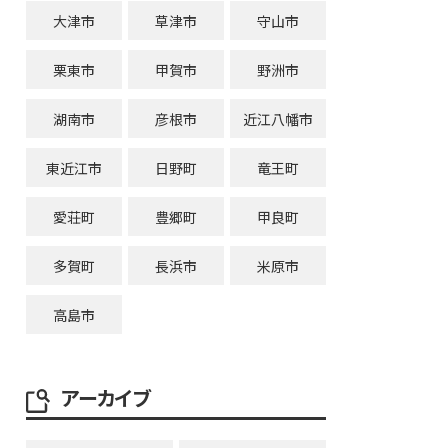
大津市
草津市
守山市
栗東市
甲賀市
野洲市
湖南市
彦根市
近江八幡市
東近江市
日野町
竜王町
愛荘町
豊郷町
甲良町
多賀町
長浜市
米原市
高島市
アーカイブ