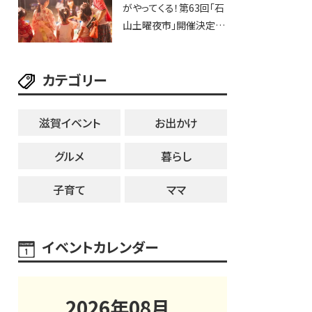
がやってくる！第63回「石
設の駐車場情報なども
山土曜夜市」開催決定！
要チェック★
歩行者天国に屋台やステ
ージが勢揃い【7月18日・
カテゴリー
25日・8月1日】大津市
滋賀イベント
お出かけ
グルメ
暮らし
子育て
ママ
イベントカレンダー
2026
年
08
月