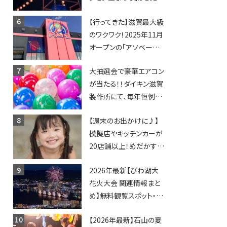
年も開催されます！
【行ってきた】滋賀最大級
のワクワク！2025年11月
オープンの「アソベース
豊郷店」★130台超のク
大抽選会で豪華エアコン
レーンゲームで青果や日
が当たる！！ダイキン滋賀
用品までゲットできる新
製作所にて、毎年恒例
スポット！
『納涼祭』が開催！【8月2
【週末のお出かけに♪】
日】
模擬店やキッチンカーが
20店舗以上！めだかすく
いや、滋賀出身シンガー
2026年最新【びわ湖大
ソングライターによるライ
花火大会 関連情報まと
ブなど。【和邇ふれあい夏
め】無料観覧スポット・同
祭り】
日開催イベント・グルメマ
【2026年最新】石山の夏
ップ・交通規制に近隣施