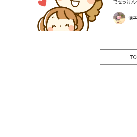
でせっけん
湖子
T