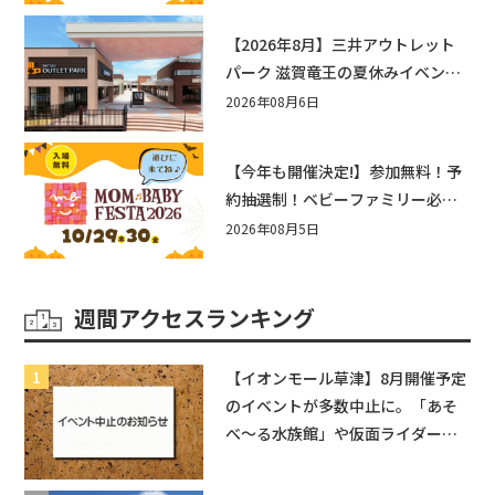
か？
【2026年8月】三井アウトレット
パーク 滋賀竜王の夏休みイベント
まとめ！びしょぬれ水あそび・激
2026年08月6日
辛グルメ・フォトコンテストまで
盛りだくさん！
【今年も開催決定!】参加無料！予
約抽選制！ベビーファミリー必見
☆入場無料☆10/29(木)30(金)ママ
2026年08月5日
ベビーフェスタ2026！親子で楽し
もう♪inピエリ守山
週間アクセスランキング
【イオンモール草津】8月開催予定
のイベントが多数中止に。「あそ
べ〜る水族館」や仮面ライダーシ
ョーなど