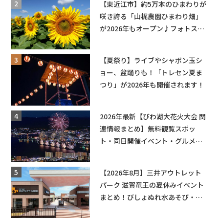
【東近江市】約5万本のひまわりが
咲き誇る「山梶農園ひまわり畑」
が2026年もオープン♪フォトスポ
ットやキッチンカーも登場！何度
も入園できるフリーパスも販売★
【夏祭り】ライブやシャボン玉シ
ョー、盆踊りも！「トレセン夏ま
つり」が2026年も開催されます！
2026年最新【びわ湖大花火大会 関
連情報まとめ】無料観覧スポッ
ト・同日開催イベント・グルメマ
ップ・交通規制に近隣施設の駐車
場情報なども要チェック★
【2026年8月】三井アウトレット
パーク 滋賀竜王の夏休みイベント
まとめ！びしょぬれ水あそび・激
辛グルメ・フォトコンテストまで