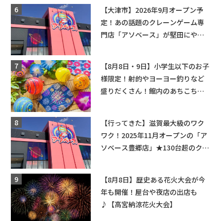
盛りだくさん！
【大津市】2026年9月オープン予
定！あの話題のクレーンゲーム専
門店「アソベース」が堅田にやっ
てくる！豊郷店に続く滋賀2店舗目
★
【8月8日・9日】小学生以下のお子
様限定！射的やヨーヨー釣りなど
盛りだくさん！館内のあちこちに
ちびっこ縁日開催♪【モリーブ】
【行ってきた】滋賀最大級のワク
ワク！2025年11月オープンの「ア
ソベース豊郷店」★130台超のクレ
ーンゲームで青果や日用品までゲ
ットできる新スポット！
【8月8日】歴史ある花火大会が今
年も開催！屋台や夜店の出店も
♪【高宮納涼花火大会】