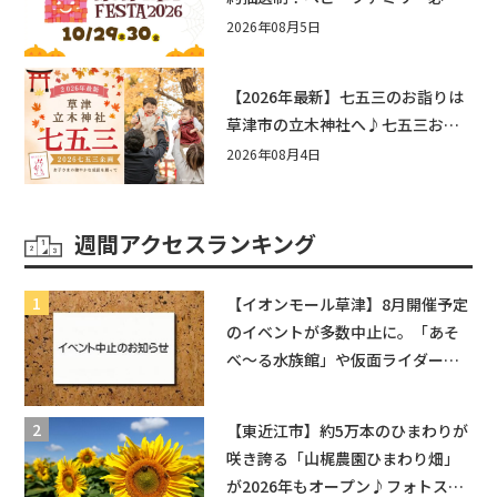
☆入場無料☆10/29(木)30(金)ママ
2026年08月5日
ベビーフェスタ2026！親子で楽し
もう♪inピエリ守山
【2026年最新】七五三のお詣りは
草津市の立木神社へ♪七五三お祝
い企画をご紹介！
2026年08月4日
週間アクセスランキング
【イオンモール草津】8月開催予定
のイベントが多数中止に。「あそ
べ〜る水族館」や仮面ライダーシ
ョーなど
【東近江市】約5万本のひまわりが
咲き誇る「山梶農園ひまわり畑」
が2026年もオープン♪フォトスポ