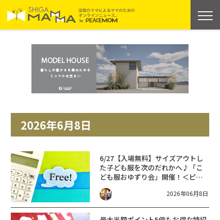
2026年6月8日
6/27【入場無料】サイズアウトし
た子ども服を次のだれかへ♪「こ
ども服おゆずり会」開催！＜ピエ
リ守山＞
2026年06月8日
最大半額
ポイント5倍も
お得な特招