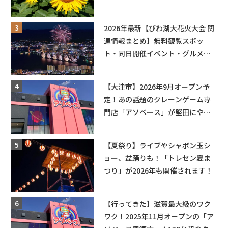
ットやキッチンカーも登場！何度
も入園できるフリーパスも販売★
2026年最新【びわ湖大花火大会 関
連情報まとめ】無料観覧スポッ
ト・同日開催イベント・グルメマ
ップ・交通規制に近隣施設の駐車
場情報なども要チェック★
【大津市】2026年9月オープン予
定！あの話題のクレーンゲーム専
門店「アソベース」が堅田にやっ
てくる！豊郷店に続く滋賀2店舗目
★
【夏祭り】ライブやシャボン玉シ
ョー、盆踊りも！「トレセン夏ま
つり」が2026年も開催されます！
【行ってきた】滋賀最大級のワク
ワク！2025年11月オープンの「ア