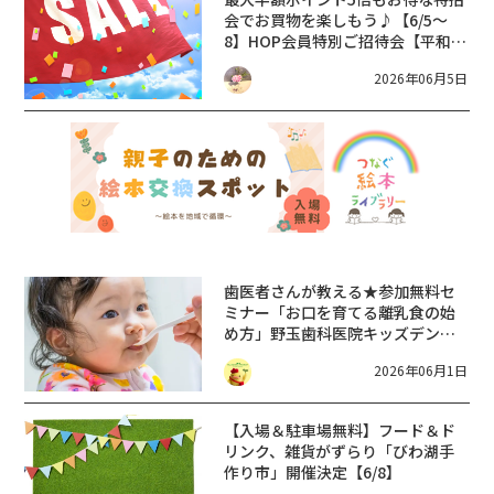
会でお買物を楽しもう♪【6/5～
8】HOP会員特別ご招待会【平和堂
対象店舗】
2026年06月5日
歯医者さんが教える★参加無料セ
ミナー「お口を育てる離乳食の始
め方」野玉歯科医院キッズデンタ
ルスタジオ【6/8・7/10】
2026年06月1日
【入場＆駐車場無料】フード＆ド
リンク、雑貨がずらり「びわ湖手
作り市」開催決定【6/8】