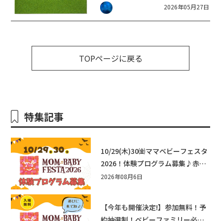
2026年05月27日
TOPページに戻る
特集記事
10/29(木)30㈮ママベビーフェスタ
2026！体験プログラム募集♪赤ち
ゃん向けイベントに出演しません
2026年08月6日
か？
【今年も開催決定!】参加無料！予
約抽選制！ベビーファミリー必見