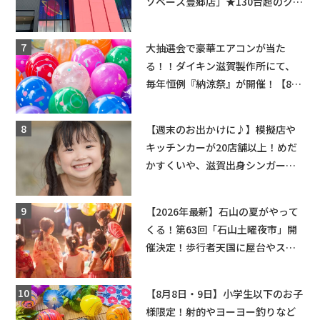
ソベース豊郷店」★130台超のクレ
ーンゲームで青果や日用品までゲ
ットできる新スポット！
大抽選会で豪華エアコンが当た
る！！ダイキン滋賀製作所にて、
毎年恒例『納涼祭』が開催！【8月
2日】
【週末のお出かけに♪】模擬店や
キッチンカーが20店舗以上！めだ
かすくいや、滋賀出身シンガーソ
ングライターによるライブなど。
【和邇ふれあい夏祭り】
【2026年最新】石山の夏がやって
くる！第63回「石山土曜夜市」開
催決定！歩行者天国に屋台やステ
ージが勢揃い【7月18日・25日・8
月1日】大津市
【8月8日・9日】小学生以下のお子
様限定！射的やヨーヨー釣りなど