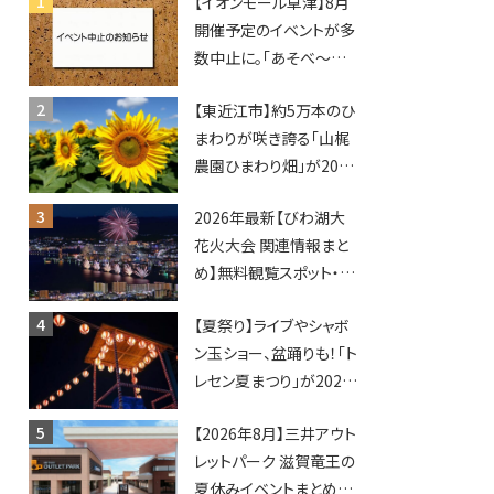
【イオンモール草津】8月
開催予定のイベントが多
数中止に。「あそべ〜る
水族館」や仮面ライダー
【東近江市】約5万本のひ
ショーなど
まわりが咲き誇る「山梶
農園ひまわり畑」が2026
年もオープン♪フォトス
2026年最新【びわ湖大
ポットやキッチンカーも
花火大会 関連情報まと
登場！何度も入園できる
め】無料観覧スポット・同
フリーパスも販売★
日開催イベント・グルメマ
【夏祭り】ライブやシャボ
ップ・交通規制に近隣施
ン玉ショー、盆踊りも！「ト
設の駐車場情報なども
レセン夏まつり」が2026
要チェック★
年も開催されます！
【2026年8月】三井アウト
レットパーク 滋賀竜王の
夏休みイベントまとめ！