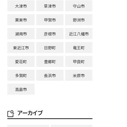
大津市
草津市
守山市
栗東市
甲賀市
野洲市
湖南市
彦根市
近江八幡市
東近江市
日野町
竜王町
愛荘町
豊郷町
甲良町
多賀町
長浜市
米原市
高島市
アーカイブ