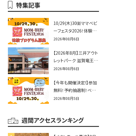
特集記事
10/29(木)30㈮ママベビ
ーフェスタ2026！体験プ
ログラム募集♪赤ちゃん
2026年08月6日
向けイベントに出演しま
【2026年8月】三井アウト
せんか？
レットパーク 滋賀竜王の
夏休みイベントまとめ！
2026年08月6日
びしょぬれ水あそび・激
【今年も開催決定!】参加
辛グルメ・フォトコンテス
無料！予約抽選制！ベビ
トまで盛りだくさん！
ーファミリー必見☆入場
2026年08月5日
無料☆10/29(木)30(金)
ママベビーフェスタ
週間アクセスランキング
2026！親子で楽しもう
♪inピエリ守山