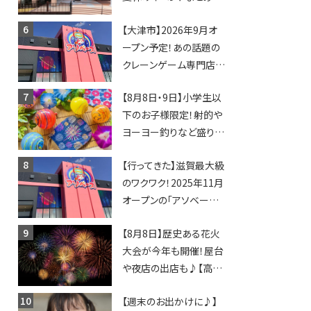
びしょぬれ水あそび・激
【大津市】2026年9月オ
辛グルメ・フォトコンテス
ープン予定！あの話題の
トまで盛りだくさん！
クレーンゲーム専門店
「アソベース」が堅田にや
【8月8日・9日】小学生以
ってくる！豊郷店に続く滋
下のお子様限定！射的や
賀2店舗目★
ヨーヨー釣りなど盛りだ
くさん！館内のあちこちに
【行ってきた】滋賀最大級
ちびっこ縁日開催♪【モリ
のワクワク！2025年11月
ーブ】
オープンの「アソベース
豊郷店」★130台超のク
【8月8日】歴史ある花火
レーンゲームで青果や日
大会が今年も開催！屋台
用品までゲットできる新
や夜店の出店も♪【高宮
スポット！
納涼花火大会】
【週末のお出かけに♪】