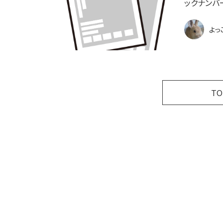
ックナンバ
よっ
T