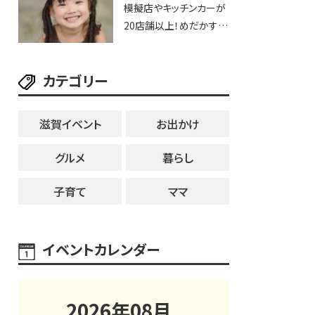
模擬店やキッチンカーが
20店舗以上！めだかすく
いや、滋賀出身シンガー
ソングライターによるライ
カテゴリー
ブなど。【和邇ふれあい夏
祭り】
滋賀イベント
お出かけ
グルメ
暮らし
子育て
ママ
イベントカレンダー
2026
年
08
月