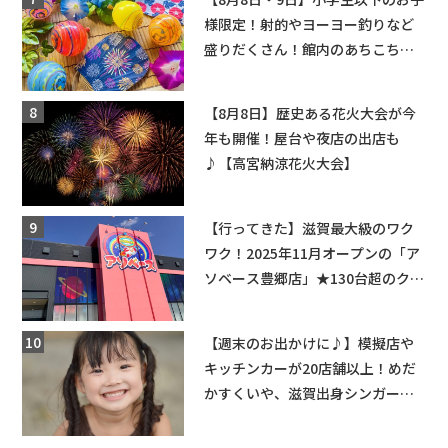
様限定！射的やヨーヨー釣りなど
盛りだくさん！館内のあちこちに
ちびっこ縁日開催♪【モリーブ】
【8月8日】歴史ある花火大会が今
年も開催！屋台や夜店の出店も
♪【高宮納涼花火大会】
【行ってきた】滋賀最大級のワク
ワク！2025年11月オープンの「ア
ソベース豊郷店」★130台超のクレ
ーンゲームで青果や日用品までゲ
ットできる新スポット！
【週末のお出かけに♪】模擬店や
キッチンカーが20店舗以上！めだ
かすくいや、滋賀出身シンガーソ
ングライターによるライブなど。
【和邇ふれあい夏祭り】