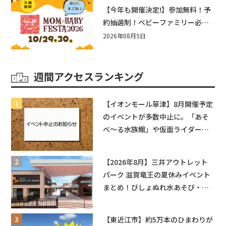
盛りだくさん！
【今年も開催決定!】参加無料！予
約抽選制！ベビーファミリー必見
☆入場無料☆10/29(木)30(金)ママ
2026年08月5日
ベビーフェスタ2026！親子で楽し
もう♪inピエリ守山
週間アクセスランキング
【イオンモール草津】8月開催予定
のイベントが多数中止に。「あそ
べ〜る水族館」や仮面ライダーシ
ョーなど
【2026年8月】三井アウトレット
パーク 滋賀竜王の夏休みイベント
まとめ！びしょぬれ水あそび・激
辛グルメ・フォトコンテストまで
盛りだくさん！
【東近江市】約5万本のひまわりが