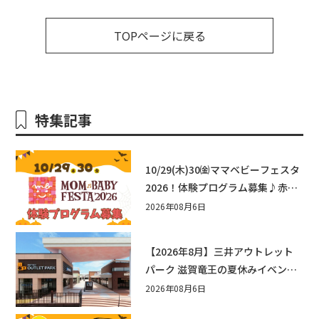
TOPページに戻る
特集記事
10/29(木)30㈮ママベビーフェスタ
2026！体験プログラム募集♪赤ち
ゃん向けイベントに出演しません
2026年08月6日
か？
【2026年8月】三井アウトレット
パーク 滋賀竜王の夏休みイベント
まとめ！びしょぬれ水あそび・激
2026年08月6日
辛グルメ・フォトコンテストまで