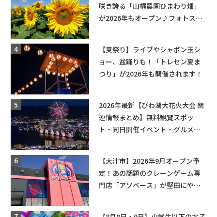
咲き誇る「山梶農園ひまわり畑」
が2026年もオープン♪フォトスポ
ットやキッチンカーも登場！何度
も入園できるフリーパスも販売★
【夏祭り】ライブやシャボン玉シ
ョー、盆踊りも！「トレセン夏ま
つり」が2026年も開催されます！
2026年最新【びわ湖大花火大会 関
連情報まとめ】無料観覧スポッ
ト・同日開催イベント・グルメマ
ップ・交通規制に近隣施設の駐車
場情報なども要チェック★
【大津市】2026年9月オープン予
定！あの話題のクレーンゲーム専
門店「アソベース」が堅田にやっ
てくる！豊郷店に続く滋賀2店舗目
★
【8月8日・9日】小学生以下のお子