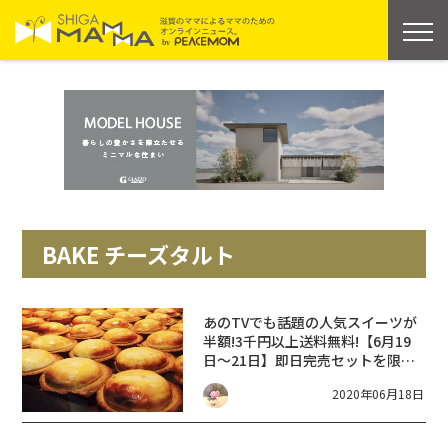
BAKE チーズタルト
あのTVでも話題の人気スイーツが
半額!3千円以上送料無料!【6月19
日～21日】即日完売セットを限定
で販売【BAKE THE ONLINE】
2020年06月18日