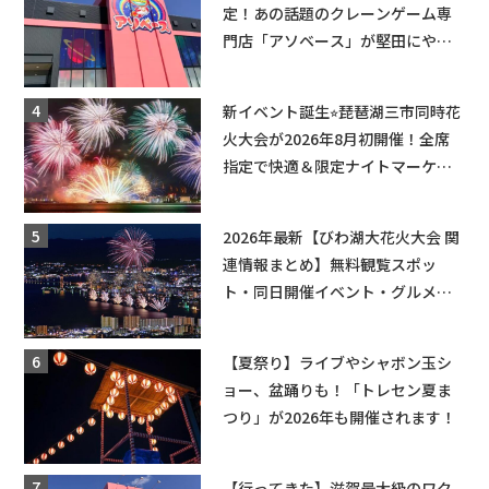
定！あの話題のクレーンゲーム専
門店「アソベース」が堅田にやっ
てくる！豊郷店に続く滋賀2店舗目
★
新イベント誕生⭐︎琵琶湖三市同時花
火大会が2026年8月初開催！全席
指定で快適＆限定ナイトマーケッ
トも登場♪
2026年最新【びわ湖大花火大会 関
連情報まとめ】無料観覧スポッ
ト・同日開催イベント・グルメマ
ップ・交通規制に近隣施設の駐車
場情報なども要チェック★
【夏祭り】ライブやシャボン玉シ
ョー、盆踊りも！「トレセン夏ま
つり」が2026年も開催されます！
【行ってきた】滋賀最大級のワク