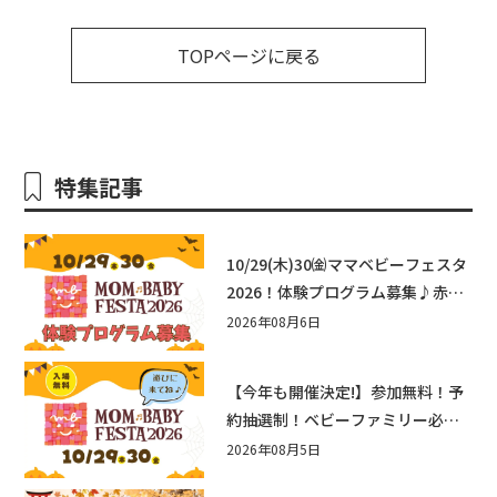
TOPページに戻る
特集記事
10/29(木)30㈮ママベビーフェスタ
2026！体験プログラム募集♪赤ち
ゃん向けイベントに出演しません
2026年08月6日
か？
【今年も開催決定!】参加無料！予
約抽選制！ベビーファミリー必見
☆入場無料☆10/29(木)30(金)ママ
2026年08月5日
ベビーフェスタ2026！親子で楽し