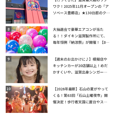
ワク！2025年11月オープンの「ア
ソベース豊郷店」★130台超のクレ
ーンゲームで青果や日用品までゲ
ットできる新スポット！
大抽選会で豪華エアコンが当た
る！！ダイキン滋賀製作所にて、
毎年恒例『納涼祭』が開催！【8月
2日】
【週末のお出かけに♪】模擬店や
キッチンカーが20店舗以上！めだ
かすくいや、滋賀出身シンガーソ
ングライターによるライブなど。
【和邇ふれあい夏祭り】
【2026年最新】石山の夏がやって
くる！第63回「石山土曜夜市」開
催決定！歩行者天国に屋台やステ
ージが勢揃い【7月18日・25日・8
月1日】大津市