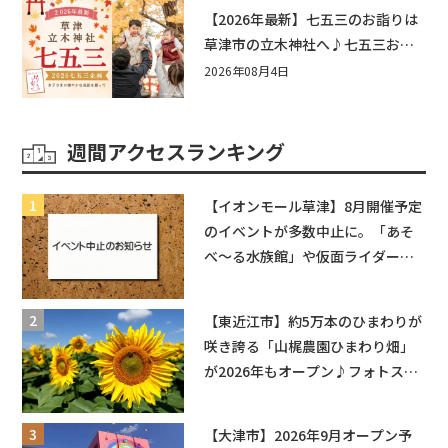
もう♪inピエリ守山
【2026年最新】七五三のお詣りは
草津市の立木神社へ♪七五三お祝
い企画をご紹介！
2026年08月4日
週間アクセスランキング
【イオンモール草津】8月開催予定
のイベントが多数中止に。「あそ
べ〜る水族館」や仮面ライダーシ
ョーなど
【東近江市】約5万本のひまわりが
咲き誇る「山梶農園ひまわり畑」
が2026年もオープン♪フォトスポ
ットやキッチンカーも登場！何度
も入園できるフリーパスも販売★
【大津市】2026年9月オープン予