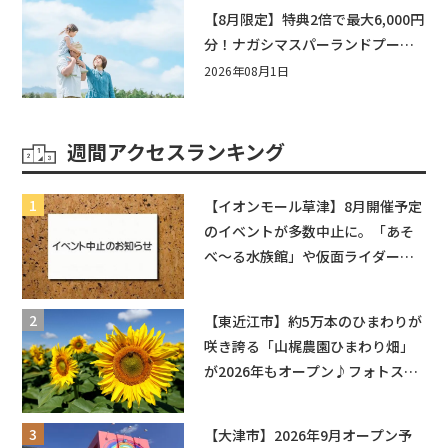
【8月限定】特典2倍で最大6,000円
分！ナガシマスパーランドプール
券や人気パスタ券も当たる☆夏休
2026年08月1日
みは「ハウスセレクション彦根」
へGO！
週間アクセスランキング
【イオンモール草津】8月開催予定
のイベントが多数中止に。「あそ
べ〜る水族館」や仮面ライダーシ
ョーなど
【東近江市】約5万本のひまわりが
咲き誇る「山梶農園ひまわり畑」
が2026年もオープン♪フォトスポ
ットやキッチンカーも登場！何度
も入園できるフリーパスも販売★
【大津市】2026年9月オープン予