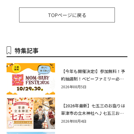
TOPページに戻る
特集記事
【今年も開催決定!】参加無料！予
約抽選制！ベビーファミリー必見
☆入場無料☆10/29(木)30(金)ママ
2026年08月5日
ベビーフェスタ2026！親子で楽し
もう♪inピエリ守山
【2026年最新】七五三のお詣りは
草津市の立木神社へ♪七五三お祝
い企画をご紹介！
2026年08月4日