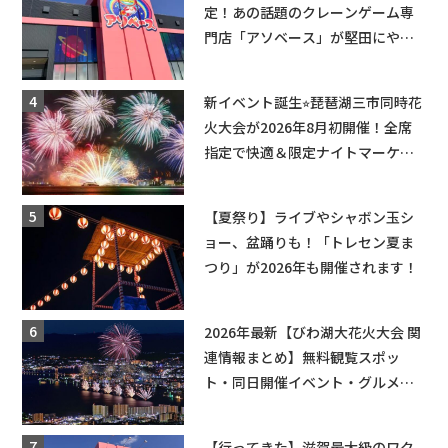
定！あの話題のクレーンゲーム専
門店「アソベース」が堅田にやっ
てくる！豊郷店に続く滋賀2店舗目
★
新イベント誕生⭐︎琵琶湖三市同時花
火大会が2026年8月初開催！全席
指定で快適＆限定ナイトマーケッ
トも登場♪
【夏祭り】ライブやシャボン玉シ
ョー、盆踊りも！「トレセン夏ま
つり」が2026年も開催されます！
2026年最新【びわ湖大花火大会 関
連情報まとめ】無料観覧スポッ
ト・同日開催イベント・グルメマ
ップ・交通規制に近隣施設の駐車
場情報なども要チェック★
【行ってきた】滋賀最大級のワク