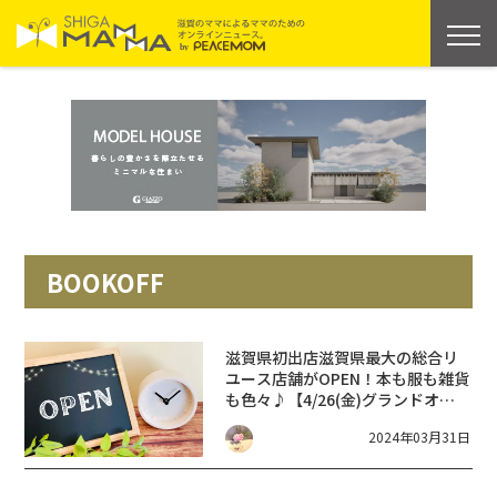
BOOKOFF
滋賀県初出店
滋賀県最大の総合リ
ユース店舗がOPEN！本も服も雑貨
も色々♪【4/26(金)グランドオー
プン】BOOKOFF SUPER BAZAAR
2024年03月31日
エディオン大津店