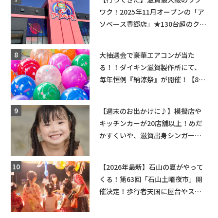
ワク！2025年11月オープンの「ア
ソベース豊郷店」★130台超のクレ
ーンゲームで青果や日用品までゲ
ットできる新スポット！
大抽選会で豪華エアコンが当た
る！！ダイキン滋賀製作所にて、
毎年恒例『納涼祭』が開催！【8月
2日】
【週末のお出かけに♪】模擬店や
キッチンカーが20店舗以上！めだ
かすくいや、滋賀出身シンガーソ
ングライターによるライブなど。
【和邇ふれあい夏祭り】
【2026年最新】石山の夏がやって
くる！第63回「石山土曜夜市」開
催決定！歩行者天国に屋台やステ
ージが勢揃い【7月18日・25日・8
月1日】大津市