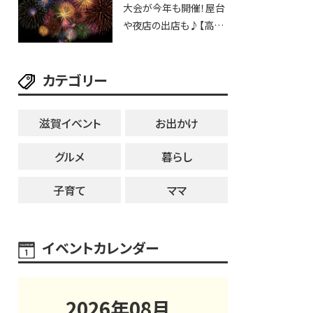
大会が今年も開催！屋台
25日・8月1日】大津市
や夜店の出店も♪【高宮
納涼花火大会】
カテゴリー
滋賀イベント
お出かけ
グルメ
暮らし
子育て
ママ
イベントカレンダー
2026
年
08
月