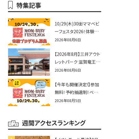
特集記事
10/29(木)30㈮ママベビ
ーフェスタ2026！体験プ
ログラム募集♪赤ちゃん
2026年08月6日
向けイベントに出演しま
【2026年8月】三井アウト
せんか？
レットパーク 滋賀竜王の
夏休みイベントまとめ！
2026年08月6日
びしょぬれ水あそび・激
【今年も開催決定!】参加
辛グルメ・フォトコンテス
無料！予約抽選制！ベビ
トまで盛りだくさん！
ーファミリー必見☆入場
2026年08月5日
無料☆10/29(木)30(金)
ママベビーフェスタ
週間アクセスランキング
2026！親子で楽しもう
♪inピエリ守山