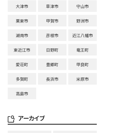
大津市
草津市
守山市
栗東市
甲賀市
野洲市
湖南市
彦根市
近江八幡市
東近江市
日野町
竜王町
愛荘町
豊郷町
甲良町
多賀町
長浜市
米原市
高島市
アーカイブ