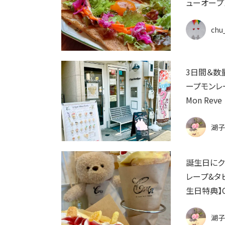
ューオープン
chu
3日間＆数量
ープモンレー
Mon Reve
湖子
誕生日にク
レープ&タ
生日特典】Cr
湖子