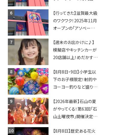
「アソベース」が堅田にや
【行ってきた】滋賀最大級
ってくる！豊郷店に続く滋
のワクワク！2025年11月
賀2店舗目★
オープンの「アソベース
豊郷店」★130台超のク
【週末のお出かけに♪】
レーンゲームで青果や日
模擬店やキッチンカーが
用品までゲットできる新
20店舗以上！めだかすく
スポット！
いや、滋賀出身シンガー
【8月8日・9日】小学生以
ソングライターによるライ
下のお子様限定！射的や
ブなど。【和邇ふれあい夏
ヨーヨー釣りなど盛りだ
祭り】
くさん！館内のあちこちに
【2026年最新】石山の夏
ちびっこ縁日開催♪【モリ
がやってくる！第63回「石
ーブ】
山土曜夜市」開催決定！
歩行者天国に屋台やステ
【8月8日】歴史ある花火
ージが勢揃い【7月18日・