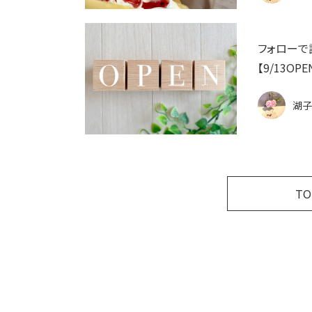
フォローで
【9/13O
湖子
T