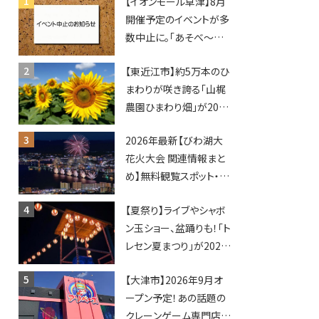
【イオンモール草津】8月
開催予定のイベントが多
数中止に。「あそべ〜る
水族館」や仮面ライダー
【東近江市】約5万本のひ
ショーなど
まわりが咲き誇る「山梶
農園ひまわり畑」が2026
年もオープン♪フォトス
2026年最新【びわ湖大
ポットやキッチンカーも
花火大会 関連情報まと
登場！何度も入園できる
め】無料観覧スポット・同
フリーパスも販売★
日開催イベント・グルメマ
【夏祭り】ライブやシャボ
ップ・交通規制に近隣施
ン玉ショー、盆踊りも！「ト
設の駐車場情報なども
レセン夏まつり」が2026
要チェック★
年も開催されます！
【大津市】2026年9月オ
ープン予定！あの話題の
クレーンゲーム専門店