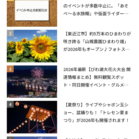
のイベントが多数中止に。「あそ
べ〜る水族館」や仮面ライダーシ
ョーなど
【東近江市】約5万本のひまわりが
咲き誇る「山梶農園ひまわり畑」
が2026年もオープン♪フォトスポ
ットやキッチンカーも登場！何度
も入園できるフリーパスも販売★
2026年最新【びわ湖大花火大会 関
連情報まとめ】無料観覧スポッ
ト・同日開催イベント・グルメマ
ップ・交通規制に近隣施設の駐車
場情報なども要チェック★
【夏祭り】ライブやシャボン玉シ
ョー、盆踊りも！「トレセン夏ま
つり」が2026年も開催されます！