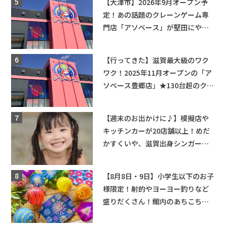
【大津市】2026年9月オープン予
定！あの話題のクレーンゲーム専
門店「アソベース」が堅田にやっ
てくる！豊郷店に続く滋賀2店舗目
★
【行ってきた】滋賀最大級のワク
ワク！2025年11月オープンの「ア
ソベース豊郷店」★130台超のクレ
ーンゲームで青果や日用品までゲ
ットできる新スポット！
【週末のお出かけに♪】模擬店や
キッチンカーが20店舗以上！めだ
かすくいや、滋賀出身シンガーソ
ングライターによるライブなど。
【和邇ふれあい夏祭り】
【8月8日・9日】小学生以下のお子
様限定！射的やヨーヨー釣りなど
盛りだくさん！館内のあちこちに
ちびっこ縁日開催♪【モリーブ】