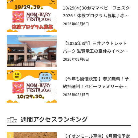
10/29(木)30㈮ママベビーフェスタ
2026！体験プログラム募集♪赤ち
ゃん向けイベントに出演しません
2026年08月6日
か？
【2026年8月】三井アウトレット
パーク 滋賀竜王の夏休みイベント
まとめ！びしょぬれ水あそび・激
2026年08月6日
辛グルメ・フォトコンテストまで
盛りだくさん！
【今年も開催決定!】参加無料！予
約抽選制！ベビーファミリー必見
☆入場無料☆10/29(木)30(金)ママ
2026年08月5日
ベビーフェスタ2026！親子で楽し
もう♪inピエリ守山
週間アクセスランキング
【イオンモール草津】8月開催予定