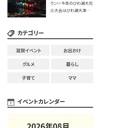
ラン！！今年のびわ湖大花
ブなど。【和邇ふれあい夏
火大会はびわ湖大津プリ
祭り】
ンスホテルで優雅に鑑賞
しよう♪
カテゴリー
滋賀イベント
お出かけ
グルメ
暮らし
子育て
ママ
イベントカレンダー
2026
年
08
月