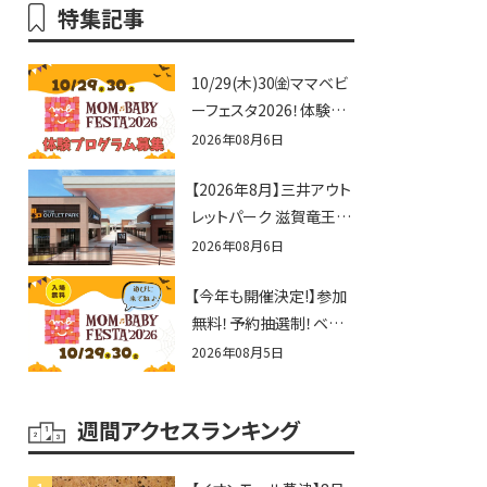
特集記事
10/29(木)30㈮ママベビ
ーフェスタ2026！体験プ
ログラム募集♪赤ちゃん
2026年08月6日
向けイベントに出演しま
【2026年8月】三井アウト
せんか？
レットパーク 滋賀竜王の
夏休みイベントまとめ！
2026年08月6日
びしょぬれ水あそび・激
【今年も開催決定!】参加
辛グルメ・フォトコンテス
無料！予約抽選制！ベビ
トまで盛りだくさん！
ーファミリー必見☆入場
2026年08月5日
無料☆10/29(木)30(金)
ママベビーフェスタ
週間アクセスランキング
2026！親子で楽しもう
♪inピエリ守山