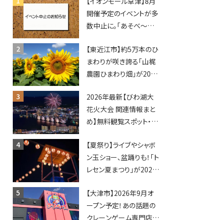
【イオンモール草津】8月
開催予定のイベントが多
数中止に。「あそべ〜る
水族館」や仮面ライダー
【東近江市】約5万本のひ
ショーなど
まわりが咲き誇る「山梶
農園ひまわり畑」が2026
年もオープン♪フォトス
2026年最新【びわ湖大
ポットやキッチンカーも
花火大会 関連情報まと
登場！何度も入園できる
め】無料観覧スポット・同
フリーパスも販売★
日開催イベント・グルメマ
【夏祭り】ライブやシャボ
ップ・交通規制に近隣施
ン玉ショー、盆踊りも！「ト
設の駐車場情報なども
レセン夏まつり」が2026
要チェック★
年も開催されます！
【大津市】2026年9月オ
ープン予定！あの話題の
クレーンゲーム専門店