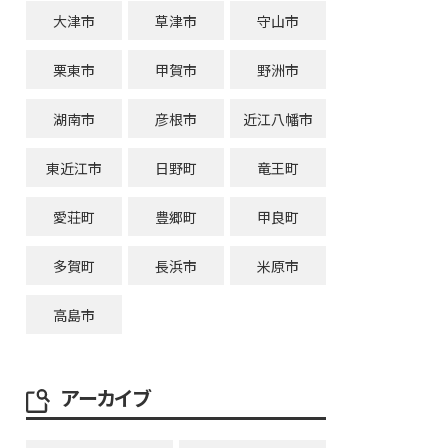
大津市
草津市
守山市
栗東市
甲賀市
野洲市
湖南市
彦根市
近江八幡市
東近江市
日野町
竜王町
愛荘町
豊郷町
甲良町
多賀町
長浜市
米原市
高島市
アーカイブ