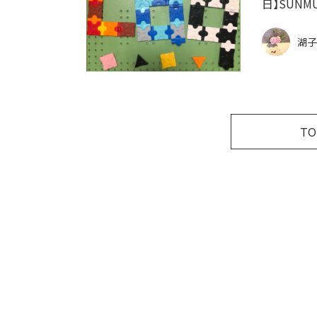
日】SUNM
湖子
T