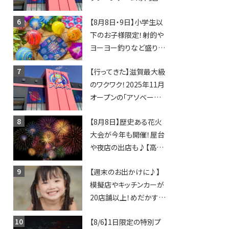
「アソベース」が堅田にや
【8月8日・9日】小学生以
ってくる！豊郷店に続く滋
下のお子様限定！射的や
賀2店舗目★
ヨーヨー釣りなど盛りだ
くさん！館内のあちこちに
【行ってきた】滋賀最大級
ちびっこ縁日開催♪【モリ
のワクワク！2025年11月
ーブ】
オープンの「アソベース
豊郷店」★130台超のク
【8月8日】歴史ある花火
レーンゲームで青果や日
大会が今年も開催！屋台
用品までゲットできる新
や夜店の出店も♪【高宮
スポット！
納涼花火大会】
【週末のお出かけに♪】
模擬店やキッチンカーが
20店舗以上！めだかすく
いや、滋賀出身シンガー
【8/6】1日限定の特別プ
ソングライターによるライ