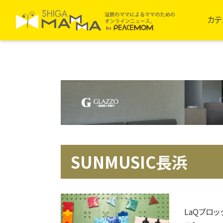
カテ
SUNMUSIC長浜
LaQブロ