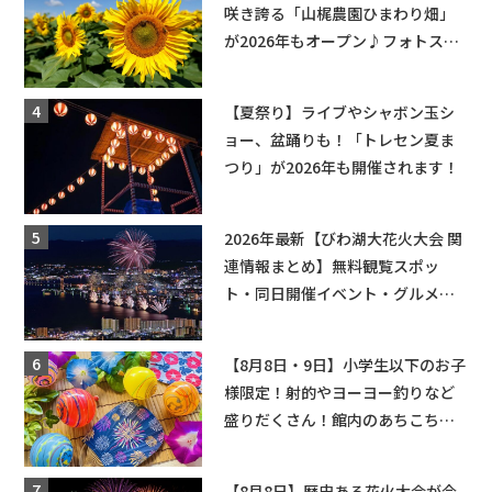
咲き誇る「山梶農園ひまわり畑」
が2026年もオープン♪フォトスポ
ットやキッチンカーも登場！何度
も入園できるフリーパスも販売★
【夏祭り】ライブやシャボン玉シ
ョー、盆踊りも！「トレセン夏ま
つり」が2026年も開催されます！
2026年最新【びわ湖大花火大会 関
連情報まとめ】無料観覧スポッ
ト・同日開催イベント・グルメマ
ップ・交通規制に近隣施設の駐車
場情報なども要チェック★
【8月8日・9日】小学生以下のお子
様限定！射的やヨーヨー釣りなど
盛りだくさん！館内のあちこちに
ちびっこ縁日開催♪【モリーブ】
【8月8日】歴史ある花火大会が今