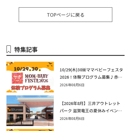
TOPページに戻る
特集記事
10/29(木)30㈮ママベビーフェスタ
2026！体験プログラム募集♪赤ち
ゃん向けイベントに出演しません
2026年08月6日
か？
【2026年8月】三井アウトレット
パーク 滋賀竜王の夏休みイベント
まとめ！びしょぬれ水あそび・激
2026年08月6日
辛グルメ・フォトコンテストまで