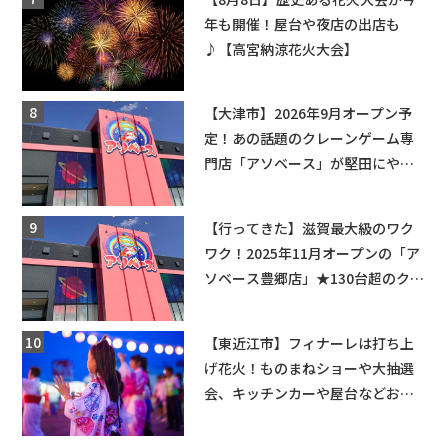
年も開催！屋台や夜店の出店も
♪【高宮納涼花火大会】
【大津市】2026年9月オープン予
定！あの話題のクレーンゲーム専
門店「アソベース」が堅田にやっ
てくる！豊郷店に続く滋賀2店舗目
★
【行ってきた】滋賀最大級のワク
ワク！2025年11月オープンの「ア
ソベース豊郷店」★130台超のクレ
ーンゲームで青果や日用品までゲ
ットできる新スポット！
【東近江市】フィナーレは打ち上
げ花火！ものまねショーや大抽選
会、キッチンカーや屋台などお楽
しみ満載★「ことう夏まつり こと
ぼん2026」がひばり公園で開催！