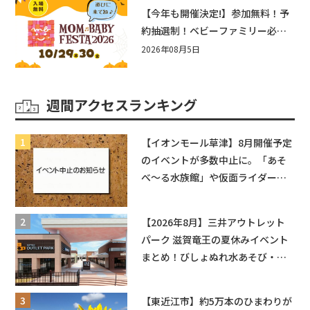
盛りだくさん！
【今年も開催決定!】参加無料！予
約抽選制！ベビーファミリー必見
☆入場無料☆10/29(木)30(金)ママ
2026年08月5日
ベビーフェスタ2026！親子で楽し
もう♪inピエリ守山
週間アクセスランキング
【イオンモール草津】8月開催予定
のイベントが多数中止に。「あそ
べ〜る水族館」や仮面ライダーシ
ョーなど
【2026年8月】三井アウトレット
パーク 滋賀竜王の夏休みイベント
まとめ！びしょぬれ水あそび・激
辛グルメ・フォトコンテストまで
盛りだくさん！
【東近江市】約5万本のひまわりが