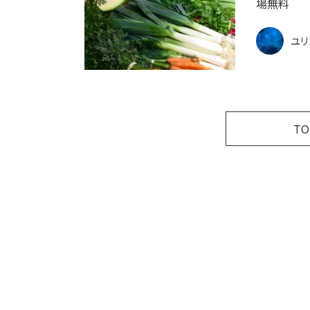
場無料
ユリ
T