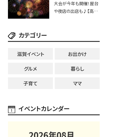
大会が今年も開催！屋台
25日・8月1日】大津市
や夜店の出店も♪【高宮
納涼花火大会】
カテゴリー
滋賀イベント
お出かけ
グルメ
暮らし
子育て
ママ
イベントカレンダー
2026
年
08
月