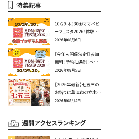
特集記事
10/29(木)30㈮ママベビ
ーフェスタ2026！体験プ
ログラム募集♪赤ちゃん
2026年08月6日
向けイベントに出演しま
【今年も開催決定!】参加
せんか？
無料！予約抽選制！ベビ
ーファミリー必見☆入場
2026年08月5日
無料☆10/29(木)30(金)
【2026年最新】七五三の
ママベビーフェスタ
お詣りは草津市の立木神
2026！親子で楽しもう
社へ♪七五三お祝い企
♪inピエリ守山
2026年08月4日
画をご紹介！
週間アクセスランキング