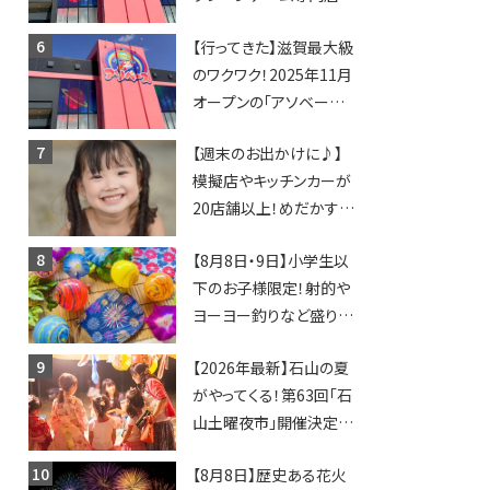
「アソベース」が堅田にや
【行ってきた】滋賀最大級
ってくる！豊郷店に続く滋
のワクワク！2025年11月
賀2店舗目★
オープンの「アソベース
豊郷店」★130台超のク
【週末のお出かけに♪】
レーンゲームで青果や日
模擬店やキッチンカーが
用品までゲットできる新
20店舗以上！めだかすく
スポット！
いや、滋賀出身シンガー
【8月8日・9日】小学生以
ソングライターによるライ
下のお子様限定！射的や
ブなど。【和邇ふれあい夏
ヨーヨー釣りなど盛りだ
祭り】
くさん！館内のあちこちに
【2026年最新】石山の夏
ちびっこ縁日開催♪【モリ
がやってくる！第63回「石
ーブ】
山土曜夜市」開催決定！
歩行者天国に屋台やステ
【8月8日】歴史ある花火
ージが勢揃い【7月18日・