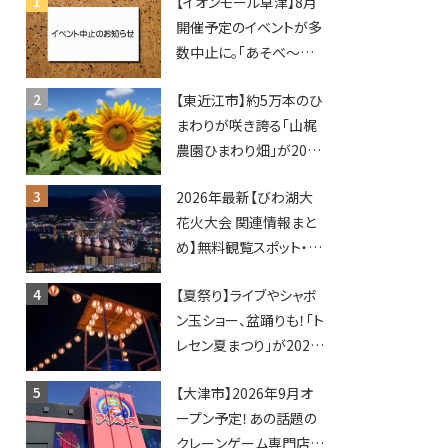
【イオンモール草津】8月
開催予定のイベントが多
数中止に。「あそべ〜る
水族館」や仮面ライダー
【東近江市】約5万本のひ
ショーなど
まわりが咲き誇る「山梶
農園ひまわり畑」が2026
年もオープン♪フォトス
2026年最新【びわ湖大
ポットやキッチンカーも
花火大会 関連情報まと
登場！何度も入園できる
め】無料観覧スポット・同
フリーパスも販売★
日開催イベント・グルメマ
【夏祭り】ライブやシャボ
ップ・交通規制に近隣施
ン玉ショー、盆踊りも！「ト
設の駐車場情報なども
レセン夏まつり」が2026
要チェック★
年も開催されます！
【大津市】2026年9月オ
ープン予定！あの話題の
クレーンゲーム専門店