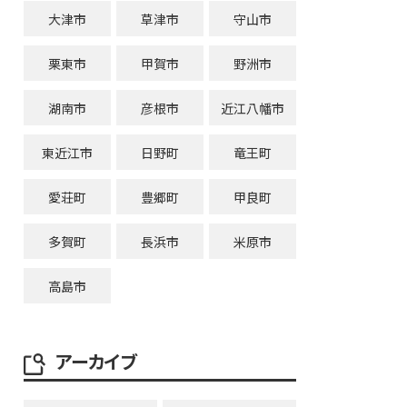
大津市
草津市
守山市
栗東市
甲賀市
野洲市
湖南市
彦根市
近江八幡市
東近江市
日野町
竜王町
愛荘町
豊郷町
甲良町
多賀町
長浜市
米原市
高島市
アーカイブ