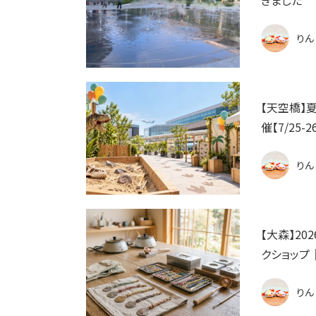
りん
【天空橋】
催【7/25-2
りん
【大森】2
クショップ｜
りん