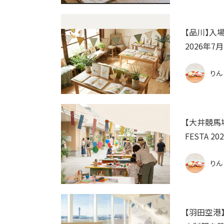
【品川】入
2026年7
りん
【大井競馬場
FESTA 
りん
【羽田空港