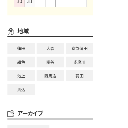
30
31
地域
蒲田
大森
京急蒲田
雑色
糀谷
多摩川
池上
西馬込
羽田
馬込
アーカイブ