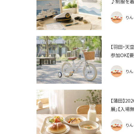
♪制服を着
りん
【羽田・天
参加OK【
りん
【蒲田】2
展」【入場無
りん