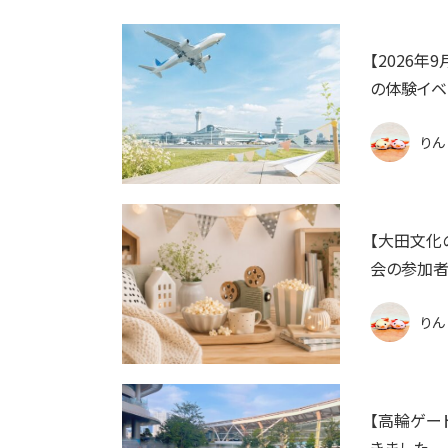
【2026年
の体験イベ
りん
【大田文化の
会の参加
りん
【高輪ゲート
きました