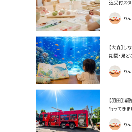
込受付スタ
りん
【大森】し
期間・見ど
りん
【羽田】消
行ってきま
りん