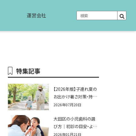
運営会社
特集記事
【2026年版】子連れ夏の
お出かけ暑さ対策・持ち
物完全ガイド｜水遊び・
2026年07月20日
公園・夏祭りで本当に役
大田区の小児歯科の選
立つおすすめグッズ15選
び方｜初診の目安・よく
ある不安まとめ
2026年01月21日