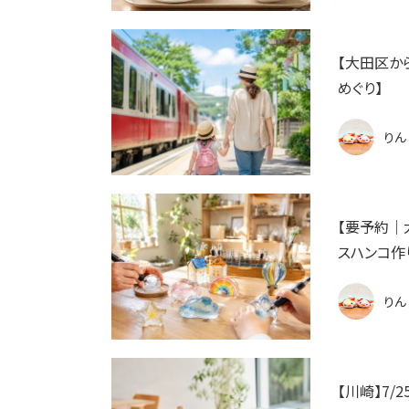
【大田区か
めぐり】
りん
【要予約｜
スハンコ作
りん
【川崎】7/