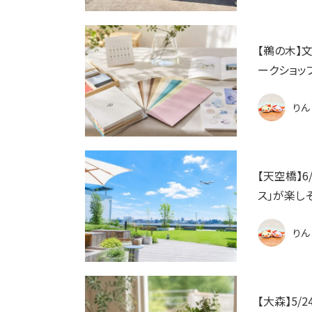
【鵜の木】
ークショップ
りん
【天空橋】6
ス」が楽し
りん
【大森】5/