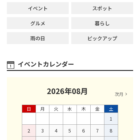
イベント
スポット
グルメ
暮らし
雨の日
ピックアップ
イベントカレンダー
2026
年
08
月
次月
日
月
火
水
木
金
土
1
2
3
4
5
6
7
8