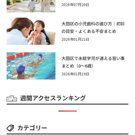
遊び・公園・夏祭りで本当に役立
2026年07月20日
つおすすめグッズ15選
大田区の小児歯科の選び方｜初診
の目安・よくある不安まとめ
2026年01月21日
大田区で未就学児が通える習い事
まとめ（0〜6歳）
2026年01月19日
週間アクセスランキング
カテゴリー