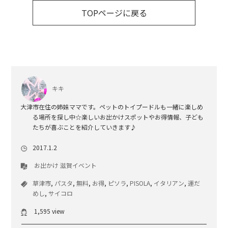
TOPページに戻る
キキ
大津市在住の姉妹ママです。ペットのトイプードルも一緒に楽しめ
る場所を探し中☆楽しいお出かけスポットやお得情報、子ども
たちが喜ぶことを紹介していきます♪
2017.1.2
お出かけ
滋賀イベント
草津市
,
パスタ
,
無料
,
お得
,
ピソラ
,
PISOLA
,
イタリアン
,
運だ
めし
,
サイコロ
1,595 view