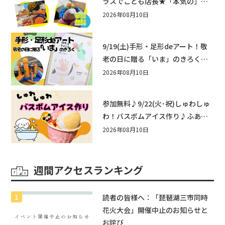
ラスでこども店長★「本気の」お
店屋さんごっこ8/22(土)開催！&ワ
2026年08月10日
ークショップも♪
9/19(土)手形・足形deアート！敬
老の日に贈る「いま」のきろく♪
他にもふあふあ遊具などお楽しみ
2026年08月10日
がいっぱいのシルバーウィークin
近江八幡
参加無料♪9/22(火･祝)しゅわしゅ
わ！バスボムアイス作り♪ふあふ
あ遊具もあるよ！in近江八幡
2026年08月10日
週間アクセスランキング
読者の皆様へ：「琵琶湖三市同時
花火大会」開催中止のお知らせと
お詫び