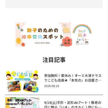
注目記事
参加無料！夏休み！オーミ大津テラス
でこども店長★「本気の」お店屋さん
ごっこ8/22(土)開催！&ワークショッ
2026.08.10
プも♪
9/19(土)手形・足形deアート！敬老の
日に贈る「いま」のきろく♪他にもふ