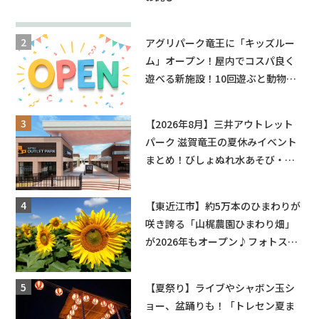
アグリパーク竜王に「キッズルー
ム」オープン！屋内でコスパ良く
遊べる新施設！10回遊ぶと動物触
れ合いが無料に★
【2026年8月】三井アウトレット
パーク 滋賀竜王の夏休みイベント
まとめ！びしょぬれ水あそび・激
辛グルメ・フォトコンテストまで
盛りだくさん！
【東近江市】約5万本のひまわりが
咲き誇る「山梶農園ひまわり畑」
が2026年もオープン♪フォトスポ
ットやキッチンカーも登場！何度
も入園できるフリーパスも販売★
【夏祭り】ライブやシャボン玉シ
ョー、盆踊りも！「トレセン夏ま