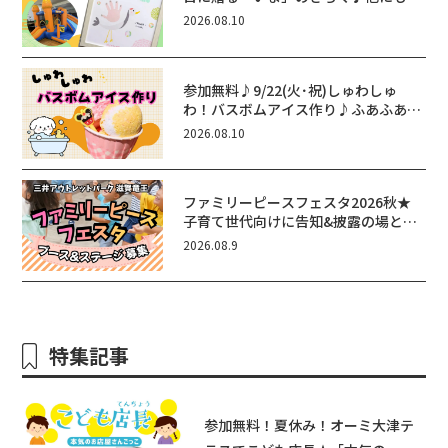
あふあ遊具などお楽しみがいっぱいの
2026.08.10
シルバーウィークin近江八幡
参加無料♪9/22(火･祝)しゅわしゅ
わ！バスボムアイス作り♪ふあふあ遊
具もあるよ！in近江八幡
2026.08.10
ファミリーピースフェスタ2026秋★
子育て世代向けに告知&披露の場とし
て♪ステージ又はブース出店しません
2026.08.9
か？
特集記事
参加無料！夏休み！オーミ大津テ