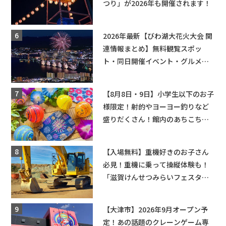
つり」が2026年も開催されます！
2026年最新【びわ湖大花火大会 関
連情報まとめ】無料観覧スポッ
ト・同日開催イベント・グルメマ
ップ・交通規制に近隣施設の駐車
場情報なども要チェック★
【8月8日・9日】小学生以下のお子
様限定！射的やヨーヨー釣りなど
盛りだくさん！館内のあちこちに
ちびっこ縁日開催♪【モリーブ】
【入場無料】重機好きのお子さん
必見！重機に乗って操縦体験も！
「滋賀けんせつみらいフェスタ
2026」【野洲市】滋賀県希望が丘
文化公園にて 開催【10月17日】
【大津市】2026年9月オープン予
定！あの話題のクレーンゲーム専