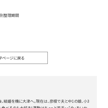
特別整理期間
OPページに戻る
、結婚を機に大津へ。現在は、彦根で夫と中1の娘、小3
食べるのも大好き！運動はちょっと苦手・・「今」をいか