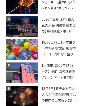
ン玉ショー、盆踊りも！「ト
登場！何度も入園できる
レセン夏まつり」が2026
フリーパスも販売★
年も開催されます！
2026年最新【びわ湖大
花火大会 関連情報まと
め】無料観覧スポット・同
日開催イベント・グルメマ
【8月8日・9日】小学生以
ップ・交通規制に近隣施
下のお子様限定！射的や
設の駐車場情報なども
ヨーヨー釣りなど盛りだ
要チェック★
くさん！館内のあちこちに
【大津市】2026年9月オ
ちびっこ縁日開催♪【モリ
ープン予定！あの話題の
ーブ】
クレーンゲーム専門店
「アソベース」が堅田にや
【8月8日】歴史ある花火
ってくる！豊郷店に続く滋
大会が今年も開催！屋台
賀2店舗目★
や夜店の出店も♪【高宮