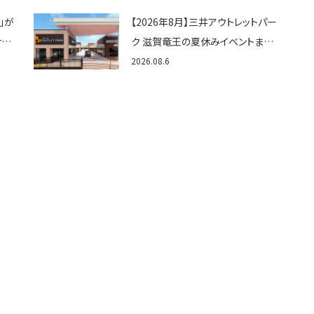
か？
」が
【2026年8月】三井アウトレットパー
ナビ
ク 滋賀竜王の夏休みイベントまと
・子
め！びしょぬれ水あそび・激辛グル
2026.08.6
メ・フォトコンテストまで盛りだくさ
ん！