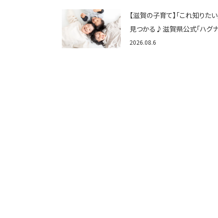
しませんか？
【滋賀の子育て】「これ知りたい
見つかる♪滋賀県公式「ハグ
しが」使ってる？おでかけ・制度
2026.08.6
育てのお役立ち情報が満載！