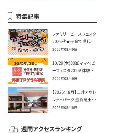
特集記事
ファミリーピースフェスタ
2026秋★子育て世代向
けに告知&披露の場とし
2026年08月9日
て♪ステージ又はブース
10/29(木)30㈮ママベビ
出店しませんか？
ーフェスタ2026！体験プ
ログラム募集♪赤ちゃん
2026年08月6日
向けイベントに出演しま
【2026年8月】三井アウト
せんか？
レットパーク 滋賀竜王の
夏休みイベントまとめ！
2026年08月6日
びしょぬれ水あそび・激
辛グルメ・フォトコンテス
週間アクセスランキング
トまで盛りだくさん！