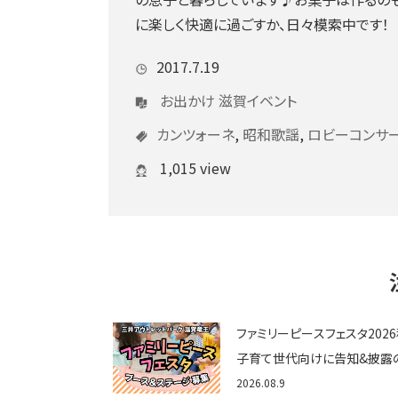
に楽しく快適に過ごすか、日々模索中です！
2017.7.19
お出かけ
滋賀イベント
カンツォーネ
,
昭和歌謡
,
ロビーコンサ
1,015 view
ファミリーピースフェスタ202
子育て世代向けに告知&披露
として♪ステージ又はブース
2026.08.9