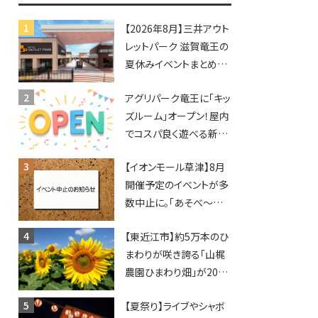
【2026年8月】三井アウト
レットパーク 滋賀竜王の
夏休みイベントまとめ！
びしょぬれ水あそび・激
アグリパーク竜王に「キッ
辛グルメ・フォトコンテス
ズルーム」オープン！屋内
トまで盛りだくさん！
でコスパ良く遊べる新施
設！10回遊ぶと動物触れ
【イオンモール草津】8月
合いが無料に★
開催予定のイベントが多
数中止に。「あそべ〜る
水族館」や仮面ライダー
【東近江市】約5万本のひ
ショーなど
まわりが咲き誇る「山梶
農園ひまわり畑」が2026
年もオープン♪フォトス
【夏祭り】ライブやシャボ
ポットやキッチンカーも