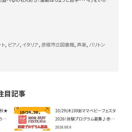
ート
,
ピアノ
,
イタリア
,
彦根市立図書館
,
声楽
,
バリトン
注目記事
6秋★
10/29(木)30㈮ママベビーフェスタ
の場
2026！体験プログラム募集♪赤ち
出店
ゃん向けイベントに出演しません
2026.08.6