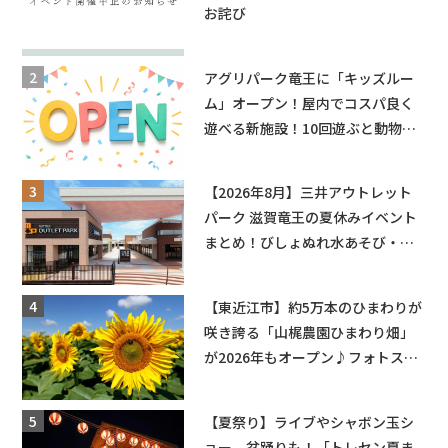
お詫び
アグリパーク竜王に「キッズルー
ム」オープン！屋内でコスパ良く
遊べる新施設！10回遊ぶと動物触
れ合いが無料に★
【2026年8月】三井アウトレット
パーク 滋賀竜王の夏休みイベント
まとめ！びしょぬれ水あそび・激
辛グルメ・フォトコンテストまで
盛りだくさん！
【東近江市】約5万本のひまわりが
咲き誇る「山梶農園ひまわり畑」
が2026年もオープン♪フォトスポ
ットやキッチンカーも登場！何度
も入園できるフリーパスも販売★
【夏祭り】ライブやシャボン玉シ
ョー、盆踊りも！「トレセン夏ま