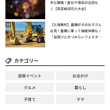
年も開催！屋台や夜店の出店も
♪【高宮納涼花火大会】
【入場無料】重機好きのお子さん
必見！重機に乗って操縦体験も！
「滋賀けんせつみらいフェスタ
2026」【野洲市】滋賀県希望が丘
文化公園にて 開催【10月17日】
カテゴリー
滋賀イベント
お出かけ
グルメ
暮らし
子育て
ママ