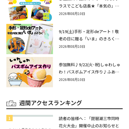
ラスでこども店長★「本気の」お
店屋さんごっこ8/22(土)開催！&ワ
2026年08月10日
ークショップも♪
9/19(土)手形・足形deアート！敬
老の日に贈る「いま」のきろく♪
他にもふあふあ遊具などお楽しみ
2026年08月10日
がいっぱいのシルバーウィークin
近江八幡
参加無料♪9/22(火･祝)しゅわしゅ
わ！バスボムアイス作り♪ふあふ
あ遊具もあるよ！in近江八幡
2026年08月10日
週間アクセスランキング
読者の皆様へ：「琵琶湖三市同時
花火大会」開催中止のお知らせと