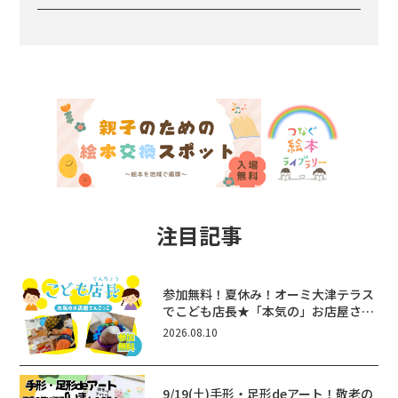
注目記事
参加無料！夏休み！オーミ大津テラス
でこども店長★「本気の」お店屋さん
ごっこ8/22(土)開催！&ワークショッ
2026.08.10
プも♪
9/19(土)手形・足形deアート！敬老の