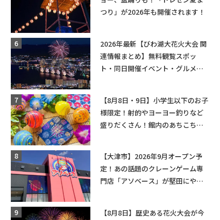
つり」が2026年も開催されます！
2026年最新【びわ湖大花火大会 関
連情報まとめ】無料観覧スポッ
ト・同日開催イベント・グルメマ
ップ・交通規制に近隣施設の駐車
場情報なども要チェック★
【8月8日・9日】小学生以下のお子
様限定！射的やヨーヨー釣りなど
盛りだくさん！館内のあちこちに
ちびっこ縁日開催♪【モリーブ】
【大津市】2026年9月オープン予
定！あの話題のクレーンゲーム専
門店「アソベース」が堅田にやっ
てくる！豊郷店に続く滋賀2店舗目
★
【8月8日】歴史ある花火大会が今