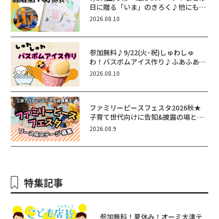
日に贈る「いま」のきろく♪他にもふ
あふあ遊具などお楽しみがいっぱいの
2026.08.10
シルバーウィークin近江八幡
参加無料♪9/22(火･祝)しゅわしゅ
わ！バスボムアイス作り♪ふあふあ遊
具もあるよ！in近江八幡
2026.08.10
ファミリーピースフェスタ2026秋★
子育て世代向けに告知&披露の場とし
て♪ステージ又はブース出店しません
2026.08.9
か？
特集記事
参加無料！夏休み！オーミ大津テ