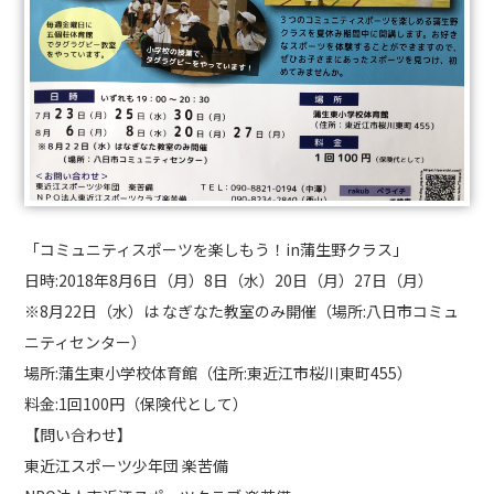
「コミュニティスポーツを楽しもう！in蒲生野クラス」
日時:2018年8月6日（月）8日（水）20日（月）27日（月）
※8月22日（水）は なぎなた教室のみ開催（場所:八日市コミュ
ニティセンター）
場所:蒲生東小学校体育館（住所:東近江市桜川東町455）
料金:1回100円（保険代として）
【問い合わせ】
東近江スポーツ少年団 楽苦備