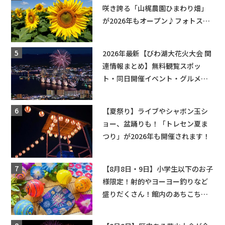
咲き誇る「山梶農園ひまわり畑」
が2026年もオープン♪フォトスポ
ットやキッチンカーも登場！何度
も入園できるフリーパスも販売★
2026年最新【びわ湖大花火大会 関
連情報まとめ】無料観覧スポッ
ト・同日開催イベント・グルメマ
ップ・交通規制に近隣施設の駐車
場情報なども要チェック★
【夏祭り】ライブやシャボン玉シ
ョー、盆踊りも！「トレセン夏ま
つり」が2026年も開催されます！
【8月8日・9日】小学生以下のお子
様限定！射的やヨーヨー釣りなど
盛りだくさん！館内のあちこちに
ちびっこ縁日開催♪【モリーブ】