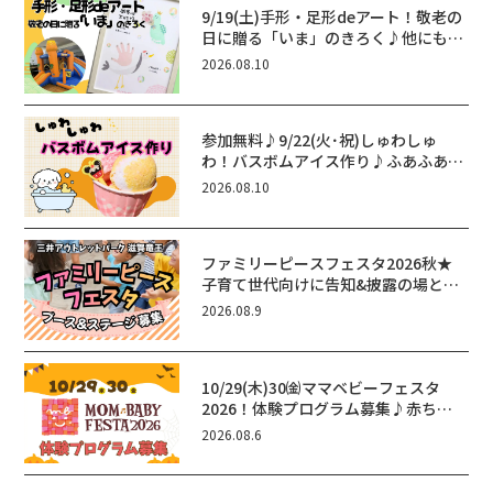
9/19(土)手形・足形deアート！敬老の
日に贈る「いま」のきろく♪他にもふ
あふあ遊具などお楽しみがいっぱいの
2026.08.10
シルバーウィークin近江八幡
参加無料♪9/22(火･祝)しゅわしゅ
わ！バスボムアイス作り♪ふあふあ遊
具もあるよ！in近江八幡
2026.08.10
ファミリーピースフェスタ2026秋★
子育て世代向けに告知&披露の場とし
て♪ステージ又はブース出店しません
2026.08.9
か？
10/29(木)30㈮ママベビーフェスタ
2026！体験プログラム募集♪赤ちゃ
ん向けイベントに出演しませんか？
2026.08.6