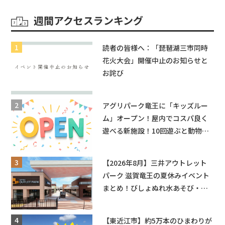
週間アクセスランキング
読者の皆様へ：「琵琶湖三市同時
花火大会」開催中止のお知らせと
お詫び
アグリパーク竜王に「キッズルー
ム」オープン！屋内でコスパ良く
遊べる新施設！10回遊ぶと動物触
れ合いが無料に★
【2026年8月】三井アウトレット
パーク 滋賀竜王の夏休みイベント
まとめ！びしょぬれ水あそび・激
辛グルメ・フォトコンテストまで
盛りだくさん！
【東近江市】約5万本のひまわりが