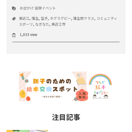
お出かけ
滋賀イベント
東近江
,
蒲生
,
空手
,
タグラグビー
,
蒲生野クラス
,
コミュニティ
スポーツ
,
なぎなた
,
東近江市
1,033 view
注目記事