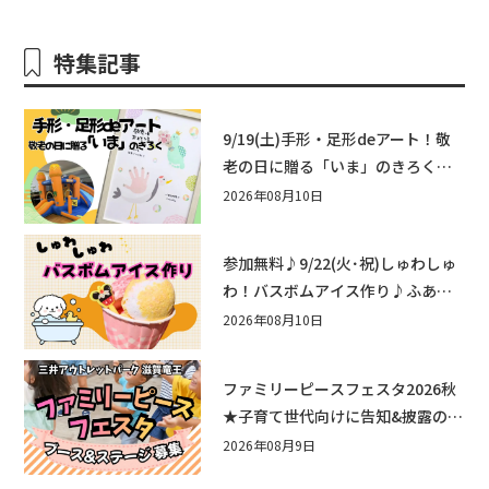
特集記事
9/19(土)手形・足形deアート！敬
老の日に贈る「いま」のきろく♪
他にもふあふあ遊具などお楽しみ
2026年08月10日
がいっぱいのシルバーウィークin
近江八幡
参加無料♪9/22(火･祝)しゅわしゅ
わ！バスボムアイス作り♪ふあふ
あ遊具もあるよ！in近江八幡
2026年08月10日
ファミリーピースフェスタ2026秋
★子育て世代向けに告知&披露の場
として♪ステージ又はブース出店
2026年08月9日
しませんか？