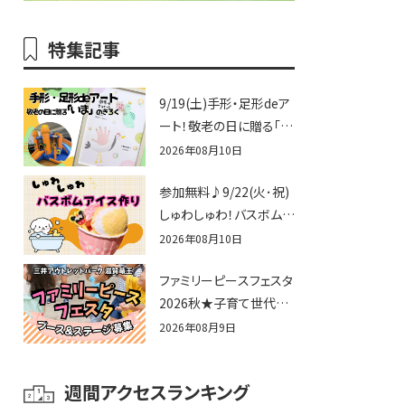
特集記事
9/19(土)手形・足形deア
ート！敬老の日に贈る「い
ま」のきろく♪他にもふあ
2026年08月10日
ふあ遊具などお楽しみが
参加無料♪9/22(火･祝)
いっぱいのシルバーウィ
しゅわしゅわ！バスボムア
ークin近江八幡
イス作り♪ふあふあ遊具
2026年08月10日
もあるよ！in近江八幡
ファミリーピースフェスタ
2026秋★子育て世代向
けに告知&披露の場とし
2026年08月9日
て♪ステージ又はブース
出店しませんか？
週間アクセスランキング