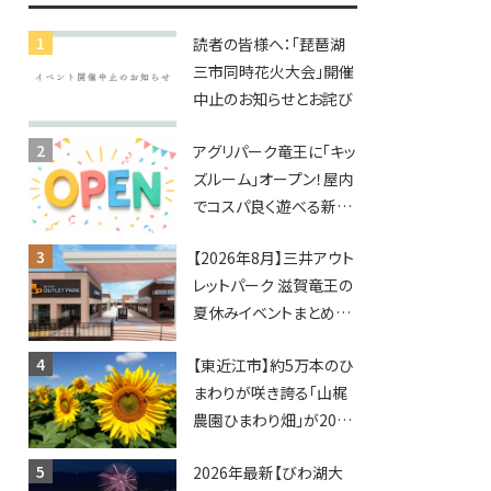
読者の皆様へ：「琵琶湖
三市同時花火大会」開催
中止のお知らせとお詫び
アグリパーク竜王に「キッ
ズルーム」オープン！屋内
でコスパ良く遊べる新施
設！10回遊ぶと動物触れ
【2026年8月】三井アウト
合いが無料に★
レットパーク 滋賀竜王の
夏休みイベントまとめ！
びしょぬれ水あそび・激
【東近江市】約5万本のひ
辛グルメ・フォトコンテス
まわりが咲き誇る「山梶
トまで盛りだくさん！
農園ひまわり畑」が2026
年もオープン♪フォトス
2026年最新【びわ湖大
ポットやキッチンカーも