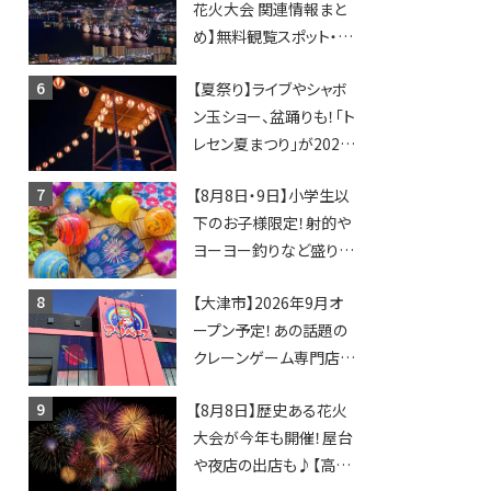
花火大会 関連情報まと
登場！何度も入園できる
め】無料観覧スポット・同
フリーパスも販売★
日開催イベント・グルメマ
【夏祭り】ライブやシャボ
ップ・交通規制に近隣施
ン玉ショー、盆踊りも！「ト
設の駐車場情報なども
レセン夏まつり」が2026
要チェック★
年も開催されます！
【8月8日・9日】小学生以
下のお子様限定！射的や
ヨーヨー釣りなど盛りだ
くさん！館内のあちこちに
【大津市】2026年9月オ
ちびっこ縁日開催♪【モリ
ープン予定！あの話題の
ーブ】
クレーンゲーム専門店
「アソベース」が堅田にや
【8月8日】歴史ある花火
ってくる！豊郷店に続く滋
大会が今年も開催！屋台
賀2店舗目★
や夜店の出店も♪【高宮