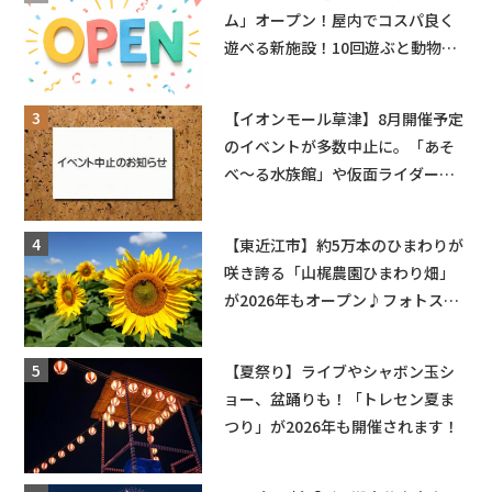
ム」オープン！屋内でコスパ良く
遊べる新施設！10回遊ぶと動物触
れ合いが無料に★
【イオンモール草津】8月開催予定
のイベントが多数中止に。「あそ
べ〜る水族館」や仮面ライダーシ
ョーなど
【東近江市】約5万本のひまわりが
咲き誇る「山梶農園ひまわり畑」
が2026年もオープン♪フォトスポ
ットやキッチンカーも登場！何度
も入園できるフリーパスも販売★
【夏祭り】ライブやシャボン玉シ
ョー、盆踊りも！「トレセン夏ま
つり」が2026年も開催されます！