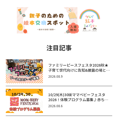
注目記事
ファミリーピースフェスタ2026秋★
子育て世代向けに告知&披露の場とし
て♪ステージ又はブース出店しません
2026.08.9
か？
10/29(木)30㈮ママベビーフェスタ
2026！体験プログラム募集♪赤ちゃ
ん向けイベントに出演しませんか？
2026.08.6