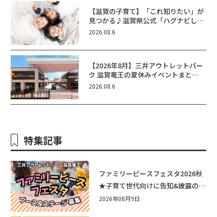
【滋賀の子育て】「これ知りたい」が
見つかる♪滋賀県公式「ハグナビし
が」使ってる？おでかけ・制度・子育
2026.08.6
てのお役立ち情報が満載！
【2026年8月】三井アウトレットパー
ク 滋賀竜王の夏休みイベントまと
め！びしょぬれ水あそび・激辛グル
2026.08.6
メ・フォトコンテストまで盛りだくさ
ん！
特集記事
ファミリーピースフェスタ2026秋
★子育て世代向けに告知&披露の場
として♪ステージ又はブース出店
2026年08月9日
しませんか？