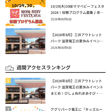
10/29(木)30㈮ママベビーフェスタ
2026！体験プログラム募集♪赤ち
ゃん向けイベントに出演しません
2026年08月6日
か？
【2026年8月】三井アウトレット
パーク 滋賀竜王の夏休みイベント
まとめ！びしょぬれ水あそび・激
2026年08月6日
辛グルメ・フォトコンテストまで
盛りだくさん！
週間アクセスランキング
【2026年8月】三井アウトレット
パーク 滋賀竜王の夏休みイベント
まとめ！びしょぬれ水あそび・激
辛グルメ・フォトコンテストまで
盛りだくさん！
アグリパーク竜王に「キッズルー