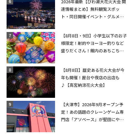
2026年最新【びわ湖大花火大会 関
連情報まとめ】無料観覧スポッ
ト・同日開催イベント・グルメマ
ップ・交通規制に近隣施設の駐車
場情報なども要チェック★
【8月8日・9日】小学生以下のお子
様限定！射的やヨーヨー釣りなど
盛りだくさん！館内のあちこちに
ちびっこ縁日開催♪【モリーブ】
【8月8日】歴史ある花火大会が今
年も開催！屋台や夜店の出店も
♪【高宮納涼花火大会】
【大津市】2026年9月オープン予
定！あの話題のクレーンゲーム専
門店「アソベース」が堅田にやっ
てくる！豊郷店に続く滋賀2店舗目