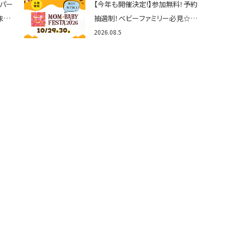
トパー
【今年も開催決定!】参加無料！予約
まと
抽選制！ベビーファミリー必見☆入
グル
場無料☆10/29(木)30(金)ママベ
2026.08.5
くさ
ビーフェスタ2026！親子で楽しもう
♪inピエリ守山