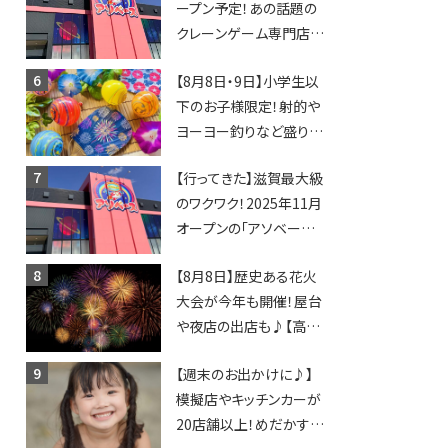
ープン予定！あの話題の
クレーンゲーム専門店
「アソベース」が堅田にや
【8月8日・9日】小学生以
ってくる！豊郷店に続く滋
下のお子様限定！射的や
賀2店舗目★
ヨーヨー釣りなど盛りだ
くさん！館内のあちこちに
【行ってきた】滋賀最大級
ちびっこ縁日開催♪【モリ
のワクワク！2025年11月
ーブ】
オープンの「アソベース
豊郷店」★130台超のク
【8月8日】歴史ある花火
レーンゲームで青果や日
大会が今年も開催！屋台
用品までゲットできる新
や夜店の出店も♪【高宮
スポット！
納涼花火大会】
【週末のお出かけに♪】
模擬店やキッチンカーが
20店舗以上！めだかすく