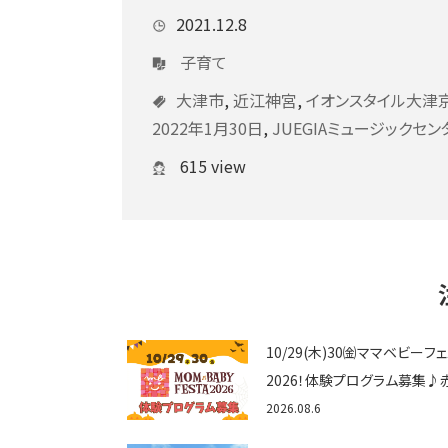
2021.12.8
子育て
大津市
,
近江神宮
,
イオンスタイル大津
2022年1月30日
,
JUEGIAミュージックセ
615 view
10/29(木)30㈮ママベビーフ
2026！体験プログラム募集♪
ゃん向けイベントに出演しませ
2026.08.6
か？