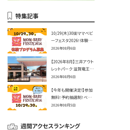
特集記事
10/29(木)30㈮ママベビ
ーフェスタ2026！体験プ
ログラム募集♪赤ちゃん
2026年08月6日
向けイベントに出演しま
【2026年8月】三井アウト
せんか？
レットパーク 滋賀竜王の
夏休みイベントまとめ！
2026年08月6日
びしょぬれ水あそび・激
【今年も開催決定!】参加
辛グルメ・フォトコンテス
無料！予約抽選制！ベビ
トまで盛りだくさん！
ーファミリー必見☆入場
2026年08月5日
無料☆10/29(木)30(金)
ママベビーフェスタ
週間アクセスランキング
2026！親子で楽しもう