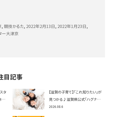
京
,
競技かるた
,
2022年2月13日
,
2022年1月23日
,
ンター大津京
注目記事
ェスタ
【滋賀の子育て】「これ知りたい」が
赤ち
見つかる♪滋賀県公式「ハグナビ
ん
しが」使ってる？おでかけ・制度・子
2026.08.6
育てのお役立ち情報が満載！