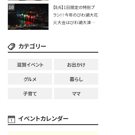
いや、滋賀出身シンガー
【8/6】1日限定の特別プ
ソングライターによるライ
ラン！！今年のびわ湖大花
ブなど。【和邇ふれあい夏
火大会はびわ湖大津プリ
祭り】
ンスホテルで優雅に鑑賞
しよう♪
カテゴリー
滋賀イベント
お出かけ
グルメ
暮らし
子育て
ママ
イベントカレンダー