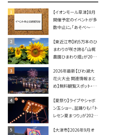
♪inピエリ守山
【イオンモール草津】8月
開催予定のイベントが多
数中止に。「あそべ〜る
水族館」や仮面ライダー
【東近江市】約5万本のひ
ショーなど
まわりが咲き誇る「山梶
農園ひまわり畑」が2026
年もオープン♪フォトス
2026年最新【びわ湖大
ポットやキッチンカーも
花火大会 関連情報まと
登場！何度も入園できる
め】無料観覧スポット・同
フリーパスも販売★
日開催イベント・グルメマ
【夏祭り】ライブやシャボ
ップ・交通規制に近隣施
ン玉ショー、盆踊りも！「ト
設の駐車場情報なども
レセン夏まつり」が2026
要チェック★
年も開催されます！
【大津市】2026年9月オ