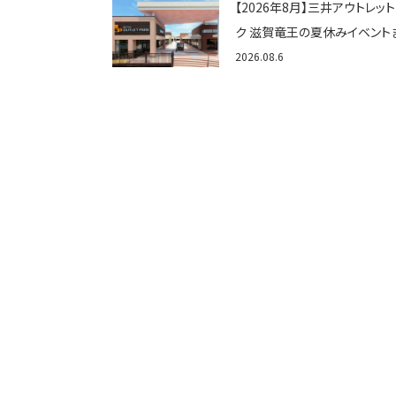
【2026年8月】三井アウトレッ
ク 滋賀竜王の夏休みイベント
め！びしょぬれ水あそび・激辛
2026.08.6
メ・フォトコンテストまで盛りだ
ん！