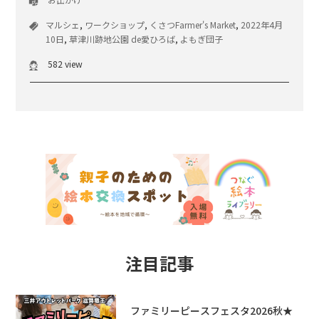
マルシェ
,
ワークショップ
,
くさつFarmer's Market
,
2022年4月
10日
,
草津川跡地公園 de愛ひろば
,
よもぎ団子
582 view
注目記事
ファミリーピースフェスタ2026秋★