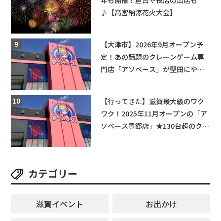
年も開催！屋台や夜店の出店も
♪【高宮納涼花火大会】
【大津市】2026年9月オープン予
定！あの話題のクレーンゲーム専
門店「アソベース」が堅田にやっ
てくる！豊郷店に続く滋賀2店舗目
★
【行ってきた】滋賀最大級のワク
ワク！2025年11月オープンの「ア
ソベース豊郷店」★130台超のクレ
ーンゲームで青果や日用品までゲ
ットできる新スポット！
カテゴリー
滋賀イベント
お出かけ