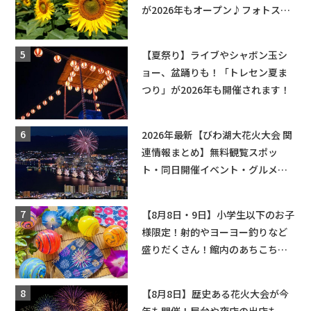
が2026年もオープン♪フォトスポ
ットやキッチンカーも登場！何度
も入園できるフリーパスも販売★
【夏祭り】ライブやシャボン玉シ
ョー、盆踊りも！「トレセン夏ま
つり」が2026年も開催されます！
2026年最新【びわ湖大花火大会 関
連情報まとめ】無料観覧スポッ
ト・同日開催イベント・グルメマ
ップ・交通規制に近隣施設の駐車
場情報なども要チェック★
【8月8日・9日】小学生以下のお子
様限定！射的やヨーヨー釣りなど
盛りだくさん！館内のあちこちに
ちびっこ縁日開催♪【モリーブ】
【8月8日】歴史ある花火大会が今