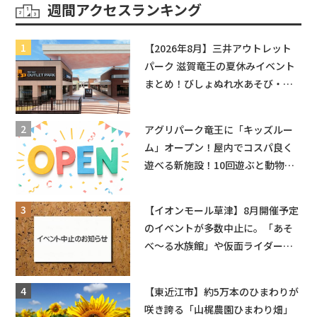
週間アクセスランキング
【2026年8月】三井アウトレット
パーク 滋賀竜王の夏休みイベント
まとめ！びしょぬれ水あそび・激
辛グルメ・フォトコンテストまで
盛りだくさん！
アグリパーク竜王に「キッズルー
ム」オープン！屋内でコスパ良く
遊べる新施設！10回遊ぶと動物触
れ合いが無料に★
【イオンモール草津】8月開催予定
のイベントが多数中止に。「あそ
べ〜る水族館」や仮面ライダーシ
ョーなど
【東近江市】約5万本のひまわりが
咲き誇る「山梶農園ひまわり畑」