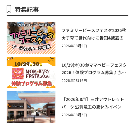
特集記事
ファミリーピースフェスタ2026秋
★子育て世代向けに告知&披露の場
として♪ステージ又はブース出店
2026年08月9日
しませんか？
10/29(木)30㈮ママベビーフェスタ
2026！体験プログラム募集♪赤ち
ゃん向けイベントに出演しません
2026年08月6日
か？
【2026年8月】三井アウトレット
パーク 滋賀竜王の夏休みイベント
まとめ！びしょぬれ水あそび・激
2026年08月6日
辛グルメ・フォトコンテストまで
盛りだくさん！