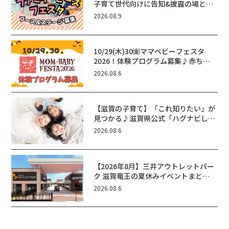
子育て世代向けに告知&披露の場とし
て♪ステージ又はブース出店しません
2026.08.9
か？
10/29(木)30㈮ママベビーフェスタ
2026！体験プログラム募集♪赤ちゃ
ん向けイベントに出演しませんか？
2026.08.6
【滋賀の子育て】「これ知りたい」が
見つかる♪滋賀県公式「ハグナビし
が」使ってる？おでかけ・制度・子育
2026.08.6
てのお役立ち情報が満載！
【2026年8月】三井アウトレットパー
ク 滋賀竜王の夏休みイベントまと
め！びしょぬれ水あそび・激辛グル
2026.08.6
メ・フォトコンテストまで盛りだくさ
ん！