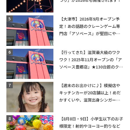
【大津市】2026年9月オープン予
定！あの話題のクレーンゲーム専
門店「アソベース」が堅田にやっ
てくる！豊郷店に続く滋賀2店舗目
★
【行ってきた】滋賀最大級のワク
ワク！2025年11月オープンの「ア
ソベース豊郷店」★130台超のクレ
ーンゲームで青果や日用品までゲ
ットできる新スポット！
【週末のお出かけに♪】模擬店や
キッチンカーが20店舗以上！めだ
かすくいや、滋賀出身シンガーソ
ングライターによるライブなど。
【和邇ふれあい夏祭り】
【8月8日・9日】小学生以下のお子
様限定！射的やヨーヨー釣りなど