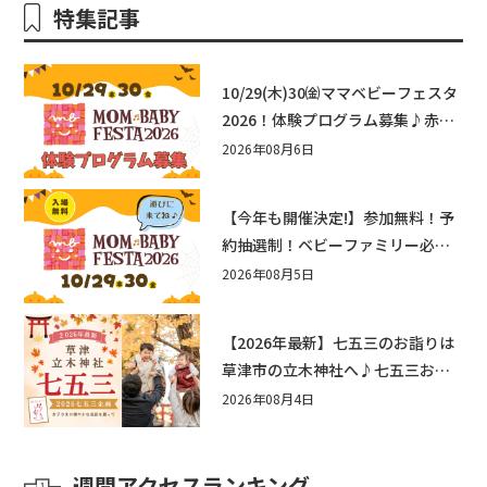
特集記事
10/29(木)30㈮ママベビーフェスタ
2026！体験プログラム募集♪赤ち
ゃん向けイベントに出演しません
2026年08月6日
か？
【今年も開催決定!】参加無料！予
約抽選制！ベビーファミリー必見
☆入場無料☆10/29(木)30(金)ママ
2026年08月5日
ベビーフェスタ2026！親子で楽し
もう♪inピエリ守山
【2026年最新】七五三のお詣りは
草津市の立木神社へ♪七五三お祝
い企画をご紹介！
2026年08月4日
週間アクセスランキング