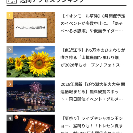
【イオンモール草津】8月開催予定
のイベントが多数中止に。「あそ
べ〜る水族館」や仮面ライダーシ
ョーなど
【東近江市】約5万本のひまわりが
咲き誇る「山梶農園ひまわり畑」
が2026年もオープン♪フォトスポ
ットやキッチンカーも登場！何度
も入園できるフリーパスも販売★
2026年最新【びわ湖大花火大会 関
連情報まとめ】無料観覧スポッ
ト・同日開催イベント・グルメマ
ップ・交通規制に近隣施設の駐車
場情報なども要チェック★
【夏祭り】ライブやシャボン玉シ
ョー、盆踊りも！「トレセン夏ま
つり」が2026年も開催されます！