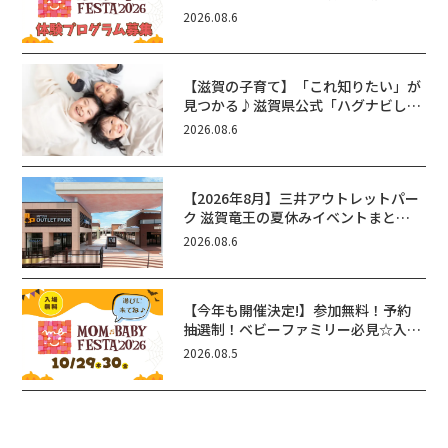
ん向けイベントに出演しませんか？
2026.08.6
【滋賀の子育て】「これ知りたい」が
見つかる♪滋賀県公式「ハグナビし
が」使ってる？おでかけ・制度・子育
2026.08.6
てのお役立ち情報が満載！
【2026年8月】三井アウトレットパー
ク 滋賀竜王の夏休みイベントまと
め！びしょぬれ水あそび・激辛グル
2026.08.6
メ・フォトコンテストまで盛りだくさ
ん！
【今年も開催決定!】参加無料！予約
抽選制！ベビーファミリー必見☆入場
無料☆10/29(木)30(金)ママベビーフ
2026.08.5
ェスタ2026！親子で楽しもう♪inピ
エリ守山