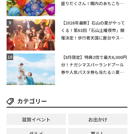
盛りだくさん！館内のあちこちに
ちびっこ縁日開催♪【モリーブ】
【2026年最新】石山の夏がやって
くる！第63回「石山土曜夜市」開
催決定！歩行者天国に屋台やステ
ージが勢揃い【7月18日・25日・8
月1日】大津市
【8月限定】特典2倍で最大6,000円
分！ナガシマスパーランドプール
券や人気パスタ券も当たる☆夏休
みは「ハウスセレクション彦根」
へGO！
カテゴリー
滋賀イベント
お出かけ
グルメ
暮らし