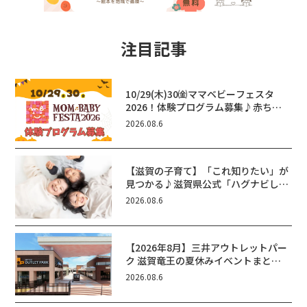
注目記事
10/29(木)30㈮ママベビーフェスタ
2026！体験プログラム募集♪赤ちゃ
ん向けイベントに出演しませんか？
2026.08.6
【滋賀の子育て】「これ知りたい」が
見つかる♪滋賀県公式「ハグナビし
が」使ってる？おでかけ・制度・子育
2026.08.6
てのお役立ち情報が満載！
【2026年8月】三井アウトレットパー
ク 滋賀竜王の夏休みイベントまと
め！びしょぬれ水あそび・激辛グル
2026.08.6
メ・フォトコンテストまで盛りだくさ
ん！