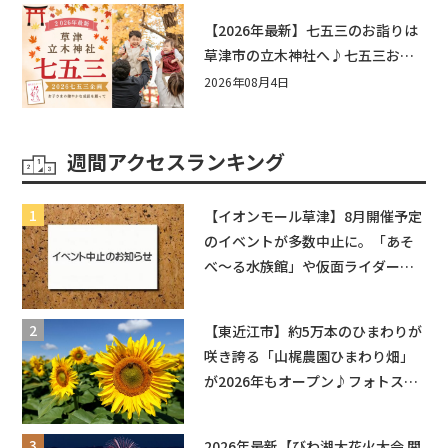
もう♪inピエリ守山
【2026年最新】七五三のお詣りは
草津市の立木神社へ♪七五三お祝
い企画をご紹介！
2026年08月4日
週間アクセスランキング
【イオンモール草津】8月開催予定
のイベントが多数中止に。「あそ
べ〜る水族館」や仮面ライダーシ
ョーなど
【東近江市】約5万本のひまわりが
咲き誇る「山梶農園ひまわり畑」
が2026年もオープン♪フォトスポ
ットやキッチンカーも登場！何度
も入園できるフリーパスも販売★
2026年最新【びわ湖大花火大会 関