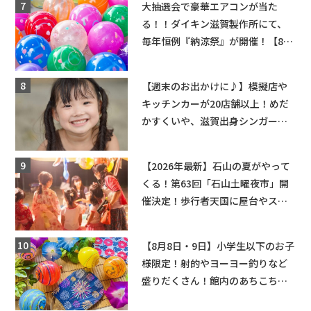
大抽選会で豪華エアコンが当た
る！！ダイキン滋賀製作所にて、
毎年恒例『納涼祭』が開催！【8月
2日】
【週末のお出かけに♪】模擬店や
キッチンカーが20店舗以上！めだ
かすくいや、滋賀出身シンガーソ
ングライターによるライブなど。
【和邇ふれあい夏祭り】
【2026年最新】石山の夏がやって
くる！第63回「石山土曜夜市」開
催決定！歩行者天国に屋台やステ
ージが勢揃い【7月18日・25日・8
月1日】大津市
【8月8日・9日】小学生以下のお子
様限定！射的やヨーヨー釣りなど
盛りだくさん！館内のあちこちに
ちびっこ縁日開催♪【モリーブ】