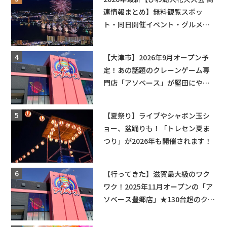
連情報まとめ】無料観覧スポッ
ト・同日開催イベント・グルメマ
ップ・交通規制に近隣施設の駐車
場情報なども要チェック★
【大津市】2026年9月オープン予
定！あの話題のクレーンゲーム専
門店「アソベース」が堅田にやっ
てくる！豊郷店に続く滋賀2店舗目
★
【夏祭り】ライブやシャボン玉シ
ョー、盆踊りも！「トレセン夏ま
つり」が2026年も開催されます！
【行ってきた】滋賀最大級のワク
ワク！2025年11月オープンの「ア
ソベース豊郷店」★130台超のクレ
ーンゲームで青果や日用品までゲ
ットできる新スポット！