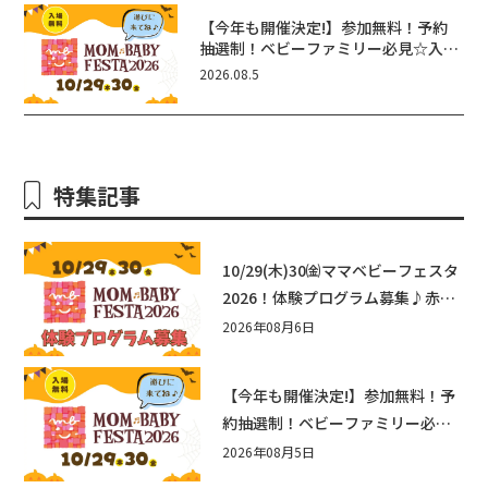
【今年も開催決定!】参加無料！予約
抽選制！ベビーファミリー必見☆入場
無料☆10/29(木)30(金)ママベビーフ
2026.08.5
ェスタ2026！親子で楽しもう♪inピ
エリ守山
特集記事
10/29(木)30㈮ママベビーフェスタ
2026！体験プログラム募集♪赤ち
ゃん向けイベントに出演しません
2026年08月6日
か？
【今年も開催決定!】参加無料！予
約抽選制！ベビーファミリー必見
☆入場無料☆10/29(木)30(金)ママ
2026年08月5日
ベビーフェスタ2026！親子で楽し