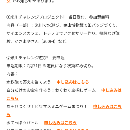
ジ
でお知らせがあります。
①米川チャレンジプロジェクト! 当日受付、参加費無料
内容（一部）：米川で水遊び、曳山博物館で缶バッジづくり、
サイエンスカフェ、トチノミでアクセサリー作り、投網なげ体
験、かき氷やさん（300円）など。
②米川チャレンジ遊び! 要申込
申込期限：7月31日 ※定員になり次第締め切り。
内容：
水鉄砲で答えを当てよう
申し込みはこちら
自分だけのお宝を作ろう！わくわく宝探しゲーム
申し込みは
こちら
あそびつくせ！ビワマスミニゲームまつり！
申し込みはこち
ら
水てっぽうバトル
申し込みはこちら