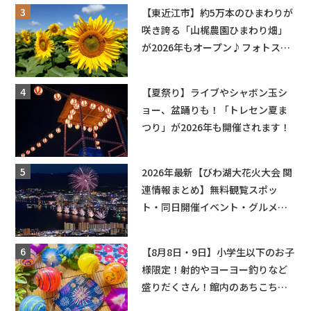
【東近江市】約5万本のひまわりが
咲き誇る「山梶農園ひまわり畑」
が2026年もオープン♪フォトスポ
ットやキッチンカーも登場！何度
も入園できるフリーパスも販売★
【夏祭り】ライブやシャボン玉シ
ョー、盆踊りも！「トレセン夏ま
つり」が2026年も開催されます！
2026年最新【びわ湖大花火大会 関
連情報まとめ】無料観覧スポッ
ト・同日開催イベント・グルメマ
ップ・交通規制に近隣施設の駐車
場情報なども要チェック★
【8月8日・9日】小学生以下のお子
様限定！射的やヨーヨー釣りなど
盛りだくさん！館内のあちこちに
ちびっこ縁日開催♪【モリーブ】