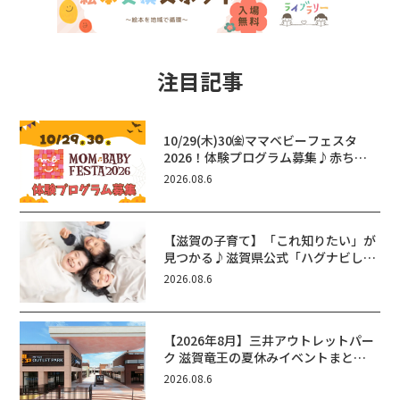
注目記事
10/29(木)30㈮ママベビーフェスタ
2026！体験プログラム募集♪赤ちゃ
ん向けイベントに出演しませんか？
2026.08.6
【滋賀の子育て】「これ知りたい」が
見つかる♪滋賀県公式「ハグナビし
が」使ってる？おでかけ・制度・子育
2026.08.6
てのお役立ち情報が満載！
【2026年8月】三井アウトレットパー
ク 滋賀竜王の夏休みイベントまと
め！びしょぬれ水あそび・激辛グル
2026.08.6
メ・フォトコンテストまで盛りだくさ