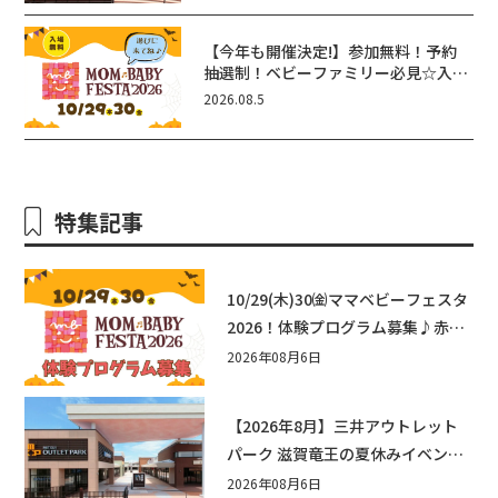
ん！
【今年も開催決定!】参加無料！予約
抽選制！ベビーファミリー必見☆入場
無料☆10/29(木)30(金)ママベビーフ
2026.08.5
ェスタ2026！親子で楽しもう♪inピ
エリ守山
特集記事
10/29(木)30㈮ママベビーフェスタ
2026！体験プログラム募集♪赤ち
ゃん向けイベントに出演しません
2026年08月6日
か？
【2026年8月】三井アウトレット
パーク 滋賀竜王の夏休みイベント
まとめ！びしょぬれ水あそび・激
2026年08月6日