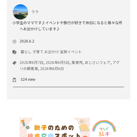
ララ
小学生のママです♪イベントや旅行が好きで休日になると様々な所
へお出かけしています♪
2026.6.2
暮らし
子育て
お出かけ
滋賀イベント
2026年6月7日
,
2026年6月5日
,
栗東市
,
あじさいフェア
,
アグ
リの郷栗東
,
2026年6月6日
324 view