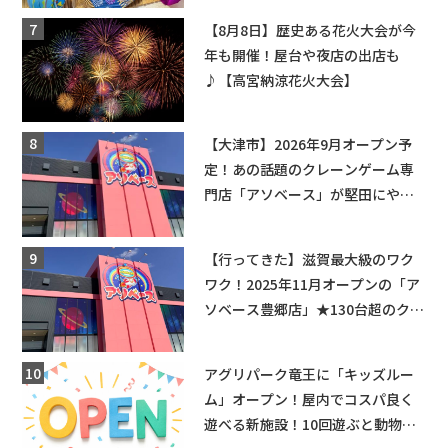
【8月8日】歴史ある花火大会が今
年も開催！屋台や夜店の出店も
♪【高宮納涼花火大会】
【大津市】2026年9月オープン予
定！あの話題のクレーンゲーム専
門店「アソベース」が堅田にやっ
てくる！豊郷店に続く滋賀2店舗目
★
【行ってきた】滋賀最大級のワク
ワク！2025年11月オープンの「ア
ソベース豊郷店」★130台超のクレ
ーンゲームで青果や日用品までゲ
ットできる新スポット！
アグリパーク竜王に「キッズルー
ム」オープン！屋内でコスパ良く
遊べる新施設！10回遊ぶと動物触