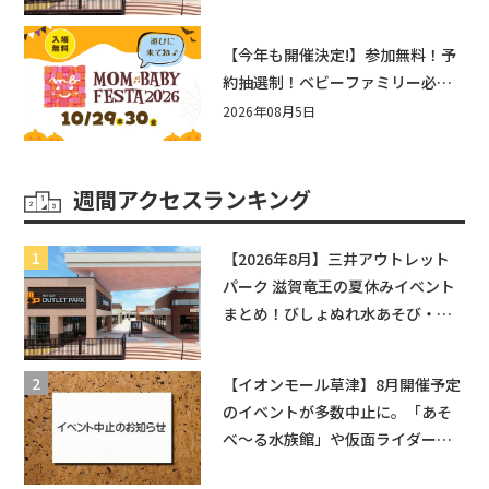
辛グルメ・フォトコンテストまで
盛りだくさん！
【今年も開催決定!】参加無料！予
約抽選制！ベビーファミリー必見
☆入場無料☆10/29(木)30(金)ママ
2026年08月5日
ベビーフェスタ2026！親子で楽し
もう♪inピエリ守山
週間アクセスランキング
【2026年8月】三井アウトレット
パーク 滋賀竜王の夏休みイベント
まとめ！びしょぬれ水あそび・激
辛グルメ・フォトコンテストまで
盛りだくさん！
【イオンモール草津】8月開催予定
のイベントが多数中止に。「あそ
べ〜る水族館」や仮面ライダーシ
ョーなど