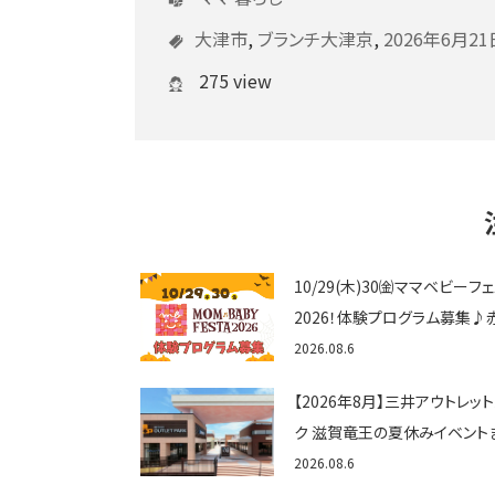
大津市
,
ブランチ大津京
,
2026年6月21
275 view
10/29(木)30㈮ママベビーフ
2026！体験プログラム募集♪
ゃん向けイベントに出演しませ
2026.08.6
か？
【2026年8月】三井アウトレッ
ク 滋賀竜王の夏休みイベント
め！びしょぬれ水あそび・激辛
2026.08.6
メ・フォトコンテストまで盛りだ