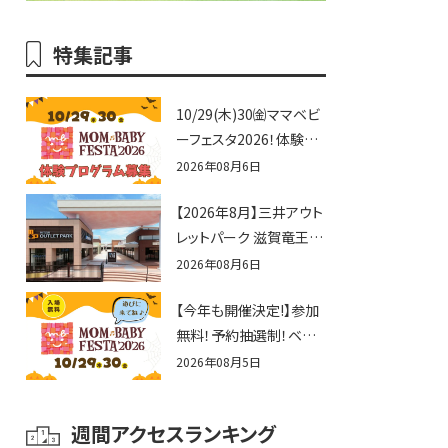
特集記事
10/29(木)30㈮ママベビ
ーフェスタ2026！体験プ
ログラム募集♪赤ちゃん
2026年08月6日
向けイベントに出演しま
【2026年8月】三井アウト
せんか？
レットパーク 滋賀竜王の
夏休みイベントまとめ！
2026年08月6日
びしょぬれ水あそび・激
【今年も開催決定!】参加
辛グルメ・フォトコンテス
無料！予約抽選制！ベビ
トまで盛りだくさん！
ーファミリー必見☆入場
2026年08月5日
無料☆10/29(木)30(金)
ママベビーフェスタ
週間アクセスランキング
2026！親子で楽しもう