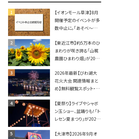
♪inピエリ守山
【イオンモール草津】8月
開催予定のイベントが多
数中止に。「あそべ〜る
水族館」や仮面ライダー
【東近江市】約5万本のひ
ショーなど
まわりが咲き誇る「山梶
農園ひまわり畑」が2026
年もオープン♪フォトス
2026年最新【びわ湖大
ポットやキッチンカーも
花火大会 関連情報まと
登場！何度も入園できる
め】無料観覧スポット・同
フリーパスも販売★
日開催イベント・グルメマ
【夏祭り】ライブやシャボ
ップ・交通規制に近隣施
ン玉ショー、盆踊りも！「ト
設の駐車場情報なども
レセン夏まつり」が2026
要チェック★
年も開催されます！
【大津市】2026年9月オ