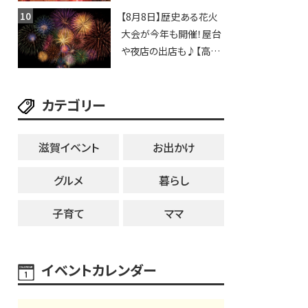
歩行者天国に屋台やステ
【8月8日】歴史ある花火
ージが勢揃い【7月18日・
大会が今年も開催！屋台
25日・8月1日】大津市
や夜店の出店も♪【高宮
納涼花火大会】
カテゴリー
滋賀イベント
お出かけ
グルメ
暮らし
子育て
ママ
イベントカレンダー