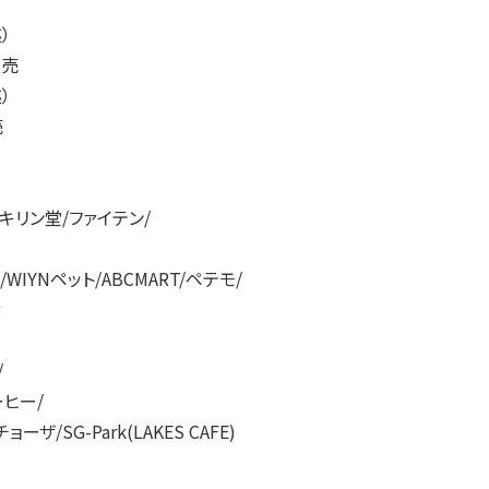
）
販売
）
売
A/キリン堂
/ファイテン/
IYNペット/ABCMART/ペテモ/
ィ
/
ヒー/
SG-Park(LAKES CAFE)