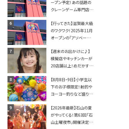
ープン予定！あの話題の
クレーンゲーム専門店
「アソベース」が堅田にや
【行ってきた】滋賀最大級
ってくる！豊郷店に続く滋
のワクワク！2025年11月
賀2店舗目★
オープンの「アソベース
豊郷店」★130台超のク
【週末のお出かけに♪】
レーンゲームで青果や日
模擬店やキッチンカーが
用品までゲットできる新
20店舗以上！めだかすく
スポット！
いや、滋賀出身シンガー
【8月8日・9日】小学生以
ソングライターによるライ
下のお子様限定！射的や
ブなど。【和邇ふれあい夏
ヨーヨー釣りなど盛りだ
祭り】
くさん！館内のあちこちに
【2026年最新】石山の夏
ちびっこ縁日開催♪【モリ
がやってくる！第63回「石
ーブ】
山土曜夜市」開催決定！