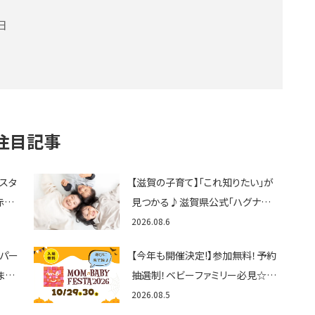
日
注目記事
ェスタ
【滋賀の子育て】「これ知りたい」が
赤ち
見つかる♪滋賀県公式「ハグナビ
ん
しが」使ってる？おでかけ・制度・子
2026.08.6
育てのお役立ち情報が満載！
トパー
【今年も開催決定!】参加無料！予約
まと
抽選制！ベビーファミリー必見☆入
グル
場無料☆10/29(木)30(金)ママベ
2026.08.5
くさ
ビーフェスタ2026！親子で楽しもう