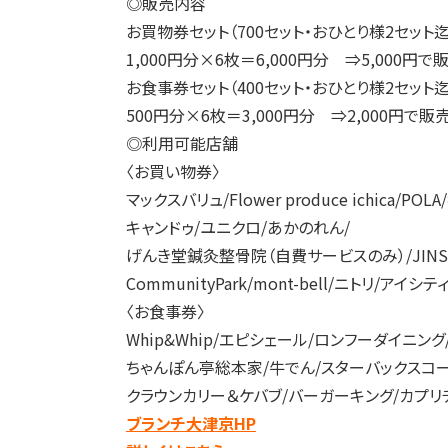
◎販売内容
お買物券セット（700セット・おひとり様2セット迄
1,000円分×6枚＝6,000円分 ⇒5,000円で
お食事券セット（400セット・おひとり様2セット迄
500円分×6枚＝3,000円分 ⇒2,000円で販
◎利用可能店舗
〈お買い物券〉
マックスバリュ/Flower produce ichica/POL
キャンドゥ/ユニクロ/あかのれん/
げんき堂鍼灸整骨院（自費サービスのみ）/JINS/W
CommunityPark/mont-bell/ニトリ/アイシテ
〈お食事券〉
Whip&Whip/エピシェール/
ロンフーダイニング
ちゃんぽん亭総本家/牛でん/スターバックスコー
クラウンカリー＆ケバブ/バーガーキング/カプリチョーザ/
ブランチ大津京HP